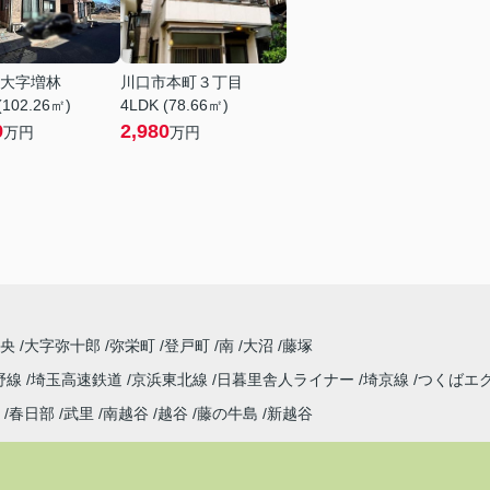
大字増林
川口市本町３丁目
(102.26㎡)
4LDK (78.66㎡)
9
2,980
万円
万円
中央
大字弥十郎
弥栄町
登戸町
南
大沼
藤塚
野線
埼玉高速鉄道
京浜東北線
日暮里舎人ライナー
埼京線
つくばエ
春日部
武里
南越谷
越谷
藤の牛島
新越谷