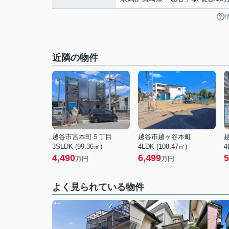
近隣の物件
越谷市宮本町５丁目
越谷市越ヶ谷本町
3SLDK (99.36㎡)
4LDK (108.47㎡)
4
4,490
6,499
5
万円
万円
よく見られている物件