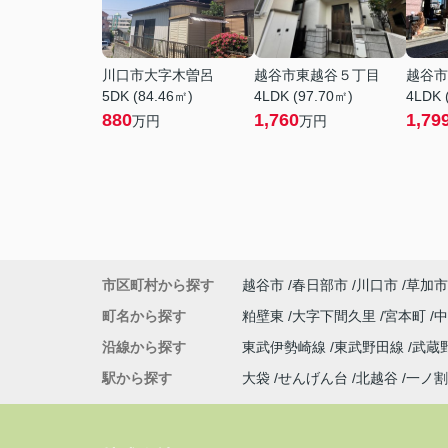
川口市大字木曽呂
越谷市東越谷５丁目
越谷市
5DK (84.46㎡)
4LDK (97.70㎡)
4LDK 
880
1,760
1,79
万円
万円
市区町村から探す
越谷市
春日部市
川口市
草加市
町名から探す
粕壁東
大字下間久里
宮本町
沿線から探す
東武伊勢崎線
東武野田線
武蔵
駅から探す
大袋
せんげん台
北越谷
一ノ割