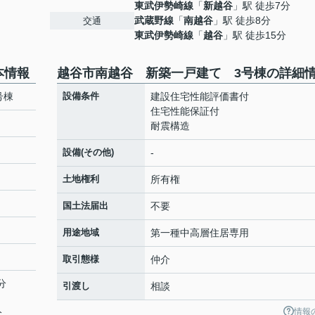
東武伊勢崎線
「
新越谷
」駅 徒歩7分
武蔵野線
「
南越谷
」駅 徒歩8分
交通
東武伊勢崎線
「
越谷
」駅 徒歩15分
本情報
越谷市南越谷 新築一戸建て 3号棟の詳細
号棟
設備条件
建設住宅性能評価書付
住宅性能保証付
耐震構造
設備(その他)
-
土地権利
所有権
国土法届出
不要
用途地域
第一種中高層住居専用
取引態様
仲介
分
引渡し
相談
情報
分