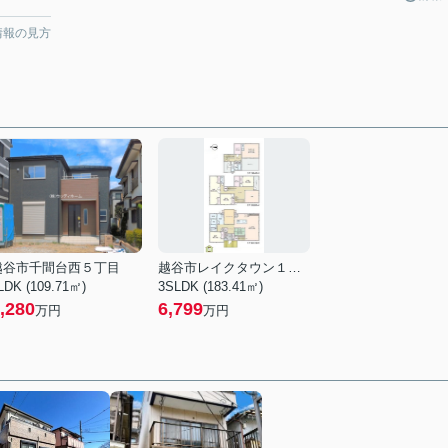
情報の見方
越谷市千間台西５丁目
越谷市レイクタウン１丁目
LDK (109.71㎡)
3SLDK (183.41㎡)
,280
6,799
万円
万円