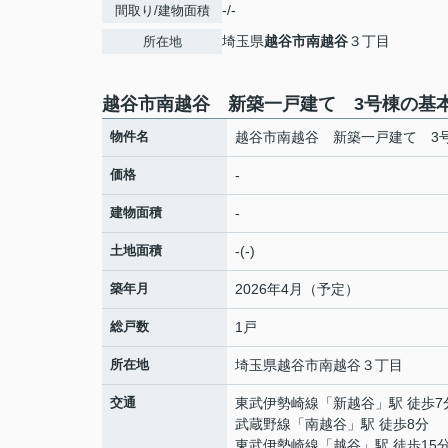
-/-
間取り/建物面積
埼玉県
越谷市
南越谷
３丁目
所在地
越谷市南越谷 新築一戸建て 3号棟の基
物件名
越谷市南越谷 新築一戸建て 3
価格
-
建物面積
-
土地面積
-(-)
築年月
2026年4月（予定）
総戸数
1戸
所在地
埼玉県
越谷市
南越谷
３丁目
交通
東武伊勢崎線
「
新越谷
」駅 徒歩7
武蔵野線
「
南越谷
」駅 徒歩8分
東武伊勢崎線
「
越谷
」駅 徒歩15