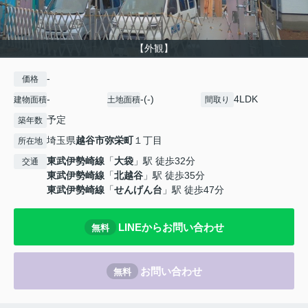
【外観】
-
価格
-
-(-)
4LDK
建物面積
土地面積
間取り
予定
築年数
埼玉県
越谷市
弥栄町
１丁目
所在地
東武伊勢崎線
「
大袋
」駅 徒歩32分
交通
東武伊勢崎線
「
北越谷
」駅 徒歩35分
東武伊勢崎線
「
せんげん台
」駅 徒歩47分
LINEからお問い合わせ
無料
お問い合わせ
無料