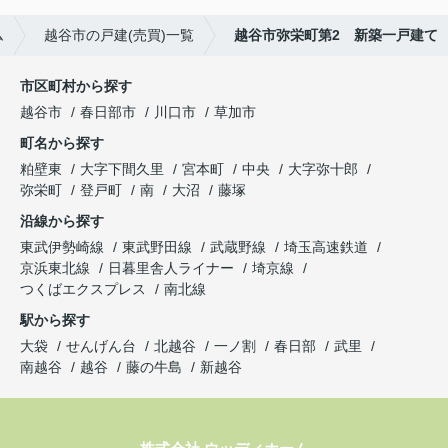
ム
越谷市の戸建(売買)一覧
越谷市弥栄町第2 新築一戸建て
市区町村から探す
越谷市
春日部市
川口市
草加市
町名から探す
粕壁東
大字下間久里
宮本町
中央
大字弥十郎
弥栄町
登戸町
南
大沼
藤塚
沿線から探す
東武伊勢崎線
東武野田線
武蔵野線
埼玉高速鉄道
京浜東北線
日暮里舎人ライナー
埼京線
つくばエクスプレス
南北線
駅から探す
大袋
せんげん台
北越谷
一ノ割
春日部
武里
南越谷
越谷
藤の牛島
新越谷