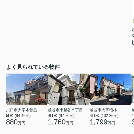
3
よく見られている物件
川口市大字木曽呂
越谷市東越谷５丁目
越谷市大字増林
5DK (84.46㎡)
4LDK (97.70㎡)
4LDK (102.26㎡)
4
880
1,760
1,799
万円
万円
万円