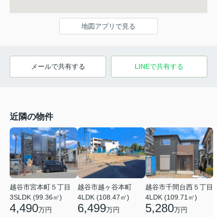
地図アプリで見る
メールで共有する
LINEで共有する
近隣の物件
越谷市宮本町５丁目
越谷市越ヶ谷本町
越谷市千間台西５丁目
3SLDK (99.36㎡)
4LDK (108.47㎡)
4LDK (109.71㎡)
4,490
6,499
5,280
万円
万円
万円