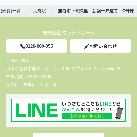
(売買)一覧
大袋駅
越谷市下間久里 新築一戸建て C号棟
株式会社 ウッディホーム
0120-069-055
お問い合わせ
〒343-0835
埼玉県越谷市蒲生西町１丁目8-60-1 フォーレスト弐番館 1F
営業時間：
9:00～19:00
定休日：
水曜日 年末年始