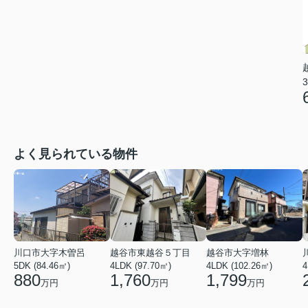
3
よく見られている物件
川口市大字木曽呂
越谷市東越谷５丁目
越谷市大字増林
5DK (84.46㎡)
4LDK (97.70㎡)
4LDK (102.26㎡)
4
880
1,760
1,799
万円
万円
万円