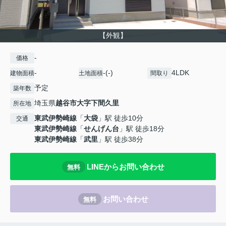
【外観】
-
価格
-
-(-)
4LDK
建物面積
土地面積
間取り
予定
築年数
埼玉県
越谷市
大字下間久里
所在地
東武伊勢崎線
「
大袋
」駅 徒歩10分
交通
東武伊勢崎線
「
せんげん台
」駅 徒歩18分
東武伊勢崎線
「
武里
」駅 徒歩38分
LINEからお問い合わせ
無料
お問い合わせ
無料