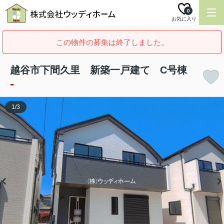
0
お気に入り
この物件の募集は終了しました。
越谷市下間久里 新築一戸建て C号棟
-
1
/
3