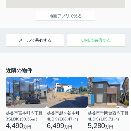
地図アプリで見る
メールで共有する
LINEで共有する
近隣の物件
越谷市宮本町５丁目
越谷市越ヶ谷本町
越谷市千間台西５丁目
3SLDK (99.36㎡)
4LDK (108.47㎡)
4LDK (109.71㎡)
4,490
6,499
5,280
万円
万円
万円