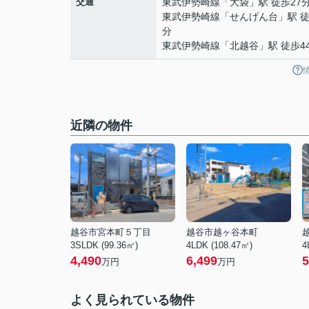
交通
東武伊勢崎線
「
大袋
」駅 徒歩27
東武伊勢崎線
「
せんげん台
」駅 徒
分
東武伊勢崎線
「
北越谷
」駅 徒歩4
近隣の物件
越谷市宮本町５丁目
越谷市越ヶ谷本町
3SLDK (99.36㎡)
4LDK (108.47㎡)
4
4,490
6,499
5
万円
万円
よく見られている物件