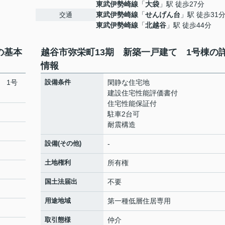
東武伊勢崎線
「
大袋
」駅 徒歩27分
東武伊勢崎線
「
せんげん台
」駅 徒歩31
交通
東武伊勢崎線
「
北越谷
」駅 徒歩44分
の基本
越谷市弥栄町13期 新築一戸建て 1号棟の
情報
 1号
設備条件
閑静な住宅地
建設住宅性能評価書付
住宅性能保証付
駐車2台可
耐震構造
設備(その他)
-
土地権利
所有権
国土法届出
不要
用途地域
第一種低層住居専用
取引態様
仲介