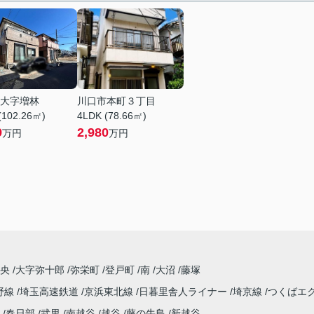
大字増林
川口市本町３丁目
(102.26㎡)
4LDK (78.66㎡)
9
2,980
万円
万円
中央
大字弥十郎
弥栄町
登戸町
南
大沼
藤塚
野線
埼玉高速鉄道
京浜東北線
日暮里舎人ライナー
埼京線
つくばエ
春日部
武里
南越谷
越谷
藤の牛島
新越谷