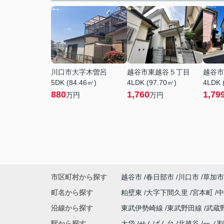
川口市大字木曽呂
越谷市東越谷５丁目
越谷市
5DK (84.46㎡)
4LDK (97.70㎡)
4LDK 
880
1,760
1,79
万円
万円
市区町村から探す
越谷市
春日部市
川口市
草加市
町名から探す
粕壁東
大字下間久里
宮本町
沿線から探す
東武伊勢崎線
東武野田線
武蔵
駅から探す
大袋
せんげん台
北越谷
一ノ割