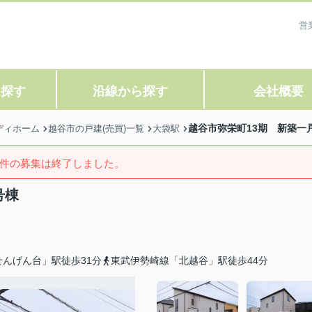
営
ら探す
沿線から探す
会社概要
越谷市弥栄町13期 新築一
ディホーム
越谷市の戸建(売買)一覧
大袋駅
件の募集は終了しました。
号棟
んげん台」駅徒歩31分
東武伊勢崎線「北越谷」駅徒歩44分