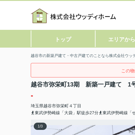
トップ
エリアか
越谷市の新築戸建て・中古戸建てのことなら株式会社ウッ
この物
越谷市弥栄町13期 新築一戸建て 1
-
埼玉県
越谷市
弥栄町
４丁目
東武伊勢崎線「大袋」駅徒歩27分
東武伊勢崎線「せ
1
/
3