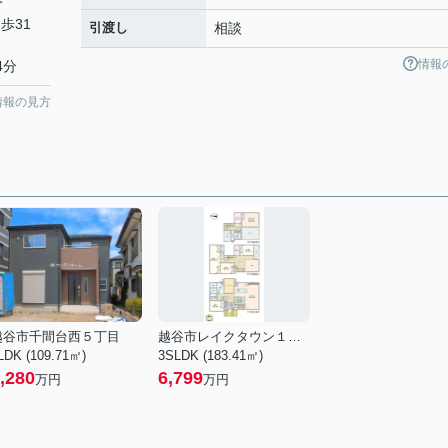
分
歩31
引渡し
相談
情報
4分
情報の見方
越谷市千間台西５丁目
越谷市レイクタウン１丁目
LDK (109.71㎡)
3SLDK (183.41㎡)
,280
6,799
万円
万円