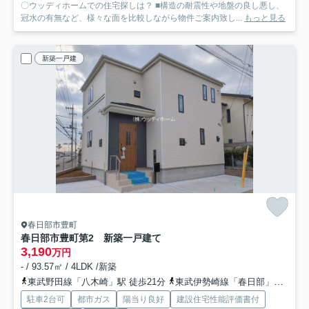
〇ウッディホームでの住宅探しは？ ■構造の耐震性や地盤の良し悪し、
冠水の有無など、様々な面を比較しながら物件ご案内致し...
もっと見る
新築一戸建
春日部市豊町
春日部市豊町第2 新築一戸建て
3,190
万円
- / 93.57㎡ / 4LDK /新築
東武野田線「八木崎」駅 徒歩21分
東武伊勢崎線「春日部」駅 徒歩23分
駐車2台可
都市ガス
陽当り良好
建設住宅性能評価書付