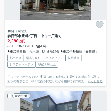
春日部市豊町
春日部市豊町2丁目 中古一戸建て
2,280
万円
- / 118.20㎡ / 4LDK /築40年
東武野田線「八木崎」駅 徒歩14分
東武伊勢崎線「春日部」駅 徒歩20分
都市ガス
陽当り良好
バリアフリー
収納豊富
システムキッチン
浴室１坪以上
〇ウッディホームでの住宅探しは？ ■構造の耐震性や地盤の良し悪し、
冠水の有無など、様々な面を比較しながら物件ご案内致し...
もっと見る
新築一戸建