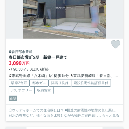
春日部市豊町
春日部市豊町5期 新築一戸建て
3,899
万円
- / 98.33㎡ / 3LDK /新築
東武野田線「八木崎」駅 徒歩15分
東武伊勢崎線「春日部」駅 徒歩19分
駐車2台可
都市ガス
陽当り良好
建設住宅性能評価書付
バリアフリー
収納豊富
新築
〇ウッディホームでの住宅探しは？ ■構造の耐震性や地盤の良し悪し、
冠水の有無など、様々な面を比較しながら物件ご案内致し...
もっと見る