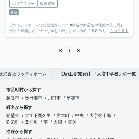
バリアフリー
収納豊富
新築
〇ウッディホームでの住宅探しは？ ■構造の耐震性や地盤の良し悪し、
冠水の有無など、様々な面を比較しながら物件ご案内致し...
もっと見る
1
株式会社ウッディホーム
【居住用(売買)】「大増中学校」の一覧
市区町村から探す
越谷市
春日部市
川口市
草加市
町名から探す
粕壁東
大字下間久里
宮本町
中央
大字弥十郎
弥栄町
登戸町
南
大沼
藤塚
沿線から探す