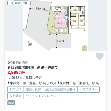
新築一戸建
春日部市増富
春日部市増富6期 新築一戸建て
2,999
万円
- / 90.88㎡ / 3LDK /予定
東武野田線「豊春」駅 徒歩19分
東武野田線「東岩槻」駅 徒歩30分
都市ガス
陽当り良好
建設住宅性能評価書付
バリアフリー
収納豊富
ウォークインクロゼット
新築