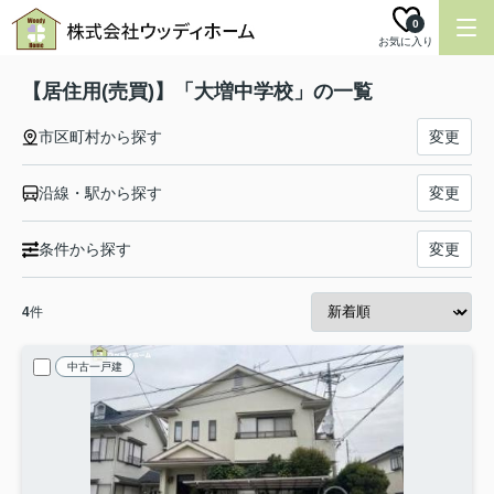
0
お気に入り
【居住用(売買)】「大増中学校」の一覧
市区町村から探す
変更
沿線・駅から探す
変更
条件から探す
変更
4
件
中古一戸建