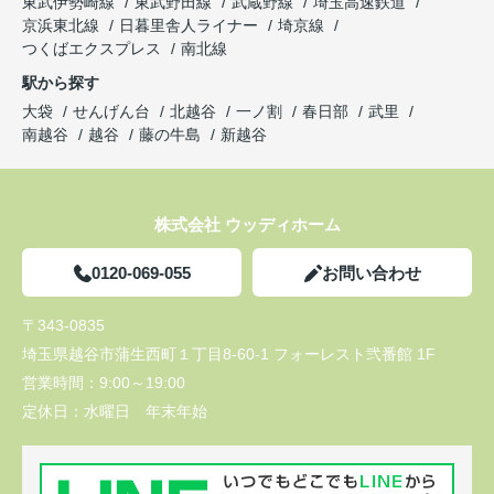
東武伊勢崎線
東武野田線
武蔵野線
埼玉高速鉄道
京浜東北線
日暮里舎人ライナー
埼京線
つくばエクスプレス
南北線
駅から探す
大袋
せんげん台
北越谷
一ノ割
春日部
武里
南越谷
越谷
藤の牛島
新越谷
株式会社 ウッディホーム
0120-069-055
お問い合わせ
〒343-0835
埼玉県越谷市蒲生西町１丁目8-60-1 フォーレスト弐番館 1F
営業時間：
9:00～19:00
定休日：
水曜日 年末年始