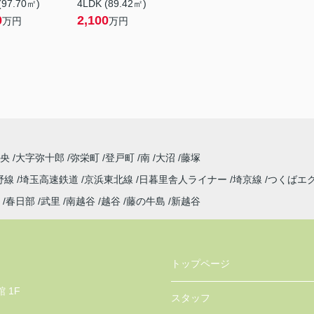
(97.70㎡)
4LDK (89.42㎡)
0
2,100
万円
万円
中央
大字弥十郎
弥栄町
登戸町
南
大沼
藤塚
野線
埼玉高速鉄道
京浜東北線
日暮里舎人ライナー
埼京線
つくばエ
春日部
武里
南越谷
越谷
藤の牛島
新越谷
トップページ
 1F
スタッフ