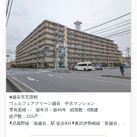
越谷市
瓦曽根
ウェルフェアグリーン越谷 中古マンション
専有面積
-
築年月
築45年
総階数
8階建
総戸数
215戸
武蔵野線
「
南越谷
」駅 徒歩8分
東武伊勢崎線
「
新越谷
」駅 徒歩8分