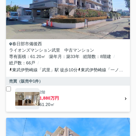
春日部市
備後西
ライオンズマンション武里 中古マンション
専有面積
61.20㎡
築年月
築33年
総階数
8階建
総戸数
66戸
東武伊勢崎線
「
武里
」駅 徒歩10分
東武伊勢崎線
「
一ノ割
」駅 
売買（販売中
1
件）
2階
1,880万円
61.20㎡