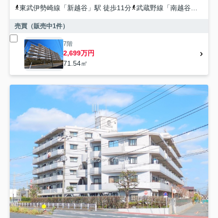
東武伊勢崎線
「
新越谷
」駅 徒歩11分
武蔵野線
「
南越谷
」駅 徒
売買（販売中
1
件）
7階
2,699万円
71.54㎡