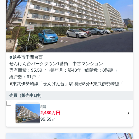
越谷市
千間台西
せんげん台パークタウン1番街 中古マンション
専有面積
95.59㎡
築年月
築43年
総階数
8階建
総戸数
61戸
東武伊勢崎線
「
せんげん台
」駅 徒歩8分
東武伊勢崎線
「
大袋
」
売買（販売中
1
件）
5階
2,480万円
95.59㎡