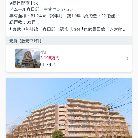
春日部市
中央
ドムール春日部 中古マンション
専有面積
61.24㎡
築年月
築17年
総階数
12階建
総戸数
33戸
東武伊勢崎線
「
春日部
」駅 徒歩3分
東武野田線
「
八木崎
」駅 徒
売買（販売中
1
件）
3階
3,198万円
61.24㎡