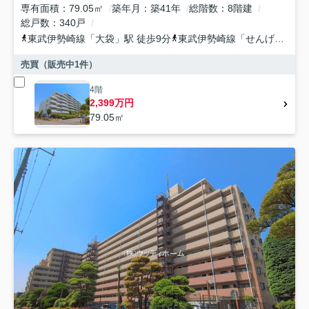
専有面積
79.05㎡
築年月
築41年
総階数
8階建
総戸数
340戸
東武伊勢崎線
「
大袋
」駅 徒歩9分
東武伊勢崎線
「
せんげん台
」
売買（販売中
1
件）
4階
2,399万円
79.05㎡