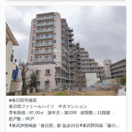
春日部市
樋堀
春日部ファミールハイツ 中古マンション
専有面積
87.00㎡
築年月
築33年
総階数
11階建
総戸数
95戸
東武伊勢崎線
「
春日部
」駅 徒歩22分
東武野田線
「
藤の牛島
」駅