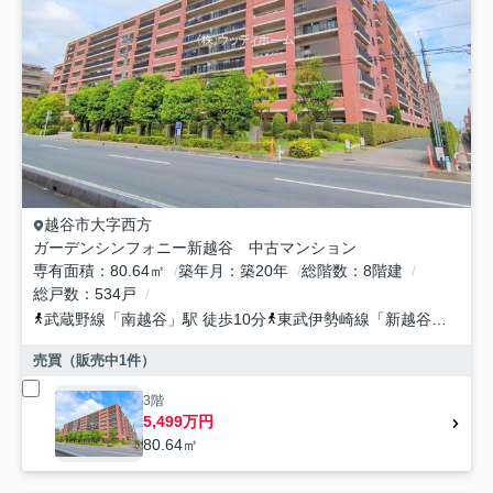
越谷市
大字西方
ガーデンシンフォニー新越谷 中古マンション
専有面積
80.64㎡
築年月
築20年
総階数
8階建
総戸数
534戸
武蔵野線
「
南越谷
」駅 徒歩10分
東武伊勢崎線
「
新越谷
」駅 徒
売買（販売中
1
件）
3階
5,499万円
80.64㎡