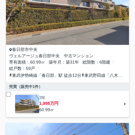
春日部市
中央
ヴェルアージュ春日部中央 中古マンション
専有面積
60.99㎡
築年月
築31年
総階数
6階建
総戸数
59戸
東武伊勢崎線
「
春日部
」駅 徒歩12分
東武野田線
「
八木崎
」駅 
売買（販売中
1
件）
3階
1,998万円
60.99㎡