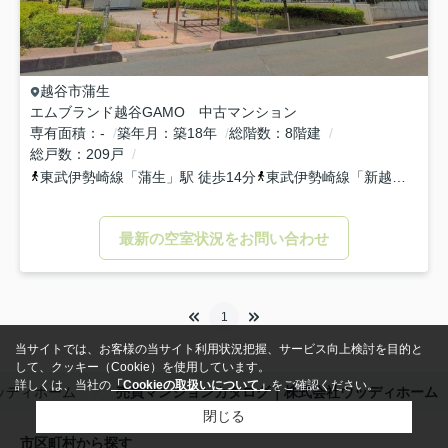
越谷市
蒲生
エムブランド越谷GAMO 中古マンション
専有面積
-
築年月
築18年
総階数
8階建
総戸数
209戸
東武伊勢崎線
「
蒲生
」駅 徒歩14分
東武伊勢崎線
「
新越谷
」駅 
最新の空室状況をお問い合わせ
1
当サイトでは、お客様の当サイト利用状況把握、サービス向上検討を目的と
して、クッキー（Cookie）を使用しています。
詳しくは、当社の
「Cookieの取扱いについて」
をご確認ください。
ッディホーム
売買マンションカタログ｜株式会社ウッディホーム
閉じる
市区町村から探す