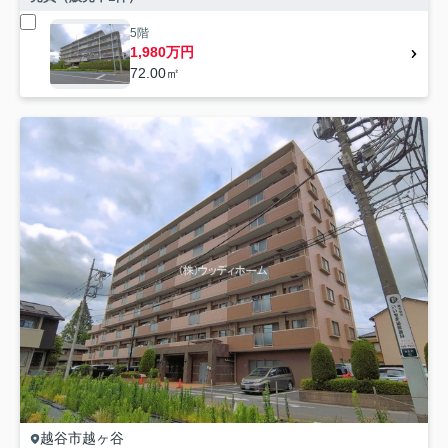
5階
1,980万円
72.00㎡
越谷市
越ヶ谷