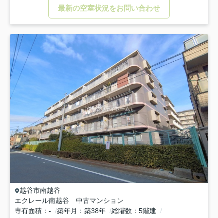
最新の空室状況をお問い合わせ
越谷市
南越谷
エクレール南越谷 中古マンション
専有面積
-
築年月
築38年
総階数
5階建