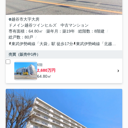
越谷市
大字大房
ドメイン越谷ツインヒルズ 中古マンション
専有面積
64.80㎡
築年月
築19年
総階数
8階建
総戸数
80戸
東武伊勢崎線
「
大袋
」駅 徒歩17分
東武伊勢崎線
「
北越谷
」駅 
売買（販売中
1
件）
6階
2,680万円
64.80㎡