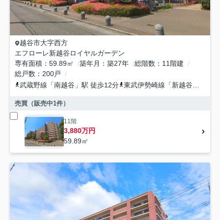
越谷市
大字西方
エフローレ新越谷ロイヤルガーデン
専有面積
59.89㎡
築年月
築27年
総階数
11階建
総戸数
200戸
武蔵野線
「
南越谷
」駅 徒歩12分
東武伊勢崎線
「
新越谷
」駅 徒
売買（販売中
1
件）
11階
3,880万円
59.89㎡