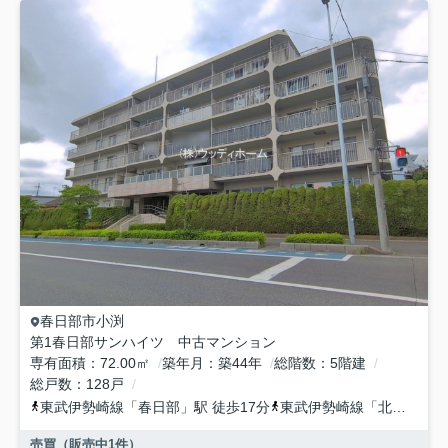
春日部市
小渕
第1春日部サンハイツ 中古マンション
専有面積
72.00㎡
築年月
築44年
総階数
5階建
総戸数
128戸
東武伊勢崎線
「
春日部
」駅 徒歩17分
東武伊勢崎線
「
北春日部
」
売買（販売中
1
件）