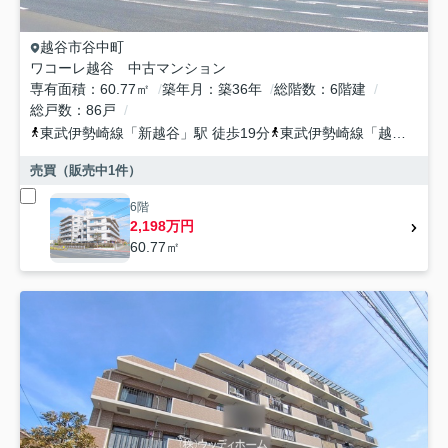
越谷市
谷中町
ワコーレ越谷 中古マンション
専有面積
60.77㎡
築年月
築36年
総階数
6階建
総戸数
86戸
東武伊勢崎線
「
新越谷
」駅 徒歩19分
東武伊勢崎線
「
越谷
」駅 
売買（販売中
1
件）
6階
2,198万円
60.77㎡