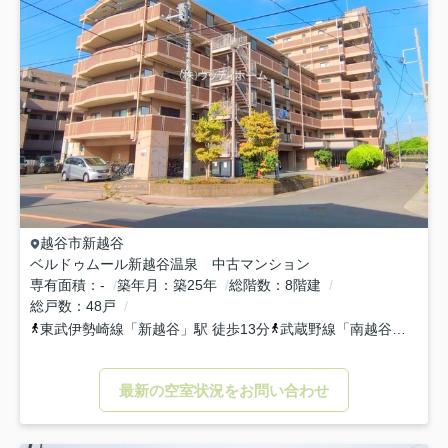
越谷市
新越谷
ベルドゥムール新越谷温泉 中古マンション
専有面積
-
築年月
築25年
総階数
8階建
総戸数
48戸
東武伊勢崎線
「
新越谷
」駅 徒歩13分
武蔵野線
「
南越谷
」駅 徒
最新の空室状況をお問い合わせ