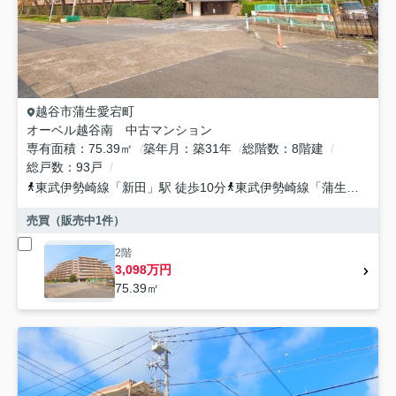
越谷市
蒲生愛宕町
オーベル越谷南 中古マンション
専有面積
75.39㎡
築年月
築31年
総階数
8階建
総戸数
93戸
東武伊勢崎線
「
新田
」駅 徒歩10分
東武伊勢崎線
「
蒲生
」駅 徒
売買（販売中
1
件）
2階
3,098万円
75.39㎡