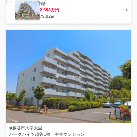
8階
2,698万円
79.82㎡
越谷市
大字大里
パークハイツ越谷E棟 中古マンション