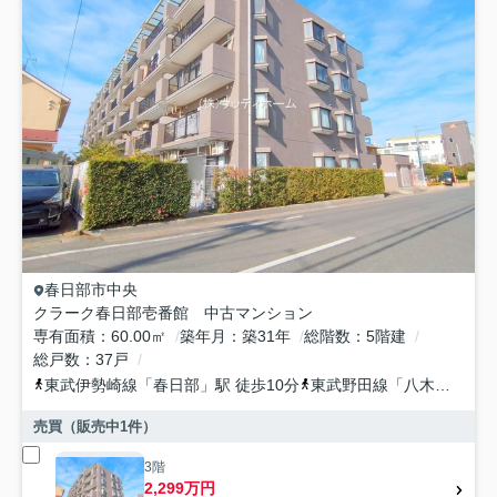
春日部市
中央
クラーク春日部壱番館 中古マンション
専有面積
60.00㎡
築年月
築31年
総階数
5階建
総戸数
37戸
東武伊勢崎線
「
春日部
」駅 徒歩10分
東武野田線
「
八木崎
」駅 
売買（販売中
1
件）
3階
2,299万円