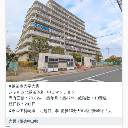
越谷市
大字大房
シャルム北越谷B棟 中古マンション
専有面積
79.82㎡
築年月
築47年
総階数
10階建
総戸数
242戸
東武伊勢崎線
「
北越谷
」駅 徒歩10分
東武伊勢崎線
「
大袋
」駅 
売買（販売中
1
件）