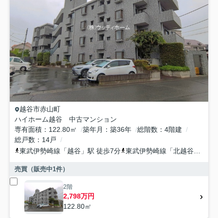
越谷市
赤山町
ハイホーム越谷 中古マンション
専有面積
122.80㎡
築年月
築36年
総階数
4階建
総戸数
14戸
東武伊勢崎線
「
越谷
」駅 徒歩7分
東武伊勢崎線
「
北越谷
」駅 徒
売買（販売中
1
件）
2階
2,798万円
122.80㎡