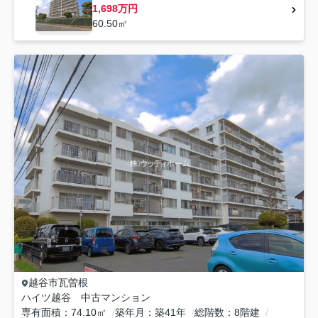
1,698万円
60.50㎡
越谷市
瓦曽根
ハイツ越谷 中古マンション
専有面積
74.10㎡
築年月
築41年
総階数
8階建