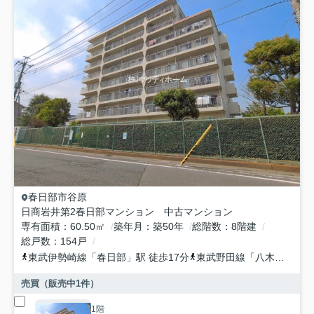
春日部市
谷原
日商岩井第2春日部マンション 中古マンション
専有面積
60.50㎡
築年月
築50年
総階数
8階建
総戸数
154戸
東武伊勢崎線
「
春日部
」駅 徒歩17分
東武野田線
「
八木崎
」駅 
売買（販売中
1
件）
1階