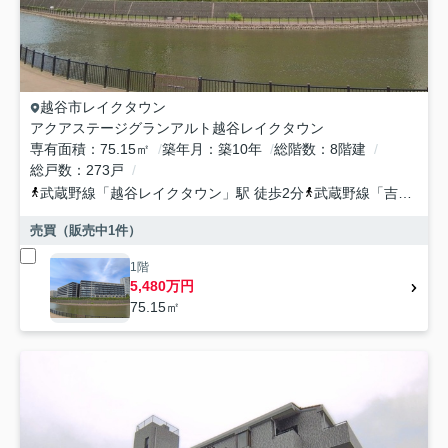
越谷市
レイクタウン
アクアステージグランアルト越谷レイクタウン
専有面積
75.15㎡
築年月
築10年
総階数
8階建
総戸数
273戸
武蔵野線
「
越谷レイクタウン
」駅 徒歩2分
武蔵野線
「
吉川
」駅 
売買（販売中
1
件）
1階
5,480万円
75.15㎡