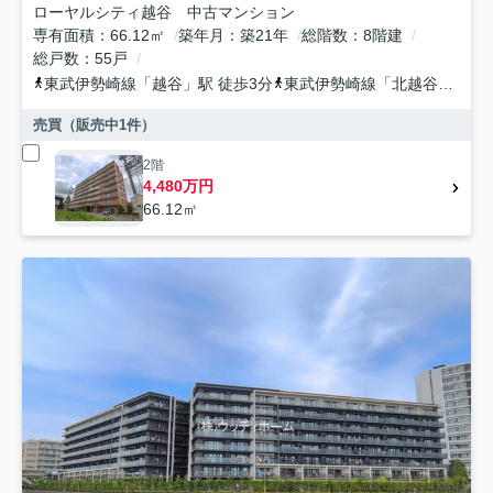
ローヤルシティ越谷 中古マンション
専有面積
66.12㎡
築年月
築21年
総階数
8階建
総戸数
55戸
東武伊勢崎線
「
越谷
」駅 徒歩3分
東武伊勢崎線
「
北越谷
」駅 徒
売買（販売中
1
件）
2階
4,480万円
66.12㎡