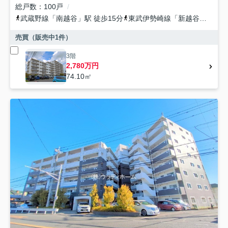
総戸数
100戸
武蔵野線
「
南越谷
」駅 徒歩15分
東武伊勢崎線
「
新越谷
」駅 徒
売買（販売中
1
件）
3階
2,780万円
74.10㎡