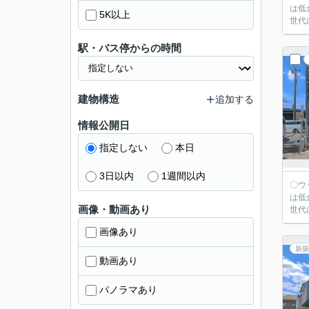
は低
5K以上
世代
駅・バス停からの時間
建物構造
追加する
情報公開日
指定しない
本日
3日以内
1週間以内
〇ウッディホームで
は低
画像・動画あり
世代
画像あり
新築
動画あり
パノラマあり