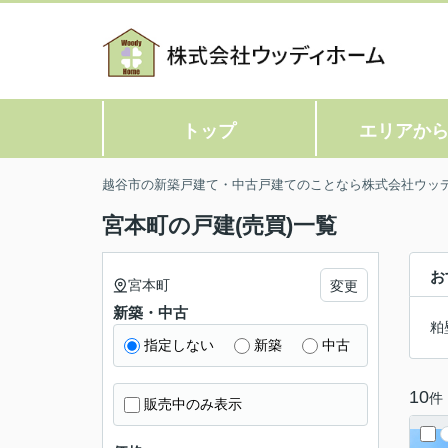
トップ
エリアか
越谷市の新築戸建て・中古戸建てのことなら株式会社ウッ
宮本町の戸建(売買)一覧
お
宮本町
変更
新築・中古
粕
指定しない
新築
中古
10
件
販売中のみ表示