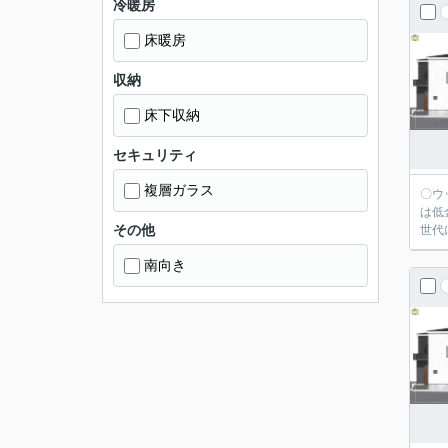
冷暖房
床暖房
収納
床下収納
セキュリティ
複層ガラス
〇ウッディホームで
は低
その他
世代
南向き