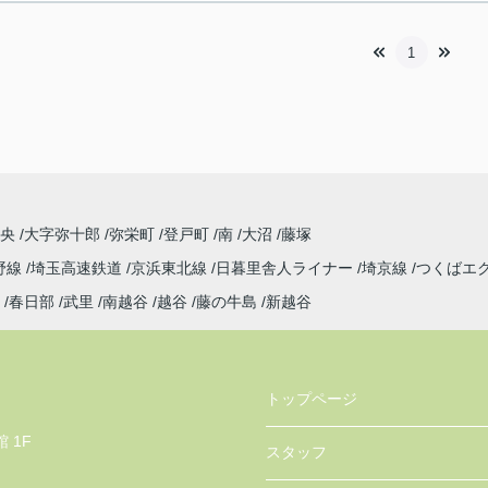
1
中央
大字弥十郎
弥栄町
登戸町
南
大沼
藤塚
野線
埼玉高速鉄道
京浜東北線
日暮里舎人ライナー
埼京線
つくばエ
春日部
武里
南越谷
越谷
藤の牛島
新越谷
トップページ
 1F
スタッフ