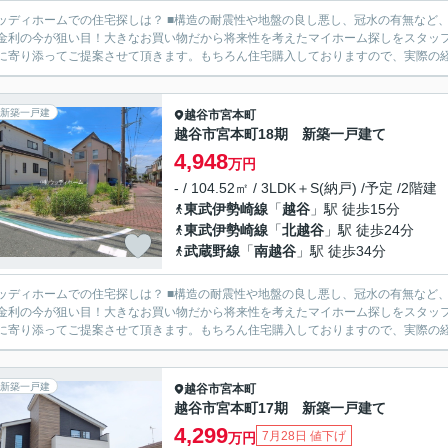
の住宅探しは？ ■構造の耐震性や地盤の良し悪し、冠水の有無など、様々な面を比較しながら物件ご案内致します。 ■住宅ローン
金利の今が狙い目！大きなお買い物だから将来性を考えたマイホーム探しをスタッフ全員でサポートさ
に寄り添ってご提案させて頂きます。もちろん住宅購入しておりますので、実際の経験
新築一戸建
越谷市
宮本町
越谷市宮本町18期 新築一戸建て
4,948
万円
- / 104.52㎡ / 3LDK＋S(納戸) /予定 /2階建
東武伊勢崎線
「
越谷
」駅 徒歩15分
東武伊勢崎線
「
北越谷
」駅 徒歩24分
武蔵野線
「
南越谷
」駅 徒歩34分
の住宅探しは？ ■構造の耐震性や地盤の良し悪し、冠水の有無など、様々な面を比較しながら物件ご案内致します。 ■住宅ローン
金利の今が狙い目！大きなお買い物だから将来性を考えたマイホーム探しをスタッフ全員でサポートさ
に寄り添ってご提案させて頂きます。もちろん住宅購入しておりますので、実際の経験
新築一戸建
越谷市
宮本町
越谷市宮本町17期 新築一戸建て
4,299
7月28日 値下げ
万円