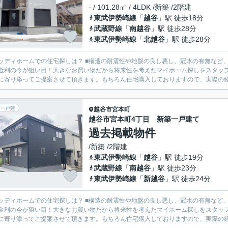
- / 101.28㎡ / 4LDK /新築 /2階建
東武伊勢崎線
「
越谷
」駅 徒歩18分
武蔵野線
「
南越谷
」駅 徒歩28分
東武伊勢崎線
「
北越谷
」駅 徒歩28分
の住宅探しは？ ■構造の耐震性や地盤の良し悪し、冠水の有無など、様々な面を比較しながら物件ご案内致します。 ■住宅ローン
金利の今が狙い目！大きなお買い物だから将来性を考えたマイホーム探しをスタッフ全員でサポートさ
に寄り添ってご提案させて頂きます。もちろん住宅購入しておりますので、実際の経験
一戸建
越谷市
宮本町
越谷市宮本町4丁目 新築一戸建て
過去掲載物件
/新築 /2階建
東武伊勢崎線
「
越谷
」駅 徒歩19分
武蔵野線
「
南越谷
」駅 徒歩23分
東武伊勢崎線
「
新越谷
」駅 徒歩24分
の住宅探しは？ ■構造の耐震性や地盤の良し悪し、冠水の有無など、様々な面を比較しながら物件ご案内致します。 ■住宅ローン
金利の今が狙い目！大きなお買い物だから将来性を考えたマイホーム探しをスタッフ全員でサポートさ
に寄り添ってご提案させて頂きます。もちろん住宅購入しておりますので、実際の経験