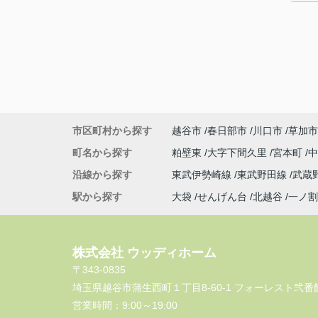
市区町村から探す
越谷市
春日部市
川口市
草加市
町名から探す
粕壁東
大字下間久里
宮本町
沿線から探す
東武伊勢崎線
東武野田線
武蔵
駅から探す
大袋
せんげん台
北越谷
一ノ割
株式会社 ウッディホーム
〒343-0835
埼玉県越谷市蒲生西町１丁目8-60-1 フォーレスト弐番館
営業時間：
9:00～19:00