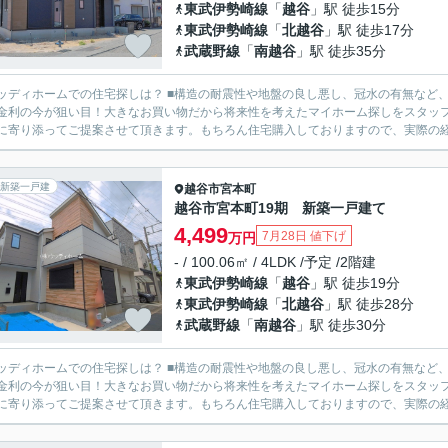
東武伊勢崎線
「
越谷
」駅 徒歩15分
東武伊勢崎線
「
北越谷
」駅 徒歩17分
武蔵野線
「
南越谷
」駅 徒歩35分
の住宅探しは？ ■構造の耐震性や地盤の良し悪し、冠水の有無など、様々な面を比較しながら物件ご案内致します。 ■住宅ローン
金利の今が狙い目！大きなお買い物だから将来性を考えたマイホーム探しをスタッフ全員でサポートさ
に寄り添ってご提案させて頂きます。もちろん住宅購入しておりますので、実際の経験
新築一戸建
越谷市
宮本町
越谷市宮本町19期 新築一戸建て
4,499
7月28日 値下げ
万円
- / 100.06㎡ / 4LDK /予定 /2階建
東武伊勢崎線
「
越谷
」駅 徒歩19分
東武伊勢崎線
「
北越谷
」駅 徒歩28分
武蔵野線
「
南越谷
」駅 徒歩30分
の住宅探しは？ ■構造の耐震性や地盤の良し悪し、冠水の有無など、様々な面を比較しながら物件ご案内致します。 ■住宅ローン
金利の今が狙い目！大きなお買い物だから将来性を考えたマイホーム探しをスタッフ全員でサポートさ
に寄り添ってご提案させて頂きます。もちろん住宅購入しておりますので、実際の経験