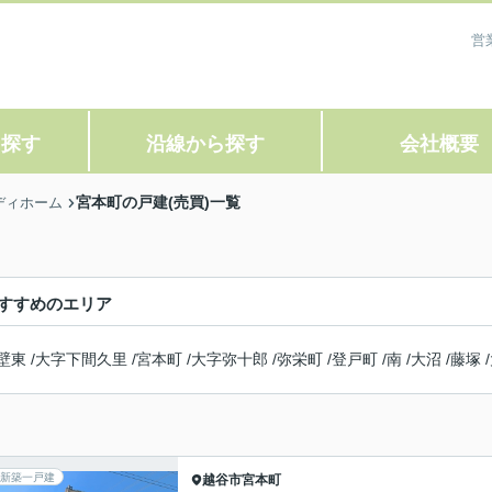
営
ら探す
沿線から探す
会社概要
宮本町の戸建(売買)一覧
ディホーム
すすめのエリア
壁東
/
大字下間久里
/
宮本町
/
大字弥十郎
/
弥栄町
/
登戸町
/
南
/
大沼
/
藤塚
/
新築一戸建
越谷市
宮本町