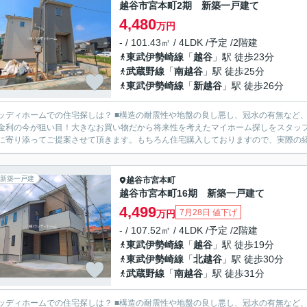
越谷市宮本町2期 新築一戸建て
4,480
万円
- / 101.43㎡ / 4LDK /予定 /2階建
東武伊勢崎線
「
越谷
」駅 徒歩23分
武蔵野線
「
南越谷
」駅 徒歩25分
東武伊勢崎線
「
新越谷
」駅 徒歩26分
の住宅探しは？ ■構造の耐震性や地盤の良し悪し、冠水の有無など、様々な面を比較しながら物件ご案内致します。 ■住宅ローン
金利の今が狙い目！大きなお買い物だから将来性を考えたマイホーム探しをスタッフ全員でサポートさ
に寄り添ってご提案させて頂きます。もちろん住宅購入しておりますので、実際の経験
新築一戸建
越谷市
宮本町
越谷市宮本町16期 新築一戸建て
4,499
7月28日 値下げ
万円
- / 107.52㎡ / 4LDK /予定 /2階建
東武伊勢崎線
「
越谷
」駅 徒歩19分
東武伊勢崎線
「
北越谷
」駅 徒歩30分
武蔵野線
「
南越谷
」駅 徒歩31分
の住宅探しは？ ■構造の耐震性や地盤の良し悪し、冠水の有無など、様々な面を比較しながら物件ご案内致します。 ■住宅ローン