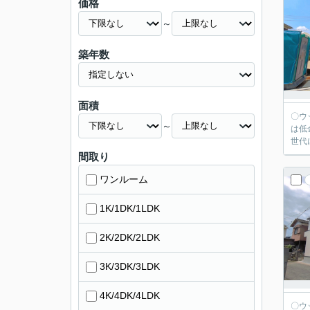
価格
～
築年数
面積
〇ウッディホームで
～
は低
世代
間取り
ワンルーム
1K/1DK/1LDK
2K/2DK/2LDK
3K/3DK/3LDK
4K/4DK/4LDK
〇ウッディホームで