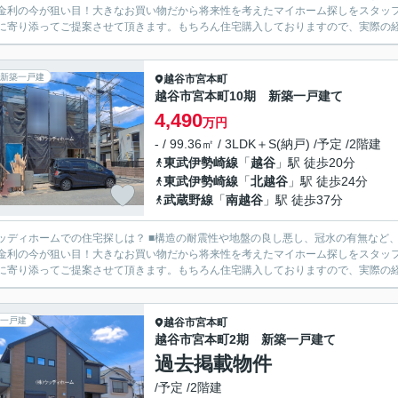
金利の今が狙い目！大きなお買い物だから将来性を考えたマイホーム探しをスタッフ全員でサポートさ
に寄り添ってご提案させて頂きます。もちろん住宅購入しておりますので、実際の経験
新築一戸建
越谷市
宮本町
越谷市宮本町10期 新築一戸建て
4,490
万円
- / 99.36㎡ / 3LDK＋S(納戸) /予定 /2階建
東武伊勢崎線
「
越谷
」駅 徒歩20分
東武伊勢崎線
「
北越谷
」駅 徒歩24分
武蔵野線
「
南越谷
」駅 徒歩37分
の住宅探しは？ ■構造の耐震性や地盤の良し悪し、冠水の有無など、様々な面を比較しながら物件ご案内致します。 ■住宅ローン
金利の今が狙い目！大きなお買い物だから将来性を考えたマイホーム探しをスタッフ全員でサポートさ
に寄り添ってご提案させて頂きます。もちろん住宅購入しておりますので、実際の経験
一戸建
越谷市
宮本町
越谷市宮本町2期 新築一戸建て
過去掲載物件
/予定 /2階建