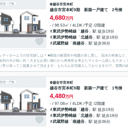
新築一戸建
越谷市
宮本町
越谷市宮本町9期 新築一戸建て 2号棟
4,680
万円
- / 98.53㎡ / 4LDK /予定 /2階建
東武伊勢崎線
「
越谷
」駅 徒歩19分
東武伊勢崎線
「
北越谷
」駅 徒歩18分
武蔵野線
「
南越谷
」駅 徒歩36分
の住宅探しは？ ■構造の耐震性や地盤の良し悪し、冠水の有無など、様々な面を比較しながら物件ご案内致します。 ■住宅ローン
金利の今が狙い目！大きなお買い物だから将来性を考えたマイホーム探しをスタッフ全員でサポートさ
に寄り添ってご提案させて頂きます。もちろん住宅購入しておりますので、実際の経験
新築一戸建
越谷市
宮本町
越谷市宮本町9期 新築一戸建て 1号棟
4,480
万円
- / 97.08㎡ / 4LDK /予定 /2階建
東武伊勢崎線
「
越谷
」駅 徒歩19分
東武伊勢崎線
「
北越谷
」駅 徒歩18分
武蔵野線
「
南越谷
」駅 徒歩36分