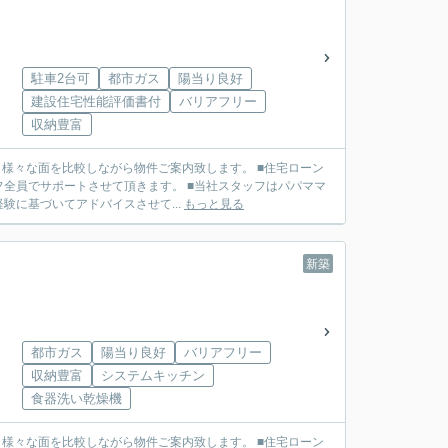
駐車2台可
都市ガス
陽当り良好
建設住宅性能評価書付
バリアフリー
収納豊富
せて頂きます。 ■当社スタッフはパパママ
に基づいてアドバイスさせて...
もっと見る
新築
都市ガス
陽当り良好
バリアフリー
収納豊富
システムキッチン
食器洗い乾燥機