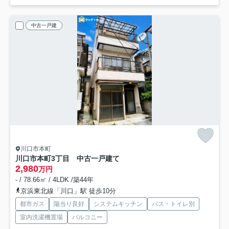
中古一戸建
川口市本町
川口市本町3丁目 中古一戸建て
2,980
万円
- / 78.66㎡ / 4LDK /築44年
京浜東北線「川口」駅 徒歩10分
都市ガス
陽当り良好
システムキッチン
バス・トイレ別
室内洗濯機置場
バルコニー