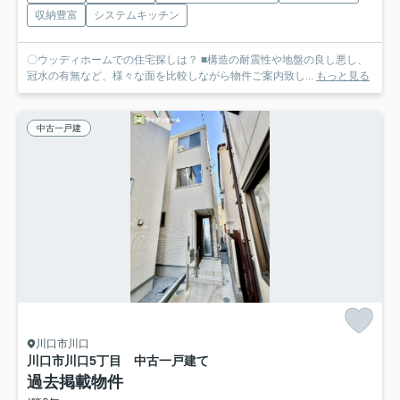
収納豊富
システムキッチン
〇ウッディホームでの住宅探しは？ ■構造の耐震性や地盤の良し悪し、
冠水の有無など、様々な面を比較しながら物件ご案内致し...
もっと見る
中古一戸建
川口市川口
川口市川口5丁目 中古一戸建て
過去掲載物件