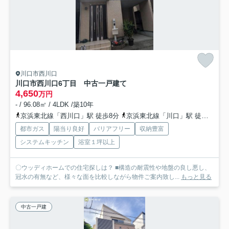
川口市西川口
川口市西川口6丁目 中古一戸建て
4,650
万円
- / 96.08㎡ / 4LDK /築10年
京浜東北線「西川口」駅 徒歩8分
京浜東北線「川口」駅 徒歩25分
都市ガス
陽当り良好
バリアフリー
収納豊富
システムキッチン
浴室１坪以上
〇ウッディホームでの住宅探しは？ ■構造の耐震性や地盤の良し悪し、
冠水の有無など、様々な面を比較しながら物件ご案内致し...
もっと見る
中古一戸建