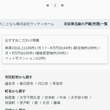
1
のことなら株式会社ウッディホーム
京浜東北線の戸建(売買)一覧
おすすめこだわり特集
車庫2台以上(126件)
月々7～8万円台(44件)
駅近物件(39件)
月々9万円台(35件)
価格変更物件(33件)
ペット可マンション(12件)
市区町村から探す
越谷市
春日部市
川口市
草加市
町名から探す
粕壁東
大字下間久里
宮本町
中央
大字弥十郎
弥栄町
登戸町
南
大沼
藤塚