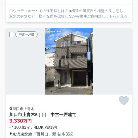
〇ウッディホームでの住宅探しは？ ■構造の耐震性や地盤の良し悪し、
冠水の有無など、様々な面を比較しながら物件ご案内致し...
もっと見る
中古一戸建
川口市上青木
川口市上青木6丁目 中古一戸建て
3,330
万円
- / 100.81㎡ / 4LDK /築19年
京浜東北線「西川口」駅 徒歩36分