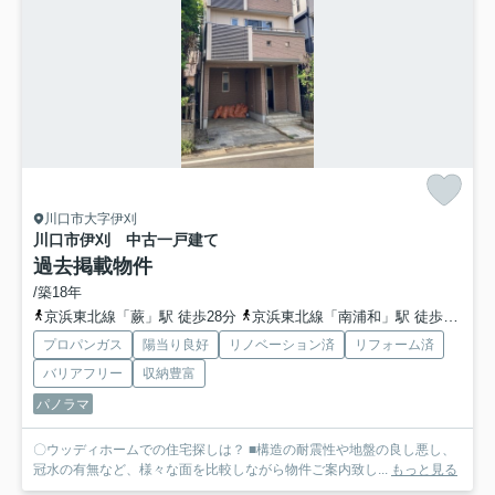
川口市大字伊刈
川口市伊刈 中古一戸建て
過去掲載物件
/築18年
京浜東北線「蕨」駅 徒歩28分
京浜東北線「南浦和」駅 徒歩34分
プロパンガス
陽当り良好
リノベーション済
リフォーム済
バリアフリー
収納豊富
パノラマ
〇ウッディホームでの住宅探しは？ ■構造の耐震性や地盤の良し悪し、
冠水の有無など、様々な面を比較しながら物件ご案内致し...
もっと見る