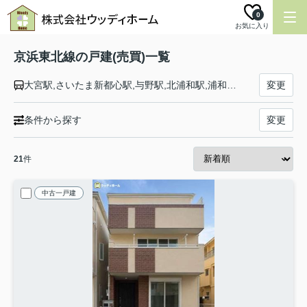
0
お気に入り
京浜東北線の戸建(売買)一覧
大宮駅,さいたま新都心駅,与野駅,北浦和駅,浦和駅,南浦和駅,蕨駅,西川口駅,川口駅,赤羽駅,東十条駅,王子駅,上中里駅,田端駅,西日暮里駅,日暮里駅,鶯谷駅,上野駅,御徒町駅,秋葉原駅,神田駅,東京駅,有楽町駅,新橋駅,浜松町駅,田町駅,高輪ゲートウェイ駅,品川駅,大井町駅,大森駅,蒲田駅,川崎駅,鶴見駅,新子安駅,東神奈川駅,横浜駅,桜木町駅,関内駅,石川町駅,山手駅,根岸駅,磯子駅,新杉田駅,洋光台駅,港南台駅,本郷台駅,大船駅
変更
条件から探す
変更
21
件
中古一戸建