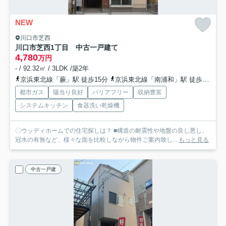
NEW
川口市芝西
川口市芝西1丁目 中古一戸建て
4,780
万円
- / 92.32㎡ / 3LDK /築2年
京浜東北線「蕨」駅 徒歩15分
京浜東北線「南浦和」駅 徒歩29分
都市ガス
陽当り良好
バリアフリー
収納豊富
システムキッチン
食器洗い乾燥機
〇ウッディホームでの住宅探しは？ ■構造の耐震性や地盤の良し悪し、
冠水の有無など、様々な面を比較しながら物件ご案内致し...
もっと見る
中古一戸建