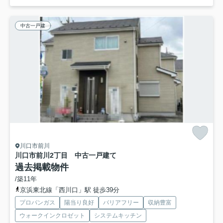
中古一戸建
川口市前川
川口市前川2丁目 中古一戸建て
過去掲載物件
/築11年
京浜東北線「西川口」駅 徒歩39分
プロパンガス
陽当り良好
バリアフリー
収納豊富
ウォークインクロゼット
システムキッチン