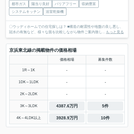
都市ガス
陽当り良好
バリアフリー
収納豊富
システムキッチン
浴室乾燥機
〇ウッディホームでの住宅探しは？ ■構造の耐震性や地盤の良し悪し、
冠水の有無など、様々な面を比較しながら物件ご案内致し...
もっと見る
京浜東北線の掲載物件の価格相場
価格相場
募集件数
-
-
1R～1K
-
-
1DK～1LDK
-
-
2K～2LDK
4387.6万円
5件
3K～3LDK
3928.9万円
10件
4K～4LDK以上