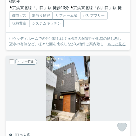
/築6年
京浜東北線「川口」駅 徒歩13分
京浜東北線「西川口」駅 徒歩15分
都市ガス
陽当り良好
リフォーム済
バリアフリー
収納豊富
システムキッチン
〇ウッディホームでの住宅探しは？ ■構造の耐震性や地盤の良し悪し、
冠水の有無など、様々な面を比較しながら物件ご案内致し...
もっと見る
中古一戸建
川口市末広