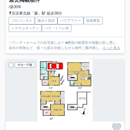
過去掲載物件
/築30年
京浜東北線「蕨」駅 徒歩38分
プロパンガス
陽当り良好
バリアフリー
収納豊富
システムキッチン
バス・トイレ別
〇ウッディホームでの住宅探しは？ ■構造の耐震性や地盤の良し悪し、
冠水の有無など、様々な面を比較しながら物件ご案内致し...
もっと見る
中古一戸建