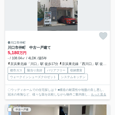
川口市仲町
川口市仲町 中古一戸建て
5,180
万円
- / 108.04㎡ / 4LDK /築5年
京浜東北線「川口」駅 徒歩17分
京浜東北線「西川口」駅 徒歩16分
都市ガス
陽当り良好
バリアフリー
収納豊富
ウォークインシューズクロゼット
システムキッチン
〇ウッディホームでの住宅探しは？ ■構造の耐震性や地盤の良し悪し、
冠水の有無など、様々な面を比較しながら物件ご案内致し...
もっと見る
中古一戸建