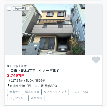
中古一戸建
川口市上青木
川口市上青木3丁目 中古一戸建て
3,749
万円
- / 117.84㎡ / 5LDK /築29年
京浜東北線「西川口」駅 徒歩30分
都市ガス
陽当り良好
リノベーション済
リフォーム済
バリアフリー
収納豊富