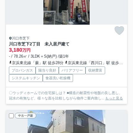
川口市芝下
川口市芝下2丁目 未入居戸建て
3,180
万円
- / 78.26㎡ / 3LDK＋S(納戸) /築1年
京浜東北線「蕨」駅 徒歩28分
京浜東北線「西川口」駅 徒歩33分
プロパンガス
陽当り良好
バリアフリー
収納豊富
システムキッチン
食器洗い乾燥機
〇ウッディホームでの住宅探しは？ ■構造の耐震性や地盤の良し悪し、
冠水の有無など、様々な面を比較しながら物件ご案内致し...
もっと見る
中古一戸建