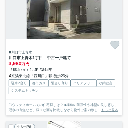
川口市上青木
川口市上青木1丁目 中古一戸建て
3,980
万円
- / 90.87㎡ / 4LDK /築13年
京浜東北線「西川口」駅 徒歩23分
駐車2台可
都市ガス
陽当り良好
バリアフリー
収納豊富
システムキッチン
〇ウッディホームでの住宅探しは？ ■構造の耐震性や地盤の良し悪し、
冠水の有無など、様々な面を比較しながら物件ご案内致し...
もっと見る
中古一戸建