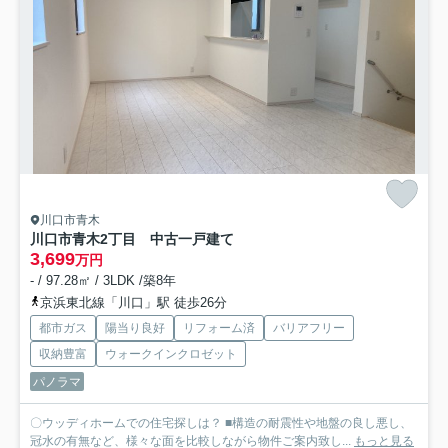
川口市青木
川口市青木2丁目 中古一戸建て
3,699
万円
- / 97.28㎡ / 3LDK /築8年
京浜東北線「川口」駅 徒歩26分
都市ガス
陽当り良好
リフォーム済
バリアフリー
収納豊富
ウォークインクロゼット
パノラマ
〇ウッディホームでの住宅探しは？ ■構造の耐震性や地盤の良し悪し、
冠水の有無など、様々な面を比較しながら物件ご案内致し...
もっと見る