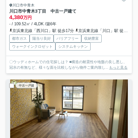
川口市中青木
川口市中青木3丁目 中古一戸建て
4,380
万円
- / 109.52㎡ / 4LDK /築6年
京浜東北線「西川口」駅 徒歩17分
京浜東北線「川口」駅 徒歩21分
都市ガス
陽当り良好
バリアフリー
収納豊富
ウォークインクロゼット
システムキッチン
〇ウッディホームでの住宅探しは？ ■構造の耐震性や地盤の良し悪し、
冠水の有無など、様々な面を比較しながら物件ご案内致し...
もっと見る
中古一戸建