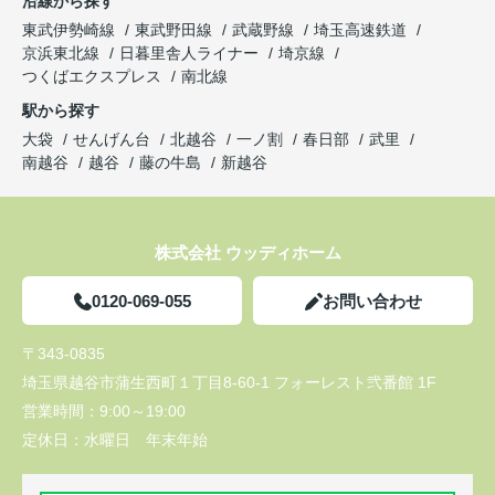
沿線から探す
東武伊勢崎線
東武野田線
武蔵野線
埼玉高速鉄道
京浜東北線
日暮里舎人ライナー
埼京線
つくばエクスプレス
南北線
駅から探す
大袋
せんげん台
北越谷
一ノ割
春日部
武里
南越谷
越谷
藤の牛島
新越谷
株式会社 ウッディホーム
0120-069-055
お問い合わせ
〒343-0835
埼玉県越谷市蒲生西町１丁目8-60-1 フォーレスト弐番館 1F
営業時間：
9:00～19:00
定休日：
水曜日 年末年始