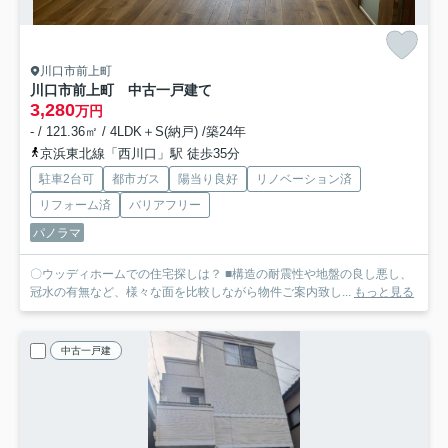
川口市前上町
川口市前上町 中古一戸建て
3,280
万円
- / 121.36㎡ / 4LDK＋S(納戸) /築24年
京浜東北線「西川口」駅 徒歩35分
駐車2台可
都市ガス
陽当り良好
リノベーション済
リフォーム済
バリアフリー
パノラマ
〇ウッディホームでの住宅探しは？ ■構造の耐震性や地盤の良し悪し、
冠水の有無など、様々な面を比較しながら物件ご案内致し...
もっと見る
中古一戸建