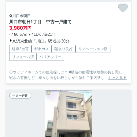
川口市朝日
川口市朝日1丁目 中古一戸建て
3,980
万円
- / 96.67㎡ / 4LDK /築21年
京浜東北線「川口」駅 徒歩30分
駐車2台可
都市ガス
陽当り良好
リノベーション済
リフォーム済
バリアフリー
〇ウッディホームでの住宅探しは？ ■構造の耐震性や地盤の良し悪し、
冠水の有無など、様々な面を比較しながら物件ご案内致し...
もっと見る
中古一戸建