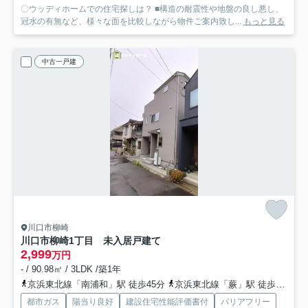
〇ウッディホームでの住宅探しは？ ■構造の耐震性や地盤の良し悪し、
冠水の有無など、様々な面を比較しながら物件ご案内致し...
もっと見る
中古一戸建
川口市柳崎
川口市柳崎1丁目 未入居戸建て
2,999
万円
- / 90.98㎡ / 3LDK /築1年
京浜東北線「南浦和」駅 徒歩45分
京浜東北線「蕨」駅 徒歩49分
都市ガス
陽当り良好
建設住宅性能評価書付
バリアフリー