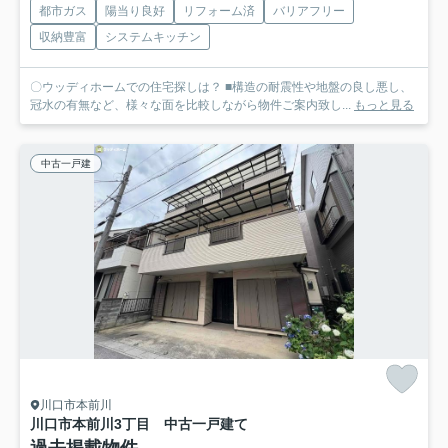
都市ガス
陽当り良好
リフォーム済
バリアフリー
収納豊富
システムキッチン
〇ウッディホームでの住宅探しは？ ■構造の耐震性や地盤の良し悪し、
冠水の有無など、様々な面を比較しながら物件ご案内致し...
もっと見る
中古一戸建
川口市本前川
川口市本前川3丁目 中古一戸建て