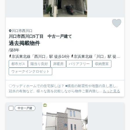
川口市西川口
川口市西川口5丁目 中古一戸建て
過去掲載物件
/築8年
京浜東北線「西川口」駅 徒歩14分
京浜東北線「川口」駅 徒歩19分
都市ガス
陽当り良好
床暖房
バリアフリー
収納豊富
ウォークインクロゼット
〇ウッディホームでの住宅探しは？ ■構造の耐震性や地盤の良し悪し、
冠水の有無など、様々な面を比較しながら物件ご案内致し...
もっと見る
中古一戸建