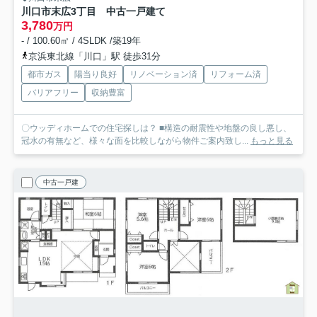
川口市末広3丁目 中古一戸建て
3,780
万円
- / 100.60㎡ / 4SLDK /築19年
京浜東北線「川口」駅 徒歩31分
都市ガス
陽当り良好
リノベーション済
リフォーム済
バリアフリー
収納豊富
〇ウッディホームでの住宅探しは？ ■構造の耐震性や地盤の良し悪し、
冠水の有無など、様々な面を比較しながら物件ご案内致し...
もっと見る
中古一戸建