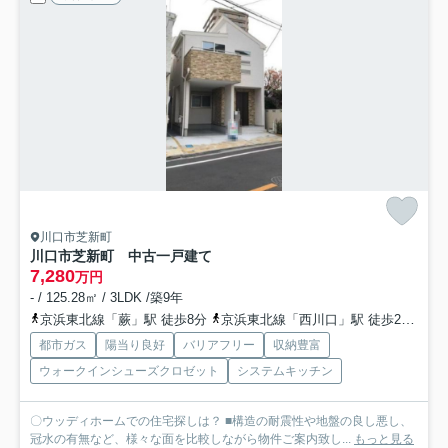
川口市芝新町
川口市芝新町 中古一戸建て
7,280
万円
- / 125.28㎡ / 3LDK /築9年
京浜東北線「蕨」駅 徒歩8分
京浜東北線「西川口」駅 徒歩23分
都市ガス
陽当り良好
バリアフリー
収納豊富
ウォークインシューズクロゼット
システムキッチン
〇ウッディホームでの住宅探しは？ ■構造の耐震性や地盤の良し悪し、
冠水の有無など、様々な面を比較しながら物件ご案内致し...
もっと見る