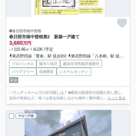
春日部市南中曽根
春日部市南中曽根第2 新築一戸建て
3,680
万円
- / 110.96㎡ / 4LDK /予定
東武野田線「豊春」駅 徒歩9分
東武野田線「八木崎」駅 徒歩21分
プロパンガス
陽当り良好
建設住宅性能評価書付
バリアフリー
収納豊富
システムキッチン
新築
〇ウッディホームでの住宅探しは？ ■構造の耐震性や地盤の良し悪し、
冠水の有無など、様々な面を比較しながら物件ご案内致し...
もっと見る
中古一戸建