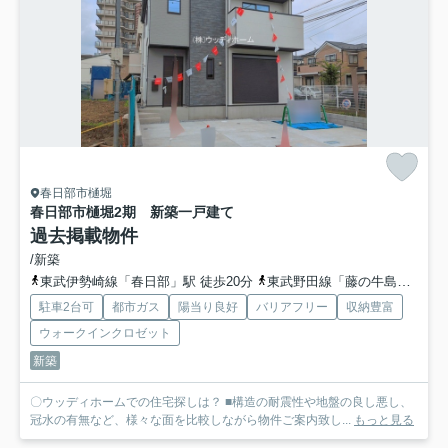
春日部市樋堀
春日部市樋堀2期 新築一戸建て
過去掲載物件
/新築
東武伊勢崎線「春日部」駅 徒歩20分
東武野田線「藤の牛島」駅 徒歩19分
駐車2台可
都市ガス
陽当り良好
バリアフリー
収納豊富
ウォークインクロゼット
新築
〇ウッディホームでの住宅探しは？ ■構造の耐震性や地盤の良し悪し、
冠水の有無など、様々な面を比較しながら物件ご案内致し...
もっと見る