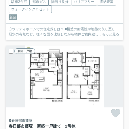
駐車2台可
都市ガス
陽当り良好
バリアフリー
収納豊富
ウォークインクロゼット
新築
〇ウッディホームでの住宅探しは？ ■構造の耐震性や地盤の良し悪し、
冠水の有無など、様々な面を比較しながら物件ご案内致し...
もっと見る
新築一戸建
春日部市藤塚
春日部市藤塚 新築一戸建て 2号棟