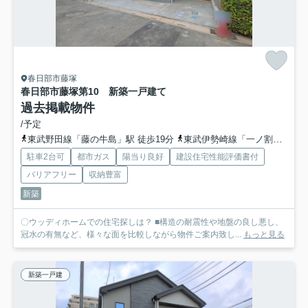
春日部市藤塚
春日部市藤塚第10 新築一戸建て
過去掲載物件
/予定
東武野田線「藤の牛島」駅 徒歩19分
東武伊勢崎線「一ノ割」駅 徒歩24分
駐車2台可
都市ガス
陽当り良好
建設住宅性能評価書付
バリアフリー
収納豊富
新築
〇ウッディホームでの住宅探しは？ ■構造の耐震性や地盤の良し悪し、
冠水の有無など、様々な面を比較しながら物件ご案内致し...
もっと見る
新築一戸建