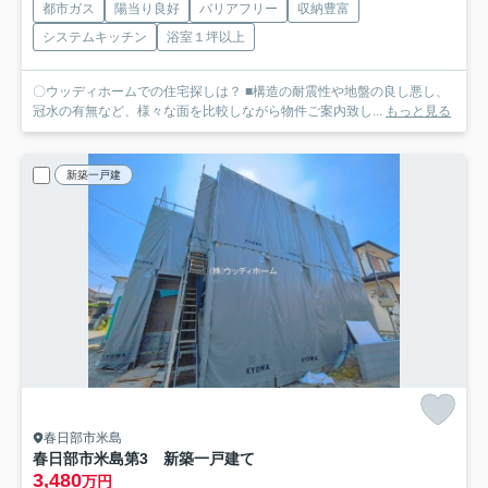
都市ガス
陽当り良好
バリアフリー
収納豊富
システムキッチン
浴室１坪以上
〇ウッディホームでの住宅探しは？ ■構造の耐震性や地盤の良し悪し、
冠水の有無など、様々な面を比較しながら物件ご案内致し...
もっと見る
新築一戸建
春日部市米島
春日部市米島第3 新築一戸建て
3,480
万円