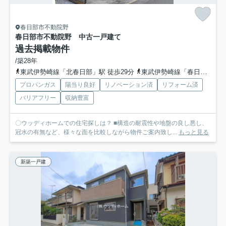
春日部市不動院野
春日部市不動院野 中古一戸建て
過去掲載物件
/築28年
東武伊勢崎線「北春日部」駅 徒歩29分
東武伊勢崎線「春日部」駅 徒歩42分
プロパンガス
陽当り良好
リノベーション済
リフォーム済
バリアフリー
収納豊富
〇ウッディホームでの住宅探しは？ ■構造の耐震性や地盤の良し悪し、
冠水の有無など、様々な面を比較しながら物件ご案内致し...
もっと見る
新築一戸建