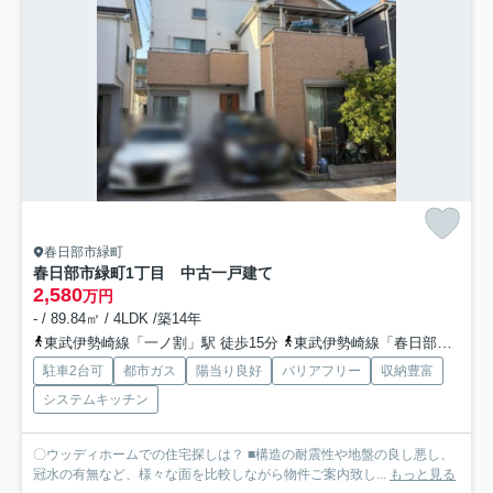
春日部市緑町
春日部市緑町1丁目 中古一戸建て
2,580
万円
- / 89.84㎡ / 4LDK /築14年
東武伊勢崎線「一ノ割」駅 徒歩15分
東武伊勢崎線「春日部」駅 徒歩22分
駐車2台可
都市ガス
陽当り良好
バリアフリー
収納豊富
システムキッチン
〇ウッディホームでの住宅探しは？ ■構造の耐震性や地盤の良し悪し、
冠水の有無など、様々な面を比較しながら物件ご案内致し...
もっと見る