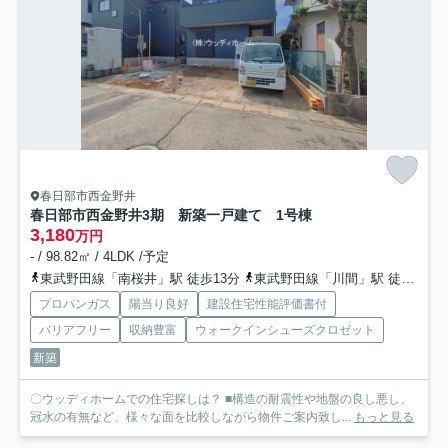
春日部市西金野井
春日部市西金野井3期 新築一戸建て 1号棟
3,180
万円
- / 98.82㎡ / 4LDK /予定
東武野田線「南桜井」駅 徒歩13分
東武野田線「川間」駅 徒歩51分
プロパンガス
陽当り良好
建設住宅性能評価書付
バリアフリー
収納豊富
ウォークインシューズクロゼット
新築
〇ウッディホームでの住宅探しは？ ■構造の耐震性や地盤の良し悪し、
冠水の有無など、様々な面を比較しながら物件ご案内致し...
もっと見る