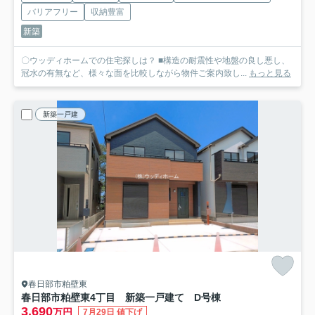
バリアフリー
収納豊富
新築
〇ウッディホームでの住宅探しは？ ■構造の耐震性や地盤の良し悪し、
冠水の有無など、様々な面を比較しながら物件ご案内致し...
もっと見る
新築一戸建
春日部市粕壁東
春日部市粕壁東4丁目 新築一戸建て D号棟
3,690
万円
7月29日 値下げ