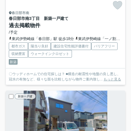
春日部市南
春日部市南3丁目 新築一戸建て
過去掲載物件
/予定
東武伊勢崎線「春日部」駅 徒歩18分
東武伊勢崎線「一ノ割」駅 徒歩15分
都市ガス
陽当り良好
建設住宅性能評価書付
バリアフリー
収納豊富
ウォークインクロゼット
新築
〇ウッディホームでの住宅探しは？ ■構造の耐震性や地盤の良し悪し、
冠水の有無など、様々な面を比較しながら物件ご案内致し...
もっと見る
新築一戸建