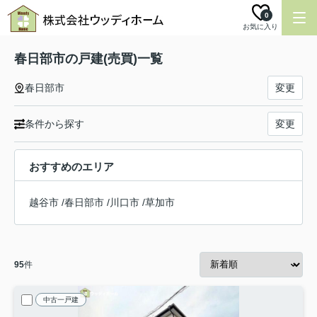
0
お気に入り
春日部市の戸建(売買)一覧
春日部市
変更
条件から探す
変更
おすすめのエリア
越谷市
/
春日部市
/
川口市
/
草加市
95
件
中古一戸建