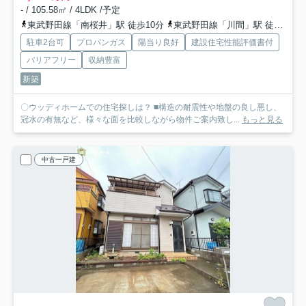
- / 105.58㎡ / 4LDK /予定
東武野田線「南桜井」駅 徒歩10分
東武野田線「川間」駅 徒歩46分
駐車2台可
プロパンガス
陽当り良好
建設住宅性能評価書付
バリアフリー
収納豊富
新築
〇ウッディホームでの住宅探しは？ ■構造の耐震性や地盤の良し悪し、
冠水の有無など、様々な面を比較しながら物件ご案内致し...
もっと見る
中古一戸建