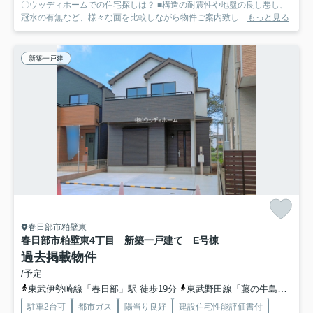
〇ウッディホームでの住宅探しは？ ■構造の耐震性や地盤の良し悪し、
冠水の有無など、様々な面を比較しながら物件ご案内致し...
もっと見る
新築一戸建
春日部市粕壁東
春日部市粕壁東4丁目 新築一戸建て E号棟
過去掲載物件
/予定
東武伊勢崎線「春日部」駅 徒歩19分
東武野田線「藤の牛島」駅 徒歩17分
駐車2台可
都市ガス
陽当り良好
建設住宅性能評価書付