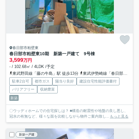
春日部市粕壁東
春日部市粕壁東10期 新築一戸建て 9号棟
3,599
万円
- / 102.68㎡ / 4LDK /予定
東武野田線「藤の牛島」駅 徒歩13分
東武伊勢崎線「春日部」駅 徒歩25分
駐車2台可
都市ガス
陽当り良好
建設住宅性能評価書付
バリアフリー
収納豊富
新築
〇ウッディホームでの住宅探しは？ ■構造の耐震性や地盤の良し悪し、
冠水の有無など、様々な面を比較しながら物件ご案内致し...
もっと見る
新築一戸建