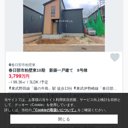
春日部市粕壁東
春日部市粕壁東10期 新築一戸建て 8号棟
3,799
万円
- / 99.36㎡ / 3LDK /予定
東武野田線「藤の牛島」駅 徒歩13分
東武伊勢崎線「春日部」駅 徒歩25分
駐車2台可
都市ガス
陽当り良好
建設住宅性能評価書付
当サイトでは、お客様の当サイト利用状況把握、サービス向上検討を目的と
バリアフリー
収納豊富
して、クッキー（Cookie）を使用しています。
詳しくは、当社の
「Cookieの取扱いについて」
をご確認ください。
新築
閉じる
〇ウッディホームでの住宅探しは？ ■構造の耐震性や地盤の良し悪し、
冠水の有無など、様々な面を比較しながら物件ご案内致し...
もっと見る