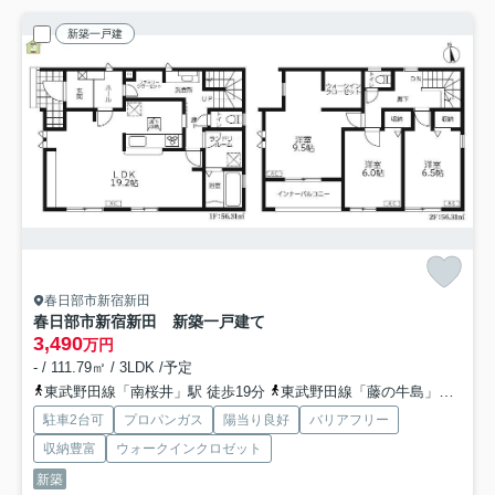
新築一戸建
春日部市新宿新田
春日部市新宿新田 新築一戸建て
3,490
万円
- / 111.79㎡ / 3LDK /予定
東武野田線「南桜井」駅 徒歩19分
東武野田線「藤の牛島」駅 徒歩58分
駐車2台可
プロパンガス
陽当り良好
バリアフリー
収納豊富
ウォークインクロゼット
新築