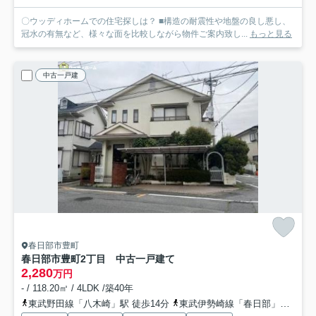
〇ウッディホームでの住宅探しは？ ■構造の耐震性や地盤の良し悪し、
冠水の有無など、様々な面を比較しながら物件ご案内致し...
もっと見る
中古一戸建
春日部市豊町
春日部市豊町2丁目 中古一戸建て
2,280
万円
- / 118.20㎡ / 4LDK /築40年
東武野田線「八木崎」駅 徒歩14分
東武伊勢崎線「春日部」駅 徒歩20分