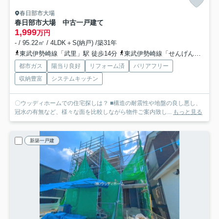
春日部市大場
春日部市大場 中古一戸建て
1,999
万円
- / 95.22㎡ / 4LDK＋S(納戸) /築31年
東武伊勢崎線「武里」駅 徒歩14分
東武伊勢崎線「せんげん台」駅 徒歩27分
都市ガス
陽当り良好
リフォーム済
バリアフリー
収納豊富
システムキッチン
〇ウッディホームでの住宅探しは？ ■構造の耐震性や地盤の良し悪し、
冠水の有無など、様々な面を比較しながら物件ご案内致し...
もっと見る
新築一戸建