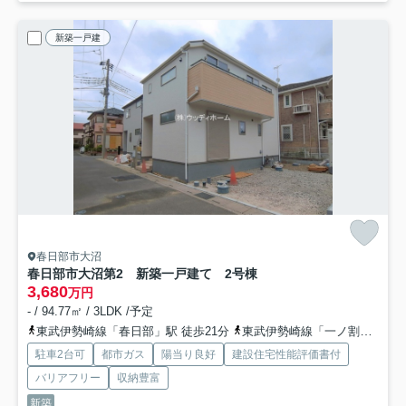
新築一戸建
春日部市大沼
春日部市大沼第2 新築一戸建て 2号棟
3,680
万円
- / 94.77㎡ / 3LDK /予定
東武伊勢崎線「春日部」駅 徒歩21分
東武伊勢崎線「一ノ割」駅 徒歩23分
駐車2台可
都市ガス
陽当り良好
建設住宅性能評価書付
バリアフリー
収納豊富
新築