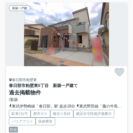
新築一戸建
春日部市粕壁東
春日部市粕壁東5丁目 新築一戸建て
過去掲載物件
/新築
東武伊勢崎線「春日部」駅 徒歩18分
東武野田線「藤の牛島」駅 徒歩16分
駐車2台可
都市ガス
陽当り良好
建設住宅性能評価書付
バリアフリー
収納豊富
新築