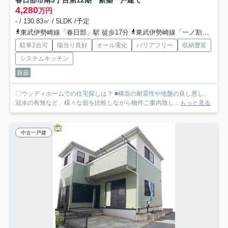
春日部市南3丁目第12期 新築一戸建て
4,280
万円
- / 130.83㎡ / 5LDK /予定
東武伊勢崎線「春日部」駅 徒歩17分
東武伊勢崎線「一ノ割」駅 徒歩15分
駐車2台可
陽当り良好
オール電化
バリアフリー
収納豊富
システムキッチン
新築
〇ウッディホームでの住宅探しは？ ■構造の耐震性や地盤の良し悪し、
冠水の有無など、様々な面を比較しながら物件ご案内致し...
もっと見る
中古一戸建