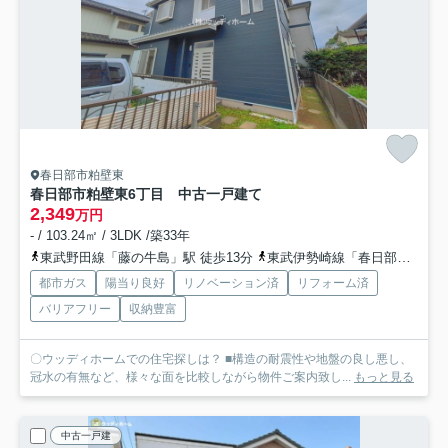
春日部市粕壁東
春日部市粕壁東6丁目 中古一戸建て
2,349
万円
- / 103.24㎡ / 3LDK /築33年
東武野田線「藤の牛島」駅 徒歩13分
東武伊勢崎線「春日部」駅 徒歩24分
都市ガス
陽当り良好
リノベーション済
リフォーム済
バリアフリー
収納豊富
〇ウッディホームでの住宅探しは？ ■構造の耐震性や地盤の良し悪し、
冠水の有無など、様々な面を比較しながら物件ご案内致し...
もっと見る
中古一戸建