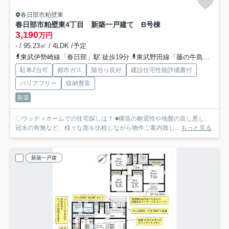
春日部市粕壁東
春日部市粕壁東4丁目 新築一戸建て B号棟
3,190
万円
- / 95.23㎡ / 4LDK /予定
東武伊勢崎線「春日部」駅 徒歩19分
東武野田線「藤の牛島」駅 徒歩17分
駐車2台可
都市ガス
陽当り良好
建設住宅性能評価書付
バリアフリー
収納豊富
新築
〇ウッディホームでの住宅探しは？ ■構造の耐震性や地盤の良し悪し、
冠水の有無など、様々な面を比較しながら物件ご案内致し...
もっと見る
新築一戸建