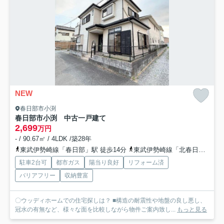
NEW
春日部市小渕
春日部市小渕 中古一戸建て
2,699
万円
- / 90.67㎡ / 4LDK /築28年
東武伊勢崎線「春日部」駅 徒歩14分
東武伊勢崎線「北春日部」駅 徒歩14分
駐車2台可
都市ガス
陽当り良好
リフォーム済
バリアフリー
収納豊富
〇ウッディホームでの住宅探しは？ ■構造の耐震性や地盤の良し悪し、
冠水の有無など、様々な面を比較しながら物件ご案内致し...
もっと見る