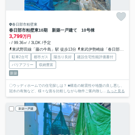
春日部市粕壁東
春日部市粕壁東10期 新築一戸建て 10号棟
3,799
万円
- / 99.36㎡ / 3LDK /予定
東武野田線「藤の牛島」駅 徒歩13分
東武伊勢崎線「春日部」駅 徒歩25分
駐車2台可
都市ガス
陽当り良好
建設住宅性能評価書付
バリアフリー
収納豊富
新築
〇ウッディホームでの住宅探しは？ ■構造の耐震性や地盤の良し悪し、
冠水の有無など、様々な面を比較しながら物件ご案内致し...
もっと見る
新築一戸建