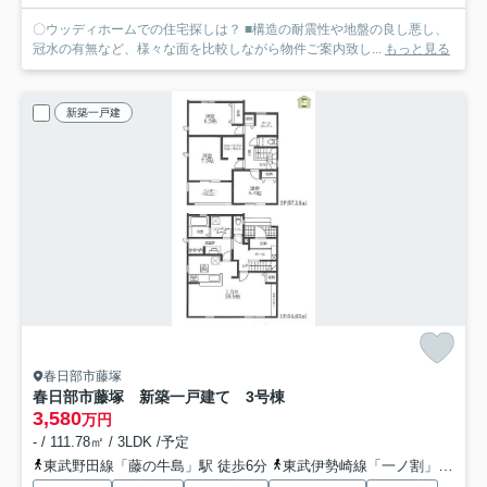
〇ウッディホームでの住宅探しは？ ■構造の耐震性や地盤の良し悪し、
冠水の有無など、様々な面を比較しながら物件ご案内致し...
もっと見る
新築一戸建
春日部市藤塚
春日部市藤塚 新築一戸建て 3号棟
3,580
万円
- / 111.78㎡ / 3LDK /予定
東武野田線「藤の牛島」駅 徒歩6分
東武伊勢崎線「一ノ割」駅 徒歩33分