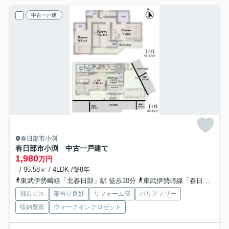
中古一戸建
春日部市小渕
春日部市小渕 中古一戸建て
1,980
万円
- / 95.58㎡ / 4LDK /築8年
東武伊勢崎線「北春日部」駅 徒歩10分
東武伊勢崎線「春日部」駅 徒歩27分
都市ガス
陽当り良好
リフォーム済
バリアフリー
収納豊富
ウォークインクロゼット