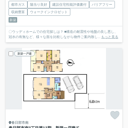
都市ガス
陽当り良好
建設住宅性能評価書付
バリアフリー
収納豊富
ウォークインクロゼット
新築
〇ウッディホームでの住宅探しは？ ■構造の耐震性や地盤の良し悪し、
冠水の有無など、様々な面を比較しながら物件ご案内致し...
もっと見る
新築一戸建
春日部市南