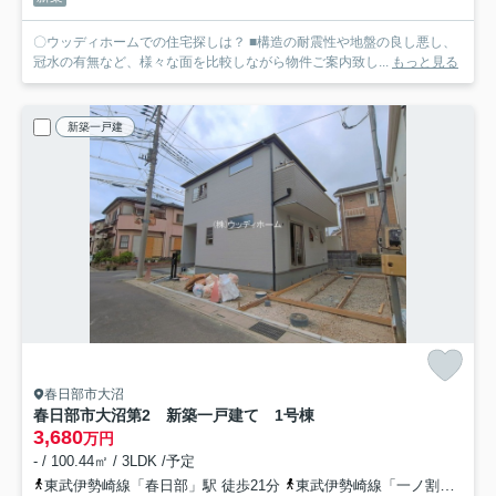
〇ウッディホームでの住宅探しは？ ■構造の耐震性や地盤の良し悪し、
冠水の有無など、様々な面を比較しながら物件ご案内致し...
もっと見る
新築一戸建
春日部市大沼
春日部市大沼第2 新築一戸建て 1号棟
3,680
万円
- / 100.44㎡ / 3LDK /予定
東武伊勢崎線「春日部」駅 徒歩21分
東武伊勢崎線「一ノ割」駅 徒歩23分