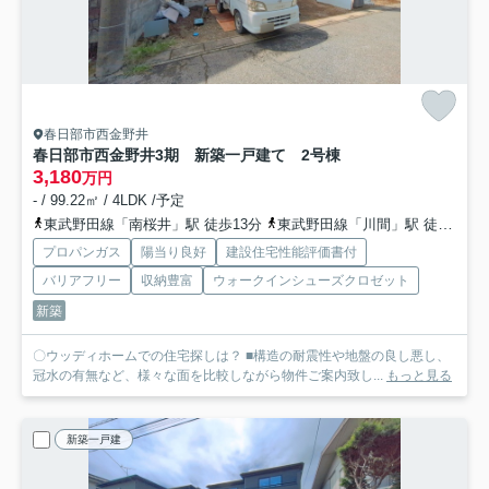
春日部市西金野井
春日部市西金野井3期 新築一戸建て 2号棟
3,180
万円
- / 99.22㎡ / 4LDK /予定
東武野田線「南桜井」駅 徒歩13分
東武野田線「川間」駅 徒歩51分
プロパンガス
陽当り良好
建設住宅性能評価書付
バリアフリー
収納豊富
ウォークインシューズクロゼット
新築
〇ウッディホームでの住宅探しは？ ■構造の耐震性や地盤の良し悪し、
冠水の有無など、様々な面を比較しながら物件ご案内致し...
もっと見る
新築一戸建