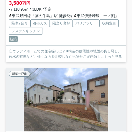
3,580
万円
- / 110.96㎡ / 3LDK /予定
東武野田線「藤の牛島」駅 徒歩6分
東武伊勢崎線「一ノ割」駅 徒歩33分
駐車2台可
都市ガス
陽当り良好
バリアフリー
収納豊富
システムキッチン
新築
〇ウッディホームでの住宅探しは？ ■構造の耐震性や地盤の良し悪し、
冠水の有無など、様々な面を比較しながら物件ご案内致し...
もっと見る
新築一戸建