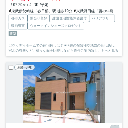
- / 97.29㎡ / 4LDK /予定
東武伊勢崎線「春日部」駅 徒歩19分
東武野田線「藤の牛島」駅 徒歩17分
都市ガス
陽当り良好
建設住宅性能評価書付
バリアフリー
収納豊富
ウォークインシューズクロゼット
新築
〇ウッディホームでの住宅探しは？ ■構造の耐震性や地盤の良し悪し、
冠水の有無など、様々な面を比較しながら物件ご案内致し...
もっと見る
新築一戸建