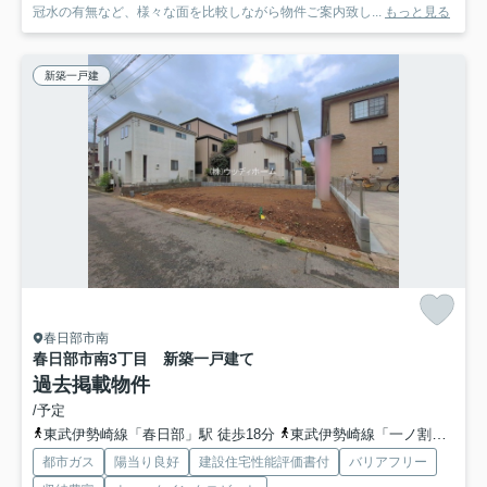
冠水の有無など、様々な面を比較しながら物件ご案内致し...
もっと見る
新築一戸建
春日部市南
春日部市南3丁目 新築一戸建て
過去掲載物件
/予定
東武伊勢崎線「春日部」駅 徒歩18分
東武伊勢崎線「一ノ割」駅 徒歩15分
都市ガス
陽当り良好
建設住宅性能評価書付
バリアフリー