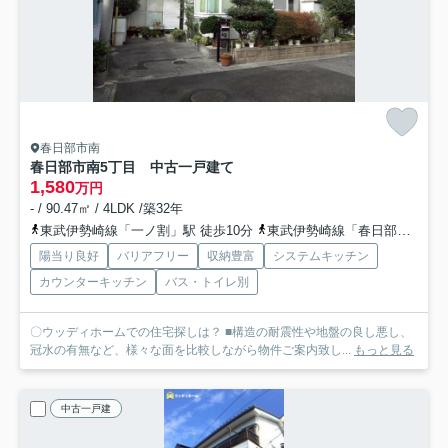
春日部市南
春日部市南5丁目 中古一戸建て
1,580
万円
- / 90.47㎡ / 4LDK /築32年
東武伊勢崎線「一ノ割」駅 徒歩10分
東武伊勢崎線「春日部」駅 徒歩25分
陽当り良好
バリアフリー
収納豊富
システムキッチン
カウンターキッチン
バス・トイレ別
〇ウッディホームでの住宅探しは？ ■構造の耐震性や地盤の良し悪し、
冠水の有無など、様々な面を比較しながら物件ご案内致し...
もっと見る
中古一戸建