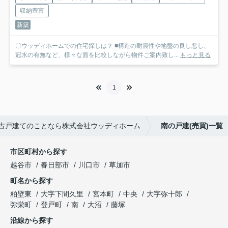
収納豊富
新築
〇ウッディホームでの住宅探しは？ ■構造の耐震性や地盤の良し悪し、
冠水の有無など、様々な面を比較しながら物件ご案内致し...
もっと見る
1
古戸建てのことなら株式会社ウッディホーム
南の戸建(売買)一覧
市区町村から探す
越谷市
春日部市
川口市
草加市
町名から探す
粕壁東
大字下間久里
宮本町
中央
大字弥十郎
弥栄町
登戸町
南
大沼
藤塚
沿線から探す