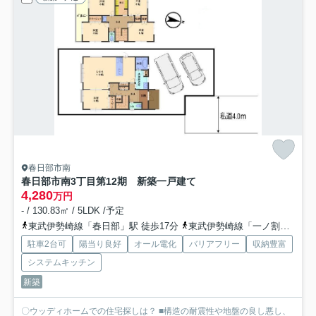
春日部市南
春日部市南3丁目第12期 新築一戸建て
4,280
万円
- / 130.83㎡ / 5LDK /予定
東武伊勢崎線「春日部」駅 徒歩17分
東武伊勢崎線「一ノ割」駅 徒歩15分
駐車2台可
陽当り良好
オール電化
バリアフリー
収納豊富
システムキッチン
新築
〇ウッディホームでの住宅探しは？ ■構造の耐震性や地盤の良し悪し、