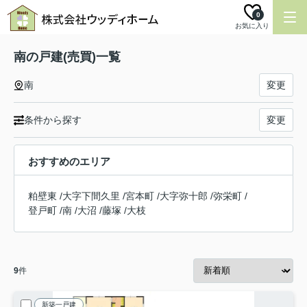
0
お気に入り
南の戸建(売買)一覧
南
変更
条件から探す
変更
おすすめのエリア
粕壁東
/
大字下間久里
/
宮本町
/
大字弥十郎
/
弥栄町
/
登戸町
/
南
/
大沼
/
藤塚
/
大枝
9
件
新築一戸建