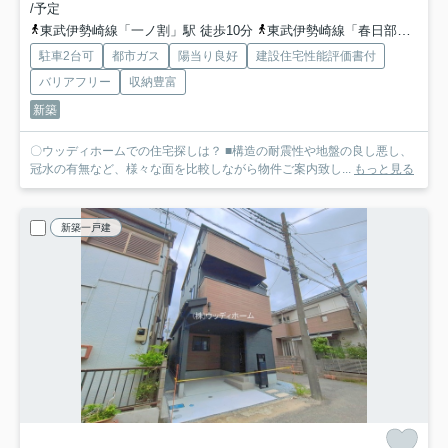
/予定
東武伊勢崎線「一ノ割」駅 徒歩10分
東武伊勢崎線「春日部」駅 徒歩24分
駐車2台可
都市ガス
陽当り良好
建設住宅性能評価書付
バリアフリー
収納豊富
新築
〇ウッディホームでの住宅探しは？ ■構造の耐震性や地盤の良し悪し、
冠水の有無など、様々な面を比較しながら物件ご案内致し...
もっと見る
新築一戸建