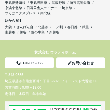
東武伊勢崎線
東武野田線
武蔵野線
埼玉高速鉄道
京浜東北線
日暮里舎人ライナー
埼京線
つくばエクスプレス
南北線
駅から探す
大袋
せんげん台
北越谷
一ノ割
春日部
武里
南越谷
越谷
藤の牛島
新越谷
株式会社 ウッディホーム
0120-069-055
お問い合わせ
〒343-0835
埼玉県越谷市蒲生西町１丁目8-60-1 フォーレスト弐番館 1F
営業時間：
9:00～19:00
定休日：
水曜日 年末年始