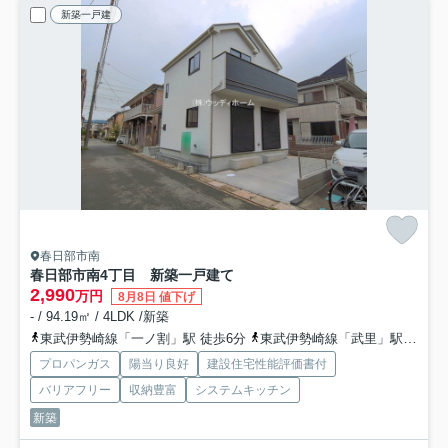
新築一戸建
春日部市南
春日部市南4丁目 新築一戸建て
2,990
万円
8月8日 値下げ
- / 94.19㎡ / 4LDK /新築
東武伊勢崎線「一ノ割」駅 徒歩6分
東武伊勢崎線「武里」駅 徒歩27分
プロパンガス
陽当り良好
建設住宅性能評価書付
バリアフリー
収納豊富
システムキッチン
新築