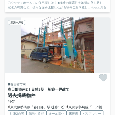
〇ウッディホームでの住宅探しは？ ■構造の耐震性や地盤の良し悪し、
冠水の有無など、様々な面を比較しながら物件ご案内致し...
もっと見る
新築一戸建
春日部市南
春日部市南2丁目第3期 新築一戸建て
過去掲載物件
/予定
東武伊勢崎線「春日部」駅 徒歩13分
東武伊勢崎線「一ノ割」駅 徒歩21分
駐車2台可
陽当り良好
オール電化
床暖房
バリアフリー