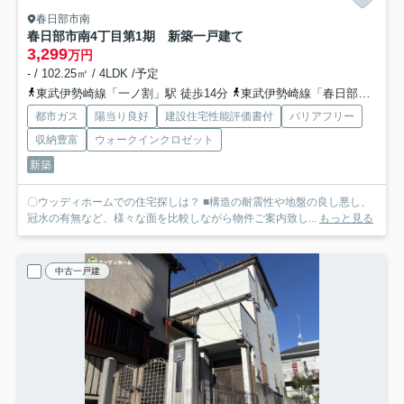
春日部市南
春日部市南4丁目第1期 新築一戸建て
3,299
万円
- / 102.25㎡ / 4LDK /予定
東武伊勢崎線「一ノ割」駅 徒歩14分
東武伊勢崎線「春日部」駅 徒歩21分
都市ガス
陽当り良好
建設住宅性能評価書付
バリアフリー
収納豊富
ウォークインクロゼット
新築
〇ウッディホームでの住宅探しは？ ■構造の耐震性や地盤の良し悪し、
冠水の有無など、様々な面を比較しながら物件ご案内致し...
もっと見る
中古一戸建