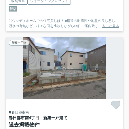
収納豊富
ウォークインクロゼット
新築
〇ウッディホームでの住宅探しは？ ■構造の耐震性や地盤の良し悪し、
冠水の有無など、様々な面を比較しながら物件ご案内致し...
もっと見る
新築一戸建
春日部市南
春日部市南4丁目 新築一戸建て
過去掲載物件