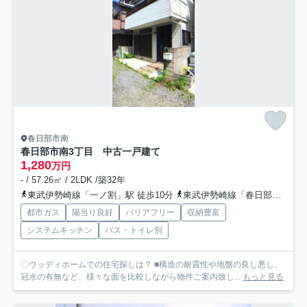
春日部市南
春日部市南3丁目 中古一戸建て
1,280
万円
- / 57.26㎡ / 2LDK /築32年
東武伊勢崎線「一ノ割」駅 徒歩10分
東武伊勢崎線「春日部」駅 徒歩23分
都市ガス
陽当り良好
バリアフリー
収納豊富
システムキッチン
バス・トイレ別
〇ウッディホームでの住宅探しは？ ■構造の耐震性や地盤の良し悪し、
冠水の有無など、様々な面を比較しながら物件ご案内致し...
もっと見る