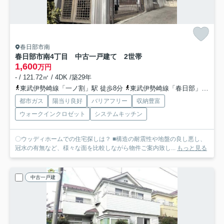
春日部市南
春日部市南4丁目 中古一戸建て 2世帯
1,600
万円
- / 121.72㎡ / 4DK /築29年
東武伊勢崎線「一ノ割」駅 徒歩8分
東武伊勢崎線「春日部」駅 徒歩23分
都市ガス
陽当り良好
バリアフリー
収納豊富
ウォークインクロゼット
システムキッチン
〇ウッディホームでの住宅探しは？ ■構造の耐震性や地盤の良し悪し、
冠水の有無など、様々な面を比較しながら物件ご案内致し...
もっと見る
中古一戸建