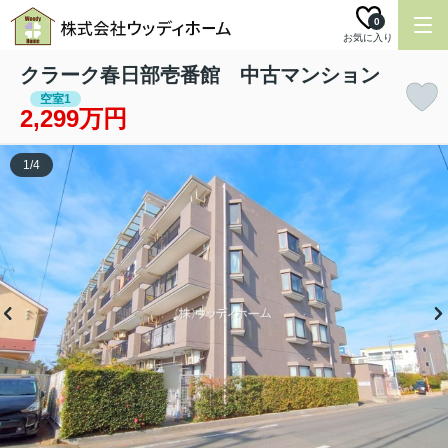
0
お気に入り
クラーク春日部壱番館 中古マンション
空室1
2,299万円
1
/
4