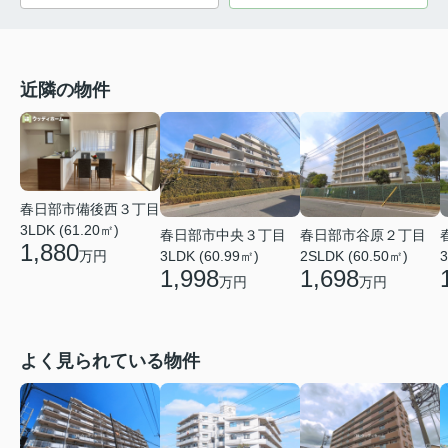
近隣の物件
春日部市備後西３丁目
3LDK (61.20㎡)
春日部市中央３丁目
春日部市谷原２丁目
1,880
万円
3LDK (60.99㎡)
2SLDK (60.50㎡)
3
1,998
1,698
万円
万円
よく見られている物件