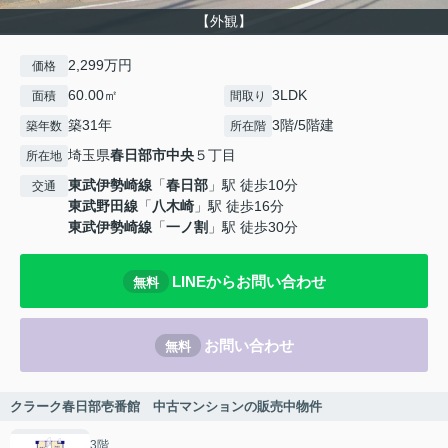
【外観】
2,299万円
価格
60.00㎡
3LDK
面積
間取り
築31年
3階/5階建
築年数
所在階
埼玉県
春日部市
中央
５丁目
所在地
東武伊勢崎線
「
春日部
」駅 徒歩10分
交通
東武野田線
「
八木崎
」駅 徒歩16分
東武伊勢崎線
「
一ノ割
」駅 徒歩30分
LINEからお問い合わせ
無料
お問い合わせ
無料
クラーク春日部壱番館 中古マンションの販売中物件
3階