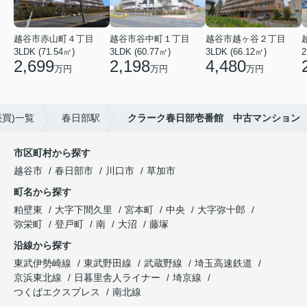
越谷市赤山町４丁目
越谷市谷中町１丁目
越谷市越ヶ谷２丁目
3LDK (71.54㎡)
3LDK (60.77㎡)
3LDK (66.12㎡)
2
2,699
2,198
4,480
万円
万円
万円
買)一覧
春日部駅
クラーク春日部壱番館 中古マンション
市区町村から探す
越谷市
春日部市
川口市
草加市
町名から探す
粕壁東
大字下間久里
宮本町
中央
大字弥十郎
弥栄町
登戸町
南
大沼
藤塚
沿線から探す
東武伊勢崎線
東武野田線
武蔵野線
埼玉高速鉄道
京浜東北線
日暮里舎人ライナー
埼京線
つくばエクスプレス
南北線