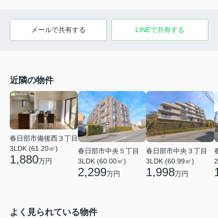
メールで共有する
LINEで共有する
近隣の物件
春日部市備後西３丁目
3LDK (61.20㎡)
春日部市中央５丁目
春日部市中央３丁目
1,880
万円
3LDK (60.00㎡)
3LDK (60.99㎡)
2
2,299
1,998
万円
万円
よく見られている物件