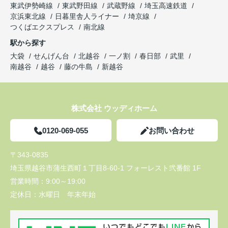
東武伊勢崎線
東武野田線
武蔵野線
埼玉高速鉄道
京浜東北線
日暮里舎人ライナー
埼京線
つくばエクスプレス
南北線
駅から探す
大袋
せんげん台
北越谷
一ノ割
春日部
武里
南越谷
越谷
藤の牛島
新越谷
株式会社 ウッディホーム
0120-069-055
お問い合わせ
〒343-0835
埼玉県越谷市蒲生西町１丁目8-60-1 フォーレスト弐番館 1F
営業時間：
9:00～19:00
定休日：
水曜日 年末年始