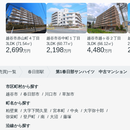
越谷市赤山町４丁目
越谷市谷中町１丁目
越谷市越ヶ谷２丁目
3LDK (71.54㎡)
3LDK (60.77㎡)
3LDK (66.12㎡)
2
2,699
2,198
4,480
万円
万円
万円
売買)一覧
春日部駅
第1春日部サンハイツ 中古マンション
市区町村から探す
越谷市
春日部市
川口市
草加市
町名から探す
粕壁東
大字下間久里
宮本町
中央
大字弥十郎
弥栄町
登戸町
南
大沼
藤塚
沿線から探す