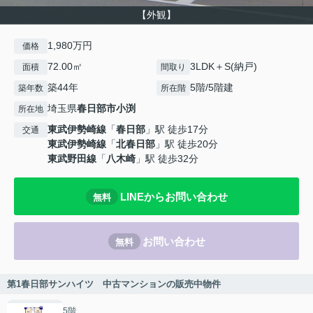
【外観】
1,980万円
価格
72.00㎡
3LDK＋S(納戸)
面積
間取り
築44年
5階/5階建
築年数
所在階
埼玉県
春日部市
小渕
所在地
東武伊勢崎線
「
春日部
」駅 徒歩17分
交通
東武伊勢崎線
「
北春日部
」駅 徒歩20分
東武野田線
「
八木崎
」駅 徒歩32分
LINEからお問い合わせ
無料
お問い合わせ
無料
第1春日部サンハイツ 中古マンションの販売中物件
5階