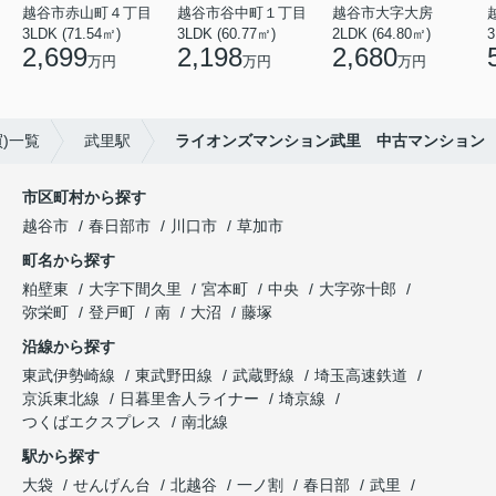
越谷市赤山町４丁目
越谷市谷中町１丁目
越谷市大字大房
3LDK (71.54㎡)
3LDK (60.77㎡)
2LDK (64.80㎡)
3
2,699
2,198
2,680
万円
万円
万円
)一覧
武里駅
ライオンズマンション武里 中古マンション
市区町村から探す
越谷市
春日部市
川口市
草加市
町名から探す
粕壁東
大字下間久里
宮本町
中央
大字弥十郎
弥栄町
登戸町
南
大沼
藤塚
沿線から探す
東武伊勢崎線
東武野田線
武蔵野線
埼玉高速鉄道
京浜東北線
日暮里舎人ライナー
埼京線
つくばエクスプレス
南北線
駅から探す
大袋
せんげん台
北越谷
一ノ割
春日部
武里