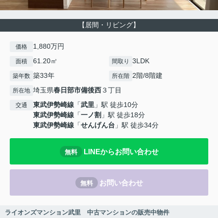
【居間・リビング】
1,880万円
価格
61.20㎡
3LDK
面積
間取り
築33年
2階/8階建
築年数
所在階
埼玉県
春日部市
備後西
３丁目
所在地
東武伊勢崎線
「
武里
」駅 徒歩10分
交通
東武伊勢崎線
「
一ノ割
」駅 徒歩18分
東武伊勢崎線
「
せんげん台
」駅 徒歩34分
LINEからお問い合わせ
無料
お問い合わせ
無料
ライオンズマンション武里 中古マンションの販売中物件