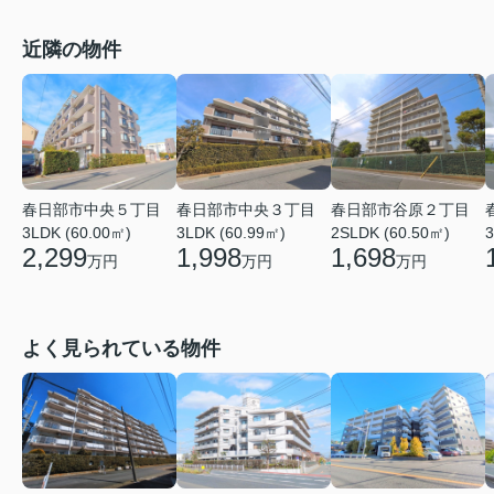
近隣の物件
春日部市中央５丁目
春日部市中央３丁目
春日部市谷原２丁目
3LDK (60.00㎡)
3LDK (60.99㎡)
2SLDK (60.50㎡)
3
2,299
1,998
1,698
万円
万円
万円
よく見られている物件