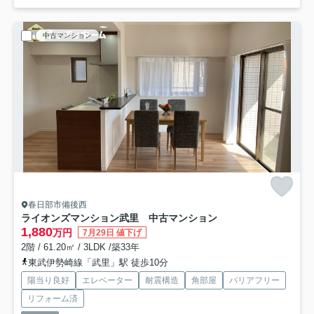
中古マンション
春日部市備後西
ライオンズマンション武里 中古マンション
1,880
万円
7月29日 値下げ
2階 / 61.20㎡ / 3LDK /築33年
東武伊勢崎線「武里」駅 徒歩10分
陽当り良好
エレベーター
耐震構造
角部屋
バリアフリー
リフォーム済