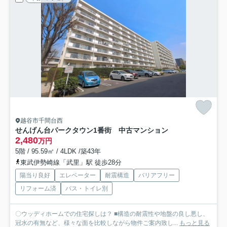
越谷市千間台西
せんげん台パークタウン1番街 中古マンション
2,480
万円
5階 / 95.59㎡ / 4LDK /築43年
東武伊勢崎線「武里」駅 徒歩28分
陽当り良好
エレベーター
耐震構造
バリアフリー
リフォーム済
バス・トイレ別
〇ウッディホームでの住宅探しは？ ■構造の耐震性や地盤の良し悪し、
冠水の有無など、様々な面を比較しながら物件ご案内致し...
もっと見る