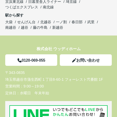
京浜東北線
日暮里舎人ライナー
埼京線
つくばエクスプレス
南北線
駅から探す
大袋
せんげん台
北越谷
一ノ割
春日部
武里
南越谷
越谷
藤の牛島
新越谷
株式会社 ウッディホーム
0120-069-055
お問い合わせ
〒343-0835
埼玉県越谷市蒲生西町１丁目8-60-1 フォーレスト弐番館 1F
営業時間：
9:00～19:00
定休日：
水曜日 年末年始