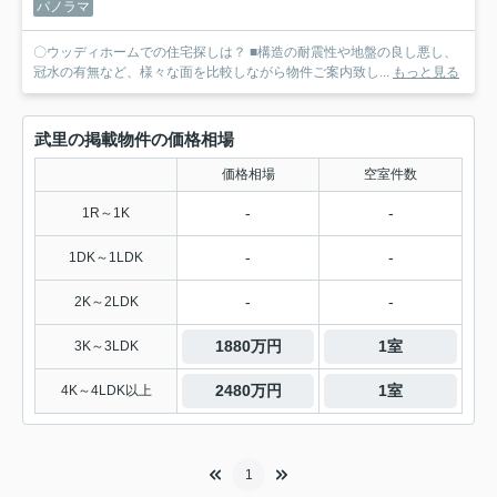
パノラマ
〇ウッディホームでの住宅探しは？ ■構造の耐震性や地盤の良し悪し、
冠水の有無など、様々な面を比較しながら物件ご案内致し...
もっと見る
武里の掲載物件の価格相場
価格相場
空室件数
-
-
1R～1K
-
-
1DK～1LDK
-
-
2K～2LDK
1880万円
1室
3K～3LDK
2480万円
1室
4K～4LDK以上
1