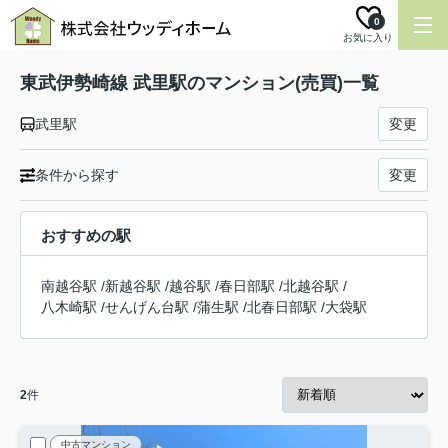
0
お気に入り
東武伊勢崎線 武里駅のマンション(売買)一覧
武里駅
変更
条件から探す
変更
おすすめの駅
南越谷駅
/
新越谷駅
/
越谷駅
/
春日部駅
/
北越谷駅
/
八木崎駅
/
せんげん台駅
/
蒲生駅
/
北春日部駅
/
大袋駅
2
件
中古マンション