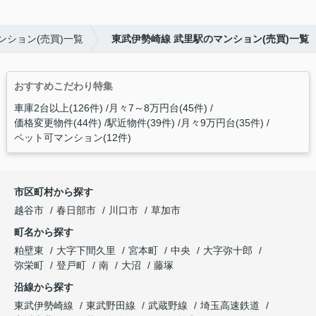
ンション(売買)一覧
東武伊勢崎線 武里駅のマンション(売買)一覧
おすすめこだわり特集
車庫2台以上(126件)
月々7～8万円台(45件)
価格変更物件(44件)
駅近物件(39件)
月々9万円台(35件)
ペット可マンション(12件)
市区町村から探す
越谷市
春日部市
川口市
草加市
町名から探す
粕壁東
大字下間久里
宮本町
中央
大字弥十郎
弥栄町
登戸町
南
大沼
藤塚
沿線から探す
東武伊勢崎線
東武野田線
武蔵野線
埼玉高速鉄道