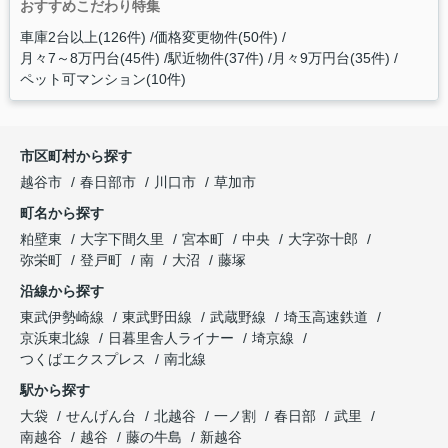
おすすめこだわり特集
車庫2台以上(126件)
価格変更物件(50件)
月々7～8万円台(45件)
駅近物件(37件)
月々9万円台(35件)
ペット可マンション(10件)
市区町村から探す
越谷市
春日部市
川口市
草加市
町名から探す
粕壁東
大字下間久里
宮本町
中央
大字弥十郎
弥栄町
登戸町
南
大沼
藤塚
沿線から探す
東武伊勢崎線
東武野田線
武蔵野線
埼玉高速鉄道
京浜東北線
日暮里舎人ライナー
埼京線
つくばエクスプレス
南北線
駅から探す
大袋
せんげん台
北越谷
一ノ割
春日部
武里
南越谷
越谷
藤の牛島
新越谷