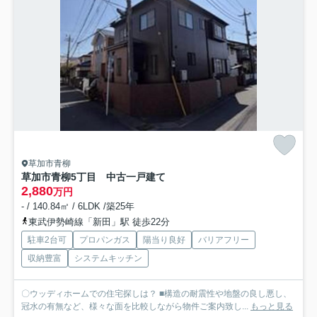
草加市青柳
草加市青柳5丁目 中古一戸建て
2,880
万円
- / 140.84㎡ / 6LDK /築25年
東武伊勢崎線「新田」駅 徒歩22分
駐車2台可
プロパンガス
陽当り良好
バリアフリー
収納豊富
システムキッチン
〇ウッディホームでの住宅探しは？ ■構造の耐震性や地盤の良し悪し、
冠水の有無など、様々な面を比較しながら物件ご案内致し...
もっと見る