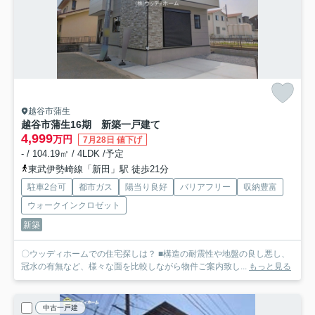
越谷市蒲生
越谷市蒲生16期 新築一戸建て
4,999
万円
7月28日 値下げ
- / 104.19㎡ / 4LDK /予定
東武伊勢崎線「新田」駅 徒歩21分
駐車2台可
都市ガス
陽当り良好
バリアフリー
収納豊富
ウォークインクロゼット
新築
〇ウッディホームでの住宅探しは？ ■構造の耐震性や地盤の良し悪し、
冠水の有無など、様々な面を比較しながら物件ご案内致し...
もっと見る
中古一戸建