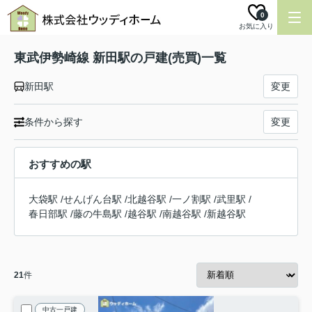
0
お気に入り
東武伊勢崎線 新田駅の戸建(売買)一覧
新田駅
変更
条件から探す
変更
おすすめの駅
大袋駅
/
せんげん台駅
/
北越谷駅
/
一ノ割駅
/
武里駅
/
春日部駅
/
藤の牛島駅
/
越谷駅
/
南越谷駅
/
新越谷駅
21
件
中古一戸建