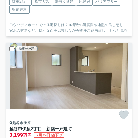
駐車2台可
都市ガス
陽当り良好
床暖房
バリアフリー
収納豊富
〇ウッディホームでの住宅探しは？ ■構造の耐震性や地盤の良し悪し、
冠水の有無など、様々な面を比較しながら物件ご案内致し...
もっと見る
新築一戸建
越谷市伊原
越谷市伊原2丁目 新築一戸建て
3,199
万円
7月29日 値下げ