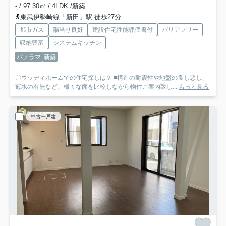
- / 97.30㎡ / 4LDK /新築
東武伊勢崎線「新田」駅 徒歩27分
都市ガス
陽当り良好
建設住宅性能評価書付
バリアフリー
収納豊富
システムキッチン
パノラマ
新築
〇ウッディホームでの住宅探しは？ ■構造の耐震性や地盤の良し悪し、
冠水の有無など、様々な面を比較しながら物件ご案内致し...
もっと見る
中古一戸建