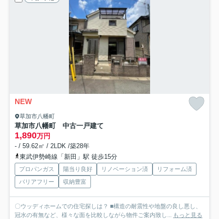
NEW
草加市八幡町
草加市八幡町 中古一戸建て
1,890
万円
- / 59.62㎡ / 2LDK /築28年
東武伊勢崎線「新田」駅 徒歩15分
プロパンガス
陽当り良好
リノベーション済
リフォーム済
バリアフリー
収納豊富
〇ウッディホームでの住宅探しは？ ■構造の耐震性や地盤の良し悪し、
冠水の有無など、様々な面を比較しながら物件ご案内致し...
もっと見る