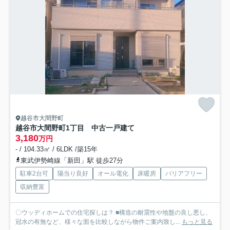
越谷市大間野町
越谷市大間野町1丁目 中古一戸建て
3,180
万円
- / 104.33㎡ / 6LDK /築15年
東武伊勢崎線「新田」駅 徒歩27分
駐車2台可
陽当り良好
オール電化
床暖房
バリアフリー
収納豊富
〇ウッディホームでの住宅探しは？ ■構造の耐震性や地盤の良し悪し、
冠水の有無など、様々な面を比較しながら物件ご案内致し...
もっと見る