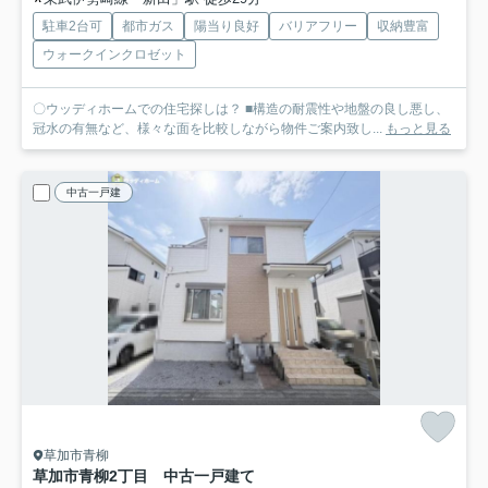
駐車2台可
都市ガス
陽当り良好
バリアフリー
収納豊富
ウォークインクロゼット
〇ウッディホームでの住宅探しは？ ■構造の耐震性や地盤の良し悪し、
冠水の有無など、様々な面を比較しながら物件ご案内致し...
もっと見る
中古一戸建
草加市青柳
草加市青柳2丁目 中古一戸建て