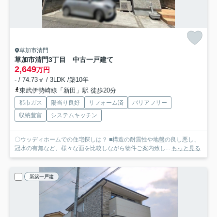
草加市清門
草加市清門3丁目 中古一戸建て
2,649
万円
- / 74.73㎡ / 3LDK /築10年
東武伊勢崎線「新田」駅 徒歩20分
都市ガス
陽当り良好
リフォーム済
バリアフリー
収納豊富
システムキッチン
〇ウッディホームでの住宅探しは？ ■構造の耐震性や地盤の良し悪し、
冠水の有無など、様々な面を比較しながら物件ご案内致し...
もっと見る
新築一戸建