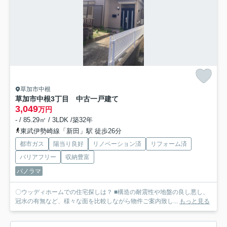
草加市中根
草加市中根3丁目 中古一戸建て
3,049
万円
- / 85.29㎡ / 3LDK /築32年
東武伊勢崎線「新田」駅 徒歩26分
都市ガス
陽当り良好
リノベーション済
リフォーム済
バリアフリー
収納豊富
パノラマ
〇ウッディホームでの住宅探しは？ ■構造の耐震性や地盤の良し悪し、
冠水の有無など、様々な面を比較しながら物件ご案内致し...
もっと見る