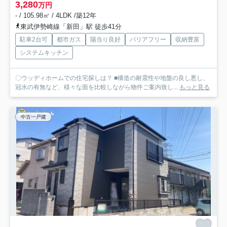
3,280
万円
- / 105.98㎡ / 4LDK /築12年
東武伊勢崎線「新田」駅 徒歩41分
駐車2台可
都市ガス
陽当り良好
バリアフリー
収納豊富
システムキッチン
〇ウッディホームでの住宅探しは？ ■構造の耐震性や地盤の良し悪し、
冠水の有無など、様々な面を比較しながら物件ご案内致し...
もっと見る
中古一戸建