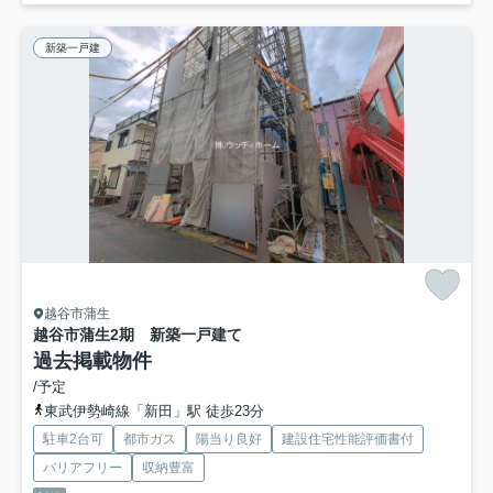
新築一戸建
越谷市蒲生
越谷市蒲生2期 新築一戸建て
過去掲載物件
/予定
東武伊勢崎線「新田」駅 徒歩23分
駐車2台可
都市ガス
陽当り良好
建設住宅性能評価書付
バリアフリー
収納豊富