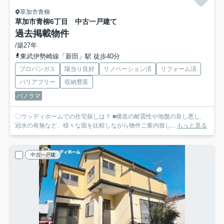
草加市青柳
草加市青柳6丁目 中古一戸建て
過去掲載物件
/築27年
東武伊勢崎線「新田」駅 徒歩40分
プロパンガス
陽当り良好
リノベーション済
リフォーム済
バリアフリー
収納豊富
パノラマ
〇ウッディホームでの住宅探しは？ ■構造の耐震性や地盤の良し悪し、
冠水の有無など、様々な面を比較しながら物件ご案内致し...
もっと見る
中古一戸建