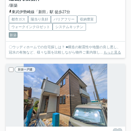
/新築
東武伊勢崎線「新田」駅 徒歩27分
都市ガス
陽当り良好
バリアフリー
収納豊富
ウォークインクロゼット
システムキッチン
新築
〇ウッディホームでの住宅探しは？ ■構造の耐震性や地盤の良し悪し、
冠水の有無など、様々な面を比較しながら物件ご案内致し...
もっと見る
新築一戸建