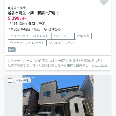
越谷市蒲生
越谷市蒲生17期 新築一戸建て
5,399
万円
- / 114.13㎡ / 4LDK /予定
東武伊勢崎線「新田」駅 徒歩14分
プロパンガス
陽当り良好
バリアフリー
収納豊富
ウォークインクロゼット
システムキッチン
新築
〇ウッディホームでの住宅探しは？ ■構造の耐震性や地盤の良し悪し、
冠水の有無など、様々な面を比較しながら物件ご案内致し...
もっと見る
中古一戸建