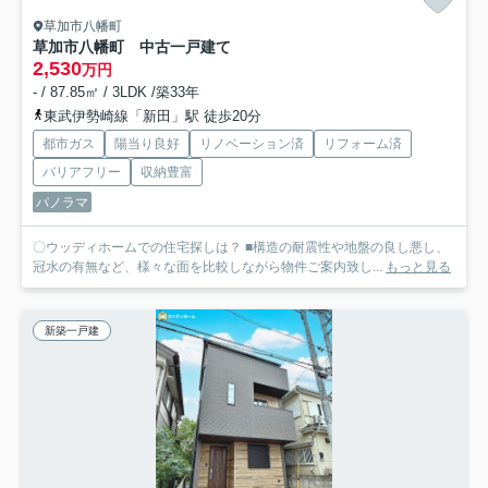
草加市八幡町
草加市八幡町 中古一戸建て
2,530
万円
- / 87.85㎡ / 3LDK /築33年
東武伊勢崎線「新田」駅 徒歩20分
都市ガス
陽当り良好
リノベーション済
リフォーム済
バリアフリー
収納豊富
パノラマ
〇ウッディホームでの住宅探しは？ ■構造の耐震性や地盤の良し悪し、
冠水の有無など、様々な面を比較しながら物件ご案内致し...
もっと見る
新築一戸建