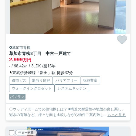
草加市青柳
草加市青柳8丁目 中古一戸建て
2,999
万円
- / 98.42㎡ / 3LDK /築15年
東武伊勢崎線「新田」駅 徒歩32分
都市ガス
陽当り良好
バリアフリー
収納豊富
ウォークインクロゼット
システムキッチン
パノラマ
〇ウッディホームでの住宅探しは？ ■構造の耐震性や地盤の良し悪し、
冠水の有無など、様々な面を比較しながら物件ご案内致し...
もっと見る
中古一戸建