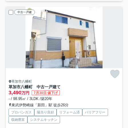
中古一戸建
草加市八幡町
草加市八幡町 中古一戸建て
3,490
万円
7月30日 値下げ
- / 98.95㎡ / 3LDK /築20年
東武伊勢崎線「新田」駅 徒歩26分
プロパンガス
陽当り良好
リフォーム済
バリアフリー
収納豊富
システムキッチン