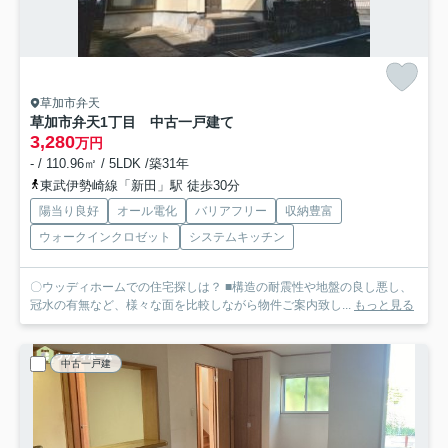
草加市弁天
草加市弁天1丁目 中古一戸建て
3,280
万円
- / 110.96㎡ / 5LDK /築31年
東武伊勢崎線「新田」駅 徒歩30分
陽当り良好
オール電化
バリアフリー
収納豊富
ウォークインクロゼット
システムキッチン
〇ウッディホームでの住宅探しは？ ■構造の耐震性や地盤の良し悪し、
冠水の有無など、様々な面を比較しながら物件ご案内致し...
もっと見る
中古一戸建