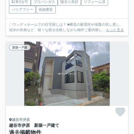
駐車2台可
プロパンガス
陽当り良好
リフォーム済
バリアフリー
収納豊富
〇ウッディホームでの住宅探しは？ ■構造の耐震性や地盤の良し悪し、
冠水の有無など、様々な面を比較しながら物件ご案内致し...
もっと見る
新築一戸建
越谷市伊原
越谷市伊原 新築一戸建て
過去掲載物件