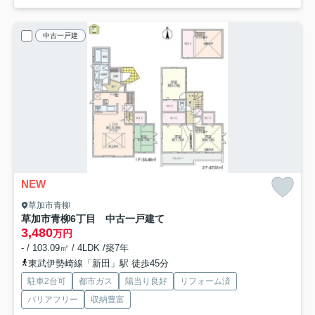
中古一戸建
NEW
草加市青柳
草加市青柳6丁目 中古一戸建て
3,480
万円
- / 103.09㎡ / 4LDK /築7年
東武伊勢崎線「新田」駅 徒歩45分
駐車2台可
都市ガス
陽当り良好
リフォーム済
バリアフリー
収納豊富