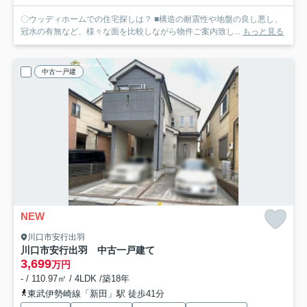
〇ウッディホームでの住宅探しは？ ■構造の耐震性や地盤の良し悪し、
冠水の有無など、様々な面を比較しながら物件ご案内致し...
もっと見る
中古一戸建
NEW
川口市安行出羽
川口市安行出羽 中古一戸建て
3,699
万円
- / 110.97㎡ / 4LDK /築18年
東武伊勢崎線「新田」駅 徒歩41分