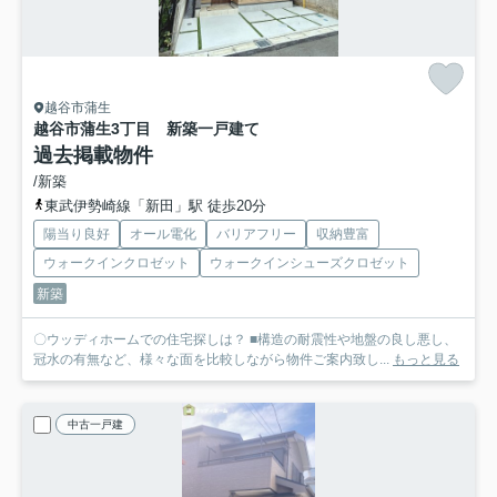
越谷市蒲生
越谷市蒲生3丁目 新築一戸建て
過去掲載物件
/新築
東武伊勢崎線「新田」駅 徒歩20分
陽当り良好
オール電化
バリアフリー
収納豊富
ウォークインクロゼット
ウォークインシューズクロゼット
新築
〇ウッディホームでの住宅探しは？ ■構造の耐震性や地盤の良し悪し、
冠水の有無など、様々な面を比較しながら物件ご案内致し...
もっと見る
中古一戸建