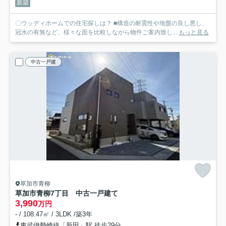
新築
〇ウッディホームでの住宅探しは？ ■構造の耐震性や地盤の良し悪し、
冠水の有無など、様々な面を比較しながら物件ご案内致し...
もっと見る
中古一戸建
草加市青柳
草加市青柳7丁目 中古一戸建て
3,990
万円
- / 108.47㎡ / 3LDK /築3年
東武伊勢崎線「新田」駅 徒歩29分