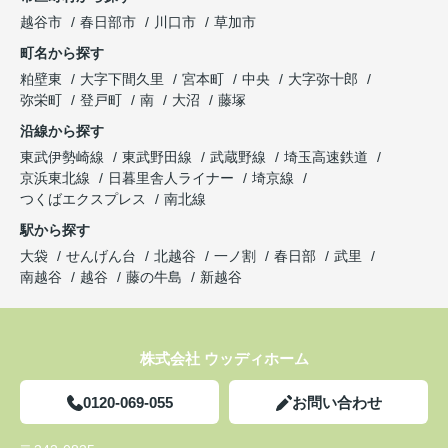
越谷市
春日部市
川口市
草加市
町名から探す
粕壁東
大字下間久里
宮本町
中央
大字弥十郎
弥栄町
登戸町
南
大沼
藤塚
沿線から探す
東武伊勢崎線
東武野田線
武蔵野線
埼玉高速鉄道
京浜東北線
日暮里舎人ライナー
埼京線
つくばエクスプレス
南北線
駅から探す
大袋
せんげん台
北越谷
一ノ割
春日部
武里
南越谷
越谷
藤の牛島
新越谷
株式会社 ウッディホーム
0120-069-055
お問い合わせ