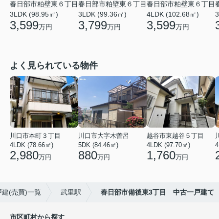
春日部市粕壁東６丁目
春日部市粕壁東６丁目
春日部市粕壁東６丁目
3LDK (98.95㎡)
3LDK (99.36㎡)
4LDK (102.68㎡)
3
3,599
3,799
3,599
万円
万円
万円
よく見られている物件
川口市本町３丁目
川口市大字木曽呂
越谷市東越谷５丁目
4LDK (78.66㎡)
5DK (84.46㎡)
4LDK (97.70㎡)
4
2,980
880
1,760
万円
万円
万円
建(売買)一覧
武里駅
春日部市備後東3丁目 中古一戸建て
市区町村から探す