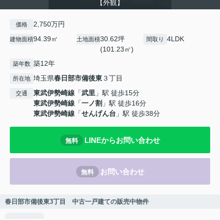
【外観】
2,750万円
価格
94.39㎡
30.62坪
4LDK
建物面積
土地面積
間取り
(101.23㎡)
築12年
築年数
埼玉県
春日部市
備後東
３丁目
所在地
東武伊勢崎線
「
武里
」駅 徒歩15分
交通
東武伊勢崎線
「
一ノ割
」駅 徒歩16分
東武伊勢崎線
「
せんげん台
」駅 徒歩38分
LINEからお問い合わせ
無料
お問い合わせ
無料
春日部市備後東3丁目 中古一戸建ての販売中物件