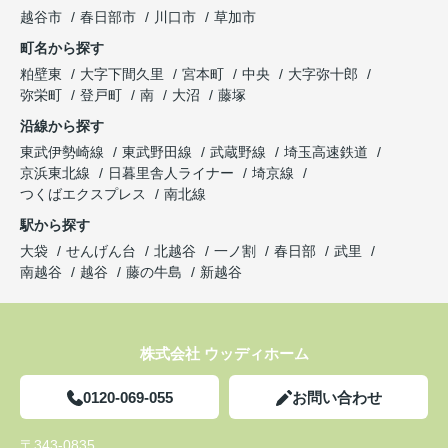
越谷市
春日部市
川口市
草加市
町名から探す
粕壁東
大字下間久里
宮本町
中央
大字弥十郎
弥栄町
登戸町
南
大沼
藤塚
沿線から探す
東武伊勢崎線
東武野田線
武蔵野線
埼玉高速鉄道
京浜東北線
日暮里舎人ライナー
埼京線
つくばエクスプレス
南北線
駅から探す
大袋
せんげん台
北越谷
一ノ割
春日部
武里
南越谷
越谷
藤の牛島
新越谷
株式会社 ウッディホーム
0120-069-055
お問い合わせ
〒343-0835