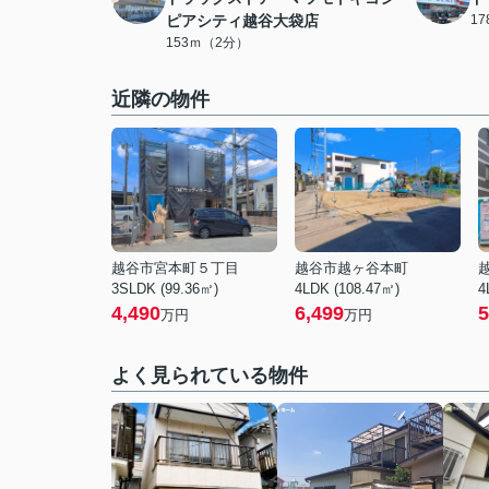
ピアシティ越谷大袋店
1
153ｍ（2分）
近隣の物件
越谷市宮本町５丁目
越谷市越ヶ谷本町
3SLDK (99.36㎡)
4LDK (108.47㎡)
4
4,490
6,499
5
万円
万円
よく見られている物件