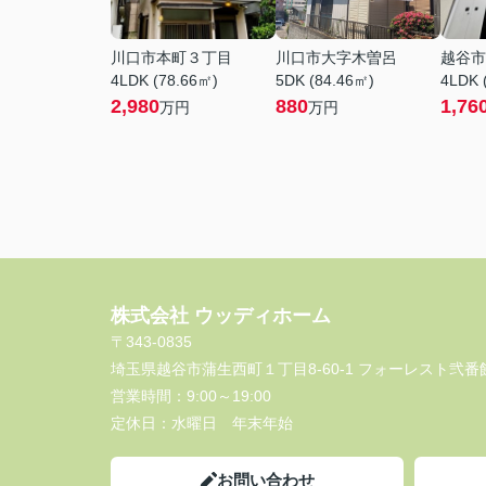
川口市本町３丁目
川口市大字木曽呂
越谷市
4LDK (78.66㎡)
5DK (84.46㎡)
4LDK 
2,980
880
1,76
万円
万円
株式会社 ウッディホーム
〒343-0835
埼玉県越谷市蒲生西町１丁目8-60-1 フォーレスト弐番館
営業時間：
9:00～19:00
定休日：
水曜日 年末年始
お問い合わせ