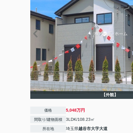
【外観】
5,048万円
価格
3LDK/108.23㎡
間取り/建物面積
埼玉県
越谷市
大字大道
所在地