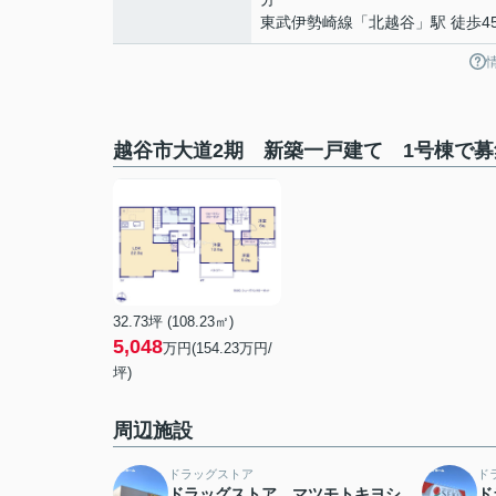
東武伊勢崎線
「
北越谷
」駅 徒歩4
越谷市大道2期 新築一戸建て 1号棟で
32.73坪 (108.23㎡)
5,048
万円(154.23万円/
坪)
周辺施設
ドラッグストア
ド
ドラッグストア マツモトキヨシ
ド