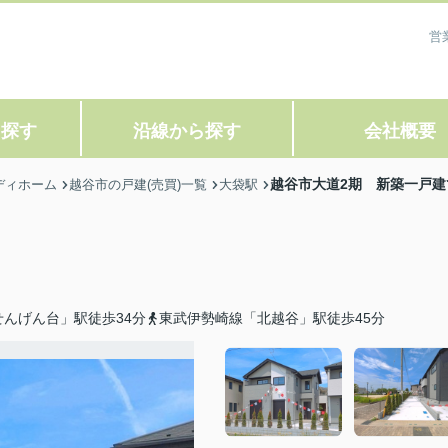
営
ら探す
沿線から探す
会社概要
越谷市大道2期 新築一戸建
ディホーム
越谷市の戸建(売買)一覧
大袋駅
んげん台」駅徒歩34分
東武伊勢崎線「北越谷」駅徒歩45分