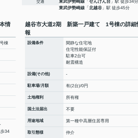
東武伊勢崎線
「
せんげん台
」駅 徒歩34
交通
東武伊勢崎線
「
北越谷
」駅 徒歩45分
本情
越谷市大道2期 新築一戸建て 1号棟の詳細
報
1号棟
設備条件
閑静な住宅地
住宅性能保証付
駐車2台可
耐震構造
設備(その他)
-
駐車場/月額
有(2台)/0円
土地権利
所有権
国土法届出
不要
用途地域
第一種中高層住居専用
分
歩34
取引態様
仲介