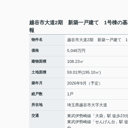
越谷市大道2期 新築一戸建て 1号棟の基
報
物件名
越谷市大道2期 新築一戸建て 
価格
5,048万円
建物面積
108.23㎡
土地面積
59.01坪(195.10㎡)
築年月
2026年9月（予定）
総戸数
1戸
所在地
埼玉県
越谷市
大字大道
交通
東武伊勢崎線
「
大袋
」駅 徒歩23
東武伊勢崎線
「
せんげん台
」駅 徒
分