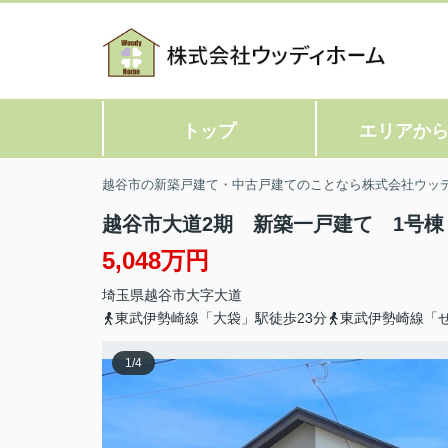
トップ
エリアか
越谷市の新築戸建て・中古戸建てのことなら株式会社ウッ
越谷市大道2期 新築一戸建て 1号棟
5,048万円
埼玉県
越谷市
大字大道
東武伊勢崎線「大袋」駅徒歩23分
東武伊勢崎線「せ
1
/
4