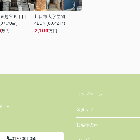
東越谷５丁目
川口市大字差間
(97.70㎡)
4LDK (89.42㎡)
0
2,100
万円
万円
トップページ
 1F
スタッフ
お客様の声
0120-069-055