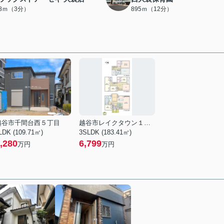
78ｍ（3分）
895ｍ（12分）
越谷市千間台西５丁目
越谷市レイクタウン１丁目
LDK (109.71㎡)
3SLDK (183.41㎡)
,280
6,799
万円
万円