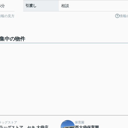
5分
引渡し
相談
情報の見方
情報
募集中の物件
ラッグストア
保育園
ラッグストア セキ 大袋店
西大袋保育園