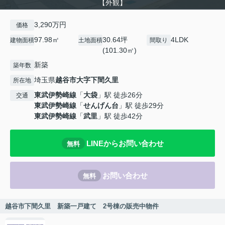
【外観】
3,290万円
価格
97.98㎡
30.64坪
4LDK
建物面積
土地面積
間取り
(101.30㎡)
新築
築年数
埼玉県
越谷市
大字下間久里
所在地
東武伊勢崎線
「
大袋
」駅 徒歩26分
交通
東武伊勢崎線
「
せんげん台
」駅 徒歩29分
東武伊勢崎線
「
武里
」駅 徒歩42分
LINEからお問い合わせ
無料
お問い合わせ
無料
越谷市下間久里 新築一戸建て 2号棟の販売中物件