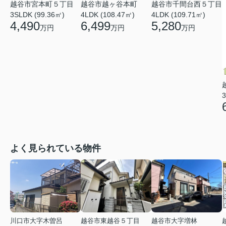
越谷市宮本町５丁目
越谷市越ヶ谷本町
越谷市千間台西５丁目
3SLDK (99.36㎡)
4LDK (108.47㎡)
4LDK (109.71㎡)
4,490
6,499
5,280
万円
万円
万円
3
よく見られている物件
川口市大字木曽呂
越谷市東越谷５丁目
越谷市大字増林