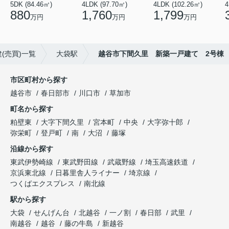
5DK (84.46㎡)
4LDK (97.70㎡)
4LDK (102.26㎡)
4
880
1,760
1,799
万円
万円
万円
(売買)一覧
大袋駅
越谷市下間久里 新築一戸建て 2号棟
市区町村から探す
越谷市
春日部市
川口市
草加市
町名から探す
粕壁東
大字下間久里
宮本町
中央
大字弥十郎
弥栄町
登戸町
南
大沼
藤塚
沿線から探す
東武伊勢崎線
東武野田線
武蔵野線
埼玉高速鉄道
京浜東北線
日暮里舎人ライナー
埼京線
つくばエクスプレス
南北線
駅から探す
大袋
せんげん台
北越谷
一ノ割
春日部
武里
南越谷
越谷
藤の牛島
新越谷