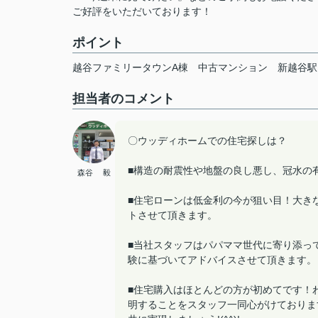
ご好評をいただいております！
ポイント
越谷ファミリータウンA棟
中古マンション
新越谷駅
担当者のコメント
〇ウッディホームでの住宅探しは？
■構造の耐震性や地盤の良し悪し、冠水の
森谷 毅
■住宅ローンは低金利の今が狙い目！大き
トさせて頂きます。
■当社スタッフはパパママ世代に寄り添っ
験に基づいてアドバイスさせて頂きます。
■住宅購入はほとんどの方が初めてです！
明することをスタッフ一同心がけておりま