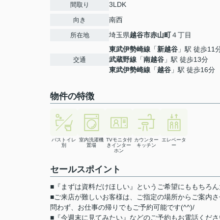
3LDK
間取り
南西
向き
埼玉県
越谷市
赤山町
４丁目
所在地
東武伊勢崎線
「
新越谷
」駅 徒歩11
武蔵野線
「
南越谷
」駅 徒歩13分
交通
東武伊勢崎線
「
越谷
」駅 徒歩16分
物件の特徴
バストイレ
室内洗濯機
TVモニタ付
カウンター
エレベータ
別
置場
きインター
キッチン
ー
ホン
セールスポイント
■『まずは資料だけほしい』というご希望にももちろん
■ご来店が難しいお客様は、ご指定の場所からご案内
問わず、お仕事の帰りでもご予約可能です(^^)/
■『今週末に見てみたい』などのご予約もお電話くだ