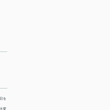
日を
大変