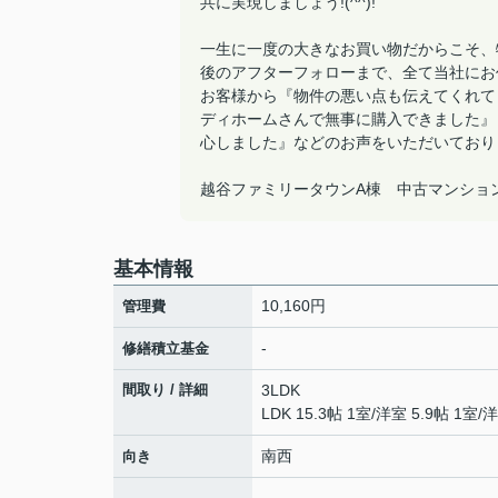
共に実現しましょう!(^^)!
一生に一度の大きなお買い物だからこそ、
後のアフターフォローまで、全て当社にお
お客様から『物件の悪い点も伝えてくれて
ディホームさんで無事に購入できました』
心しました』などのお声をいただいており
越谷ファミリータウンA棟 中古マンショ
基本情報
10,160円
管理費
-
修繕積立基金
間取り / 詳細
3LDK
LDK 15.3帖 1室
/
洋室 5.9帖 1室
/
洋
南西
向き