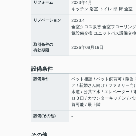
リフォーム
2023年4月
キッチン 浴室 トイレ 壁 床 全室
リノベーション
2023.4
全室クロス張替 全室フローリング
気設備交換 ユニットバス設備交換
取引条件の
2026年08月16日
有効期限
設備条件
設備条件
ペット相談 / ペット飼育可 / 陽当
ア / 新婚さん向け / ファミリー向け
水道 / 公共下水 / エレベーター /
ロ３口 / カウンターキッチン / バ
覧可能 / 最上階
設備(その他)
-
その他