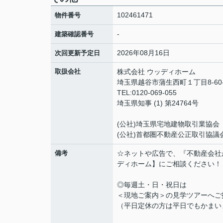
102461471
物件番号
-
建築確認番号
2026年08月16日
次回更新予定日
取扱会社
株式会社 ウッディホーム
埼玉県越谷市蒲生西町１丁目8-60-
TEL:0120-069-055
埼玉県知事 (1) 第24764号
(公社)埼玉県宅地建物取引業協会
(公社)首都圏不動産公正取引協議
備考
☆ネットや広告で、『不動産会社
ディホーム】にご相談ください！
◎毎週土・日・祝日は
＜現地ご案内＞の見学ツアーへご
（平日定休の方は平日でもかまい