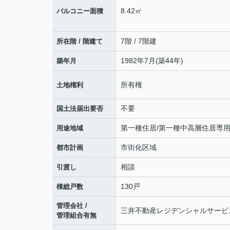
8.42㎡
バルコニー面積
7階 / 7階建
所在階 / 階建て
1982年7月(築44年)
築年月
所有権
土地権利
不要
国土法届出要否
第一種住居/第一種中高層住居専
用途地域
市街化区域
都市計画
相談
引渡し
130戸
棟総戸数
管理会社 /
三井不動産レジデンシャルサービス 
管理組合有無