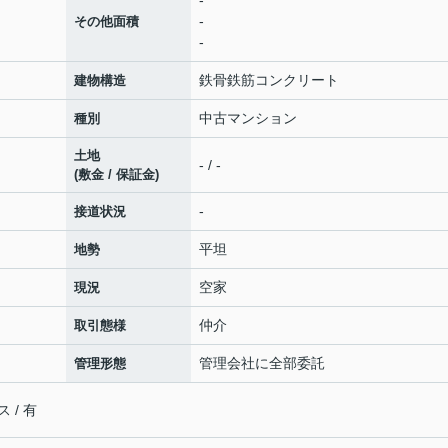
-
-
その他面積
-
鉄骨鉄筋コンクリート
建物構造
中古マンション
種別
土地
- / -
(敷金 / 保証金)
-
接道状況
用
平坦
地勢
空家
現況
仲介
取引態様
管理会社に全部委託
管理形態
/ 有