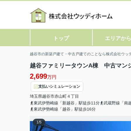
トップ
エリアか
越谷市の新築戸建て・中古戸建てのことなら株式会社ウッ
越谷ファミリータウンA棟 中古マン
2,699
万円
支払いシミュレーション
埼玉県
越谷市
赤山町
４丁目
東武伊勢崎線「新越谷」駅徒歩11分
武蔵野線「南越
東武伊勢崎線「越谷」駅徒歩16分
1
/
5