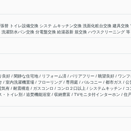
張替 トイレ設備交換 システ ムキッチン交換 洗面化粧台交換 建具交換 
 洗濯防水パン交換 分電盤交換 給湯器新 規交換 ハウスクリーニング 等
り良好 / 閑静な住宅地 / リフォーム済 / バリアフリー / 眺望良好 / ワン
 / 室内洗濯機置場 / フローリング / 専用庭 / バルコニー / 都市ガス / 公
 電気有 / 耐震構造 / ガスコンロ / コンロ２口以上 / システムキッチン / コ
ス・トイレ別 / 追焚機能浴室 / 収納豊富 / TVモニタ付インターホン / 住