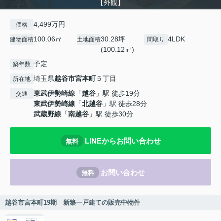
【外観】
4,499万円
価格
100.06㎡
30.28坪
4LDK
建物面積
土地面積
間取り
(100.12㎡)
予定
築年数
埼玉県
越谷市
宮本町
５丁目
所在地
東武伊勢崎線
「
越谷
」駅 徒歩19分
交通
東武伊勢崎線
「
北越谷
」駅 徒歩28分
武蔵野線
「
南越谷
」駅 徒歩30分
LINEからお問い合わせ
無料
お問い合わせ
無料
越谷市宮本町19期 新築一戸建ての販売中物件