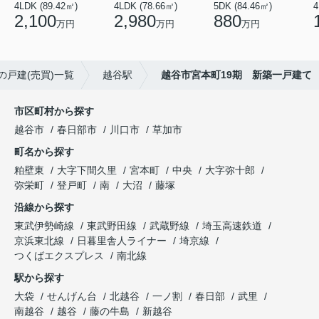
4LDK (89.42㎡)
4LDK (78.66㎡)
5DK (84.46㎡)
4
2,100
2,980
880
万円
万円
万円
の戸建(売買)一覧
越谷駅
越谷市宮本町19期 新築一戸建て
市区町村から探す
越谷市
春日部市
川口市
草加市
町名から探す
粕壁東
大字下間久里
宮本町
中央
大字弥十郎
弥栄町
登戸町
南
大沼
藤塚
沿線から探す
東武伊勢崎線
東武野田線
武蔵野線
埼玉高速鉄道
京浜東北線
日暮里舎人ライナー
埼京線
つくばエクスプレス
南北線
駅から探す
大袋
せんげん台
北越谷
一ノ割
春日部
武里
南越谷
越谷
藤の牛島
新越谷