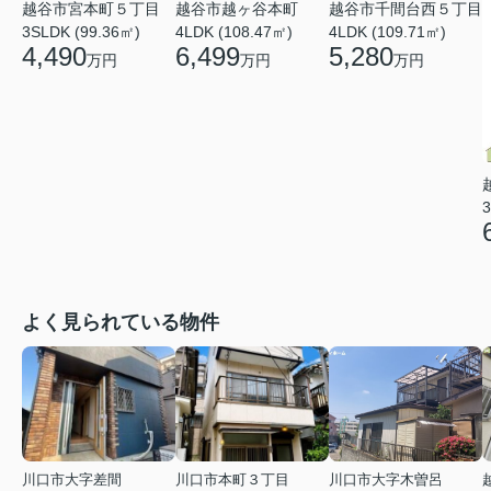
越谷市宮本町５丁目
越谷市越ヶ谷本町
越谷市千間台西５丁目
3SLDK (99.36㎡)
4LDK (108.47㎡)
4LDK (109.71㎡)
4,490
6,499
5,280
万円
万円
万円
3
よく見られている物件
川口市大字差間
川口市本町３丁目
川口市大字木曽呂