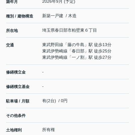
2026年9月 (予定)
築年月
新築一戸建 / 木造
種別 / 建物構造
埼玉県
春日部市
粕壁東
６丁目
所在地
東武野田線
「
藤の牛島
」駅 徒歩13分
交通
東武伊勢崎線
「
春日部
」駅 徒歩25分
東武伊勢崎線
「
一ノ割
」駅 徒歩27分
-
修繕積立金
-
修繕積立基金
有(2台) / 0円
駐車場 / 月額
その他条件
所有権
土地権利