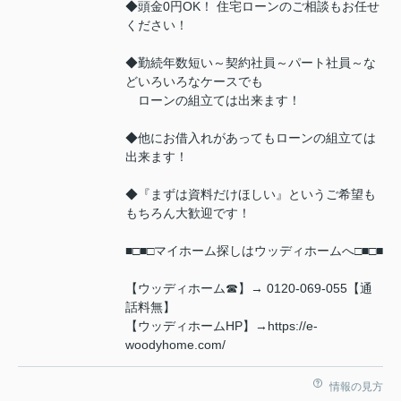
◆頭金0円OK！ 住宅ローンのご相談もお任せ
ください！
◆勤続年数短い～契約社員～パート社員～な
どいろいろなケースでも
ローンの組立ては出来ます！
◆他にお借入れがあってもローンの組立ては
出来ます！
◆『まずは資料だけほしい』というご希望も
もちろん大歓迎です！
■□■□マイホーム探しはウッディホームへ□■□■
【ウッディホーム☎】→ 0120-069-055【通
話料無】
【ウッディホームHP】→https://e-
woodyhome.com/
情報の見方