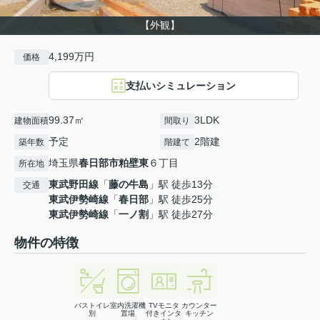
【外観】
4,199万円
価格
支払いシミュレーション
99.37㎡
3LDK
建物面積
間取り
予定
2階建
築年数
階建て
埼玉県
春日部市
粕壁東
６丁目
所在地
東武野田線
「
藤の牛島
」駅 徒歩13分
交通
東武伊勢崎線
「
春日部
」駅 徒歩25分
東武伊勢崎線
「
一ノ割
」駅 徒歩27分
物件の特徴
バストイレ
室内洗濯機
TVモニタ
カウンター
別
置場
付きインタ
キッチン