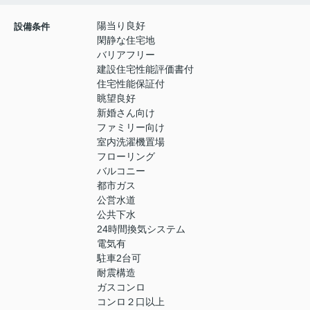
陽当り良好
設備条件
閑静な住宅地
バリアフリー
建設住宅性能評価書付
住宅性能保証付
眺望良好
新婚さん向け
ファミリー向け
室内洗濯機置場
フローリング
バルコニー
都市ガス
公営水道
公共下水
24時間換気システム
電気有
駐車2台可
耐震構造
ガスコンロ
コンロ２口以上