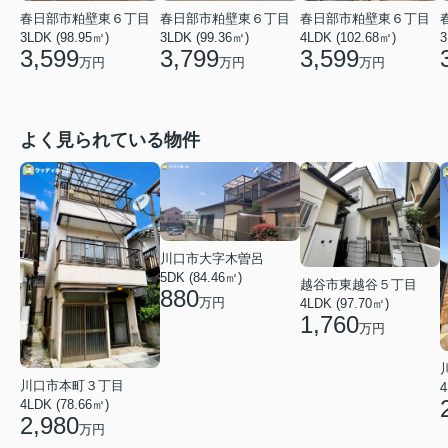
春日部市粕壁東６丁目
春日部市粕壁東６丁目
春日部市粕壁東６丁目
3LDK (98.95㎡)
3LDK (99.36㎡)
4LDK (102.68㎡)
3
3,599
3,799
3,599
万円
万円
万円
よく見られている物件
川口市大字木曽呂
5DK (84.46㎡)
越谷市東越谷５丁目
880
万円
4LDK (97.70㎡)
1,760
万円
川口市本町３丁目
4
4LDK (78.66㎡)
2,980
万円