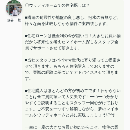
〇ウッディホームでの住宅探しは？
■構造の耐震性や地盤の良し悪し、冠水の有無など、
森谷 毅
様々な面を比較しながら物件ご案内致します。
■住宅ローンは低金利の今が狙い目！大きなお買い物
だから将来性を考えたマイホーム探しをスタッフ全
員でサポートさせて頂きます。
■当社スタッフはパパママ世代に寄り添ってご提案さ
せて頂きます。もちろん住宅購入しておりますの
で、実際の経験に基づいてアドバイスさせて頂きま
す。
■住宅購入はほとんどの方が初めてです！わからない
ことは全て質問頂いて大丈夫です！一つ一つ分かり
やすくご説明することをスタッフ一同心がけており
ます。ご不安を一つずつ解消しながら、夢のマイホ
ームをウッディホームと共に実現しましょう!(^^)!
一生に一度の大きなお買い物だからこそ、物件の案