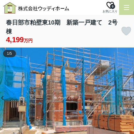
0
お気に入り
春日部市粕壁東10期 新築一戸建て 2号
棟
4,199
万円
1
/
5