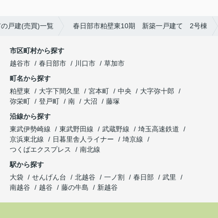
の戸建(売買)一覧
春日部市粕壁東10期 新築一戸建て 2号棟
市区町村から探す
越谷市
春日部市
川口市
草加市
町名から探す
粕壁東
大字下間久里
宮本町
中央
大字弥十郎
弥栄町
登戸町
南
大沼
藤塚
沿線から探す
東武伊勢崎線
東武野田線
武蔵野線
埼玉高速鉄道
京浜東北線
日暮里舎人ライナー
埼京線
つくばエクスプレス
南北線
駅から探す
大袋
せんげん台
北越谷
一ノ割
春日部
武里
南越谷
越谷
藤の牛島
新越谷