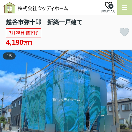
0
お気に入り
越谷市弥十郎 新築一戸建て
7月28日 値下げ
4,190
万円
1
/
5