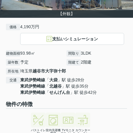
【外観】
4,190万円
価格
支払いシミュレーション
93.98㎡
3LDK
建物面積
間取り
予定
2階建
築年数
階建て
埼玉県
越谷市
大字弥十郎
所在地
東武伊勢崎線
「
大袋
」駅 徒歩28分
交通
東武伊勢崎線
「
北越谷
」駅 徒歩35分
東武伊勢崎線
「
せんげん台
」駅 徒歩42分
物件の特徴
バストイレ
室内洗濯機
TVモニタ
カウンター