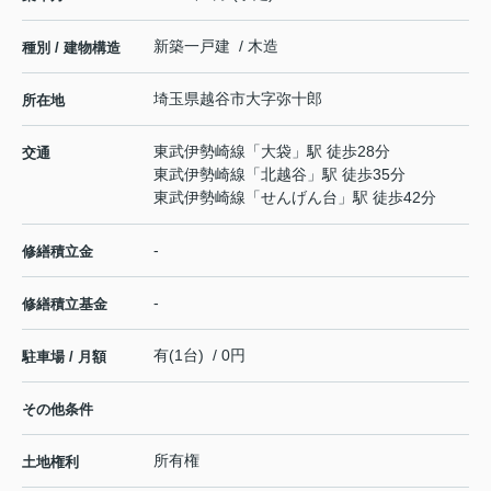
新築一戸建 / 木造
種別 / 建物構造
埼玉県
越谷市
大字弥十郎
所在地
東武伊勢崎線
「
大袋
」駅 徒歩28分
交通
東武伊勢崎線
「
北越谷
」駅 徒歩35分
東武伊勢崎線
「
せんげん台
」駅 徒歩42分
-
修繕積立金
-
修繕積立基金
有(1台) / 0円
駐車場 / 月額
その他条件
所有権
土地権利