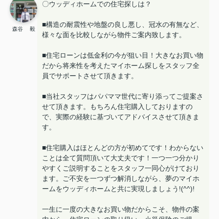
〇ウッディホームでの住宅探しは？
■構造の耐震性や地盤の良し悪し、冠水の有無など、
森谷 毅
様々な面を比較しながら物件ご案内致します。
■住宅ローンは低金利の今が狙い目！大きなお買い物
だから将来性を考えたマイホーム探しをスタッフ全
員でサポートさせて頂きます。
■当社スタッフはパパママ世代に寄り添ってご提案さ
せて頂きます。もちろん住宅購入しておりますの
で、実際の経験に基づいてアドバイスさせて頂きま
す。
■住宅購入はほとんどの方が初めてです！わからない
ことは全て質問頂いて大丈夫です！一つ一つ分かり
やすくご説明することをスタッフ一同心がけており
ます。ご不安を一つずつ解消しながら、夢のマイホ
ームをウッディホームと共に実現しましょう!(^^)!
一生に一度の大きなお買い物だからこそ、物件の案