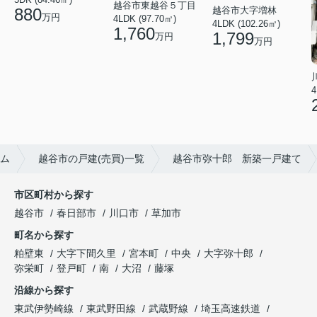
越谷市東越谷５丁目
越谷市大字増林
880
万円
4LDK (97.70㎡)
4LDK (102.26㎡)
1,760
1,799
万円
万円
4
ム
越谷市の戸建(売買)一覧
越谷市弥十郎 新築一戸建て
市区町村から探す
越谷市
春日部市
川口市
草加市
町名から探す
粕壁東
大字下間久里
宮本町
中央
大字弥十郎
弥栄町
登戸町
南
大沼
藤塚
沿線から探す
東武伊勢崎線
東武野田線
武蔵野線
埼玉高速鉄道