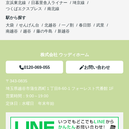
京浜東北線
日暮里舎人ライナー
埼京線
つくばエクスプレス
南北線
駅から探す
大袋
せんげん台
北越谷
一ノ割
春日部
武里
南越谷
越谷
藤の牛島
新越谷
株式会社 ウッディホーム
0120-069-055
お問い合わせ
〒343-0835
埼玉県越谷市蒲生西町１丁目8-60-1 フォーレスト弐番館 1F
営業時間：
9:00～19:00
定休日：
水曜日 年末年始