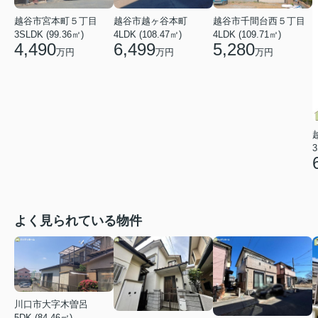
越谷市宮本町５丁目
越谷市越ヶ谷本町
越谷市千間台西５丁目
3SLDK (99.36㎡)
4LDK (108.47㎡)
4LDK (109.71㎡)
4,490
6,499
5,280
万円
万円
万円
3
よく見られている物件
川口市大字木曽呂
5DK (84.46㎡)