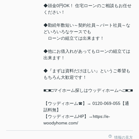
◆頭金0円OK！ 住宅ローンのご相談もお任せ
ください！
◆勤続年数短い～契約社員～パート社員～な
どいろいろなケースでも
ローンの組立ては出来ます！
◆他にお借入れがあってもローンの組立ては
出来ます！
◆『まずは資料だけほしい』というご希望も
もちろん大歓迎です！
■□■□マイホーム探しはウッディホームへ□■□■
【ウッディホーム☎】→ 0120-069-055【通
話料無】
【ウッディホームHP】→https://e-
woodyhome.com/
情報の見方