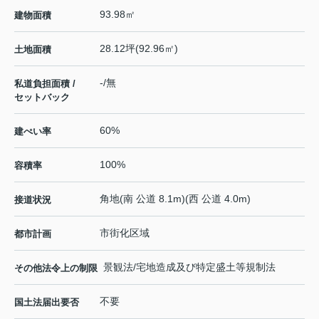
93.98㎡
建物面積
28.12坪(92.96㎡)
土地面積
-/無
私道負担面積 /
セットバック
60%
建ぺい率
100%
容積率
角地(南 公道 8.1m)(西 公道 4.0m)
接道状況
市街化区域
都市計画
景観法/宅地造成及び特定盛土等規制法
その他法令上の制限
不要
国土法届出要否