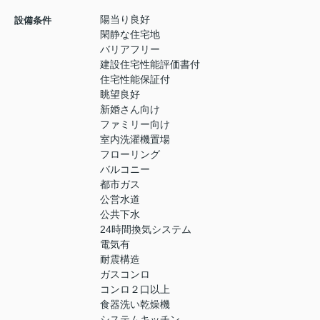
陽当り良好
設備条件
閑静な住宅地
バリアフリー
建設住宅性能評価書付
住宅性能保証付
眺望良好
新婚さん向け
ファミリー向け
室内洗濯機置場
フローリング
バルコニー
都市ガス
公営水道
公共下水
24時間換気システム
電気有
耐震構造
ガスコンロ
コンロ２口以上
食器洗い乾燥機
システムキッチン