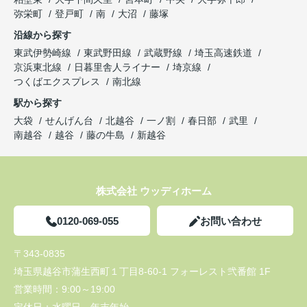
弥栄町
登戸町
南
大沼
藤塚
沿線から探す
東武伊勢崎線
東武野田線
武蔵野線
埼玉高速鉄道
京浜東北線
日暮里舎人ライナー
埼京線
つくばエクスプレス
南北線
駅から探す
大袋
せんげん台
北越谷
一ノ割
春日部
武里
南越谷
越谷
藤の牛島
新越谷
株式会社 ウッディホーム
0120-069-055
お問い合わせ
〒343-0835
埼玉県越谷市蒲生西町１丁目8-60-1 フォーレスト弐番館 1F
営業時間：
9:00～19:00