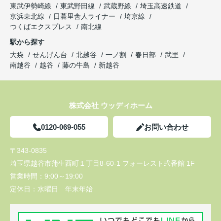
東武伊勢崎線
東武野田線
武蔵野線
埼玉高速鉄道
京浜東北線
日暮里舎人ライナー
埼京線
つくばエクスプレス
南北線
駅から探す
大袋
せんげん台
北越谷
一ノ割
春日部
武里
南越谷
越谷
藤の牛島
新越谷
株式会社 ウッディホーム
0120-069-055
お問い合わせ
〒343-0835
埼玉県越谷市蒲生西町１丁目8-60-1 フォーレスト弐番館 1F
営業時間：
9:00～19:00
定休日：
水曜日 年末年始