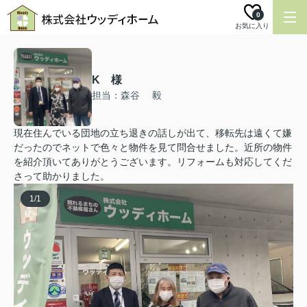
0
お気に入り
K 様
担当：森谷 毅
現在住んでいる団地の立ち退きの話しが出て、移転先は遠くて嫌
だったのでネットで色々と物件を見て問合せました。近所の物件
を紹介頂いてありがとうございます。リフォームも対応してくだ
さって助かりました。
1
/
1