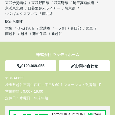
東武伊勢崎線
東武野田線
武蔵野線
埼玉高速鉄道
京浜東北線
日暮里舎人ライナー
埼京線
つくばエクスプレス
南北線
駅から探す
大袋
せんげん台
北越谷
一ノ割
春日部
武里
南越谷
越谷
藤の牛島
新越谷
株式会社 ウッディホーム
0120-069-055
お問い合わせ
〒343-0835
埼玉県越谷市蒲生西町１丁目8-60-1 フォーレスト弐番館 1F
営業時間：
9:00～19:00
定休日：
水曜日 年末年始