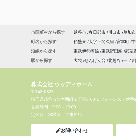
市区町村から探す
越谷市
春日部市
川口市
草加市
町名から探す
粕壁東
大字下間久里
宮本町
沿線から探す
東武伊勢崎線
東武野田線
武蔵
駅から探す
大袋
せんげん台
北越谷
一ノ割
株式会社 ウッディホーム
〒343-0835
埼玉県越谷市蒲生西町１丁目8-60-1 フォーレスト弐番館
営業時間：
9:00～19:00
定休日：
水曜日 年末年始
お問い合わせ