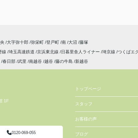
中央
大字弥十郎
弥栄町
登戸町
南
大沼
藤塚
野線
埼玉高速鉄道
京浜東北線
日暮里舎人ライナー
埼京線
つくばエ
春日部
武里
南越谷
越谷
藤の牛島
新越谷
トップページ
 1F
スタッフ
お客様の声
0120-069-055
ブログ