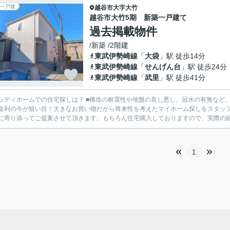
一戸建
越谷市
大字大竹
越谷市大竹5期 新築一戸建て
過去掲載物件
/新築 /2階建
東武伊勢崎線
「
大袋
」駅 徒歩14分
東武伊勢崎線
「
せんげん台
」駅 徒歩24分
東武伊勢崎線
「
武里
」駅 徒歩41分
の住宅探しは？ ■構造の耐震性や地盤の良し悪し、冠水の有無など、様々な面を比較しながら物件ご案内致します。 ■住宅ローン
金利の今が狙い目！大きなお買い物だから将来性を考えたマイホーム探しをスタッフ全員でサポートさ
に寄り添ってご提案させて頂きます。もちろん住宅購入しておりますので、実際の経験
1