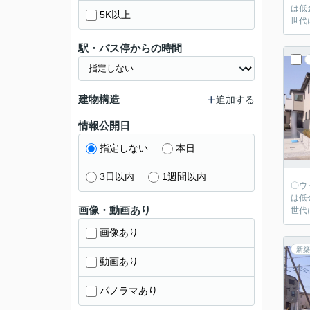
は低
5K以上
世代
駅・バス停からの時間
建物構造
追加する
情報公開日
指定しない
本日
3日以内
1週間以内
〇ウッディホームで
は低
画像・動画あり
世代
画像あり
新築
動画あり
パノラマあり