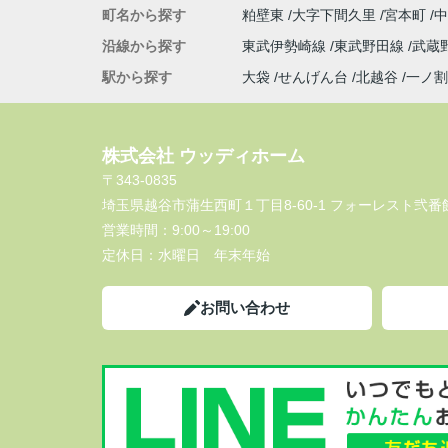
町名から探す
粕壁東
大字下間久里
宮本町
沿線から探す
東武伊勢崎線
東武野田線
武蔵
駅から探す
大袋
せんげん台
北越谷
一ノ割
株式会社 ウッディホーム
〒343-0835
埼玉県越谷市蒲生西町１丁目8-60-1 フォーレスト弐番館
営業時間：
9:00～19:00
定休日：
水曜日 年末年始
お問い合わせ