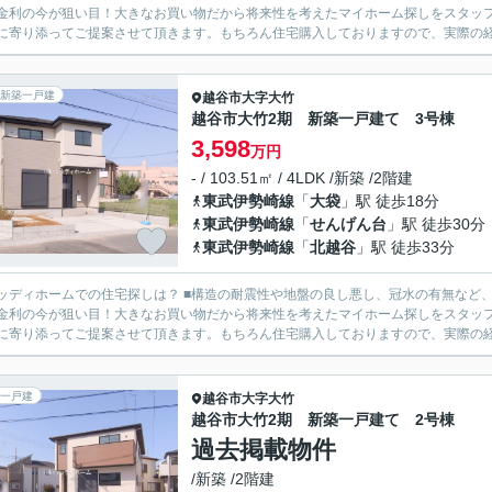
金利の今が狙い目！大きなお買い物だから将来性を考えたマイホーム探しをスタッフ全員でサポートさ
に寄り添ってご提案させて頂きます。もちろん住宅購入しておりますので、実際の経験
新築一戸建
越谷市
大字大竹
越谷市大竹2期 新築一戸建て 3号棟
3,598
万円
- / 103.51㎡ / 4LDK /新築 /2階建
東武伊勢崎線
「
大袋
」駅 徒歩18分
東武伊勢崎線
「
せんげん台
」駅 徒歩30分
東武伊勢崎線
「
北越谷
」駅 徒歩33分
の住宅探しは？ ■構造の耐震性や地盤の良し悪し、冠水の有無など、様々な面を比較しながら物件ご案内致します。 ■住宅ローン
金利の今が狙い目！大きなお買い物だから将来性を考えたマイホーム探しをスタッフ全員でサポートさ
に寄り添ってご提案させて頂きます。もちろん住宅購入しておりますので、実際の経験
一戸建
越谷市
大字大竹
越谷市大竹2期 新築一戸建て 2号棟
過去掲載物件
/新築 /2階建