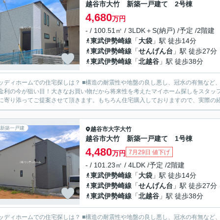
越谷市大竹 新築一戸建て 2号棟
4,680
万円
- / 100.51㎡ / 3LDK＋S(納戸) /予定 /2階建
東武伊勢崎線
「
大袋
」駅 徒歩14分
東武伊勢崎線
「
せんげん台
」駅 徒歩27分
東武伊勢崎線
「
北越谷
」駅 徒歩38分
の住宅探しは？ ■構造の耐震性や地盤の良し悪し、冠水の有無など、様々な面を比較しながら物件ご案内致します。 ■住宅ローン
金利の今が狙い目！大きなお買い物だから将来性を考えたマイホーム探しをスタッフ全員でサポートさ
に寄り添ってご提案させて頂きます。もちろん住宅購入しておりますので、実際の経験
新築一戸建
越谷市
大字大竹
越谷市大竹 新築一戸建て 1号棟
4,480
7月29日 値下げ
万円
- / 101.23㎡ / 4LDK /予定 /2階建
東武伊勢崎線
「
大袋
」駅 徒歩14分
東武伊勢崎線
「
せんげん台
」駅 徒歩27分
東武伊勢崎線
「
北越谷
」駅 徒歩38分
の住宅探しは？ ■構造の耐震性や地盤の良し悪し、冠水の有無など、様々な面を比較しながら物件ご案内致します。 ■住宅ローン