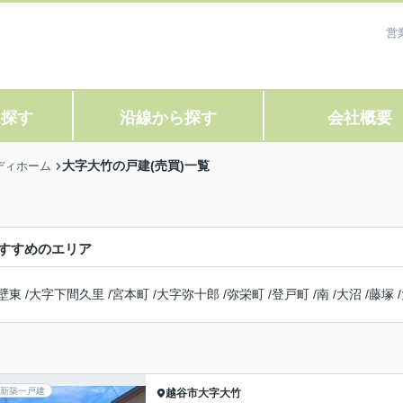
営
ら探す
沿線から探す
会社概要
大字大竹の戸建(売買)一覧
ディホーム
すすめのエリア
壁東
/
大字下間久里
/
宮本町
/
大字弥十郎
/
弥栄町
/
登戸町
/
南
/
大沼
/
藤塚
/
新築一戸建
越谷市
大字大竹