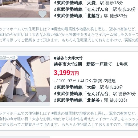
東武伊勢崎線
「
大袋
」駅 徒歩18分
東武伊勢崎線
「
せんげん台
」駅 徒歩30分
東武伊勢崎線
「
北越谷
」駅 徒歩33分
の住宅探しは？ ■構造の耐震性や地盤の良し悪し、冠水の有無など、様々な面を比較しながら物件ご案内致します。 ■住宅ローン
金利の今が狙い目！大きなお買い物だから将来性を考えたマイホーム探しをスタッフ全員でサポートさ
に寄り添ってご提案させて頂きます。もちろん住宅購入しておりますので、実際の経験
新築一戸建
越谷市
大字大竹
越谷市大竹2期 新築一戸建て 1号棟
3,199
万円
- / 101.97㎡ / 4LDK /新築 /2階建
東武伊勢崎線
「
大袋
」駅 徒歩18分
東武伊勢崎線
「
せんげん台
」駅 徒歩30分
東武伊勢崎線
「
北越谷
」駅 徒歩33分
の住宅探しは？ ■構造の耐震性や地盤の良し悪し、冠水の有無など、様々な面を比較しながら物件ご案内致します。 ■住宅ローン
金利の今が狙い目！大きなお買い物だから将来性を考えたマイホーム探しをスタッフ全員でサポートさ
に寄り添ってご提案させて頂きます。もちろん住宅購入しておりますので、実際の経験