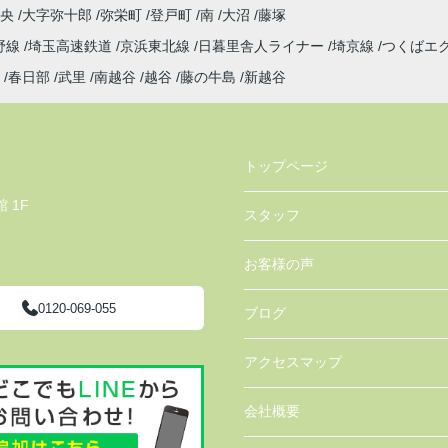
中央
大字弥十郎
弥栄町
登戸町
南
大沼
藤塚
野線
埼玉高速鉄道
京浜東北線
日暮里舎人ライナー
埼京線
つくばエ
春日部
武里
南越谷
越谷
藤の牛島
新越谷
トップページ
 1F
スタッフ
お客様の声
0120-069-055
ブログ
アクセスマップ
会社概要