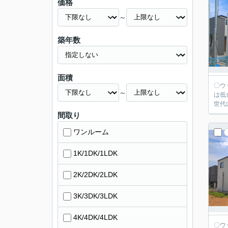
価格
～
築年数
面積
〇ウッディホームで
～
は低
世代
間取り
ワンルーム
1K/1DK/1LDK
2K/2DK/2LDK
3K/3DK/3LDK
4K/4DK/4LDK
〇ウッディホームで