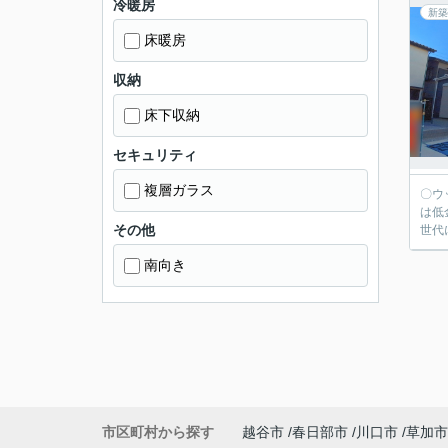
冷暖房
新築
床暖房
収納
床下収納
セキュリティ
複層ガラス
〇ウッディホームで
は低
その他
世代
南向き
市区町村から探す
越谷市
春日部市
川口市
草加市