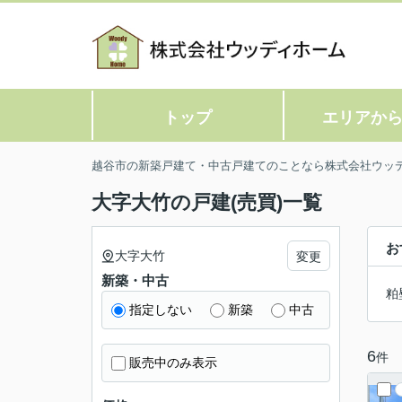
トップ
エリアか
越谷市の新築戸建て・中古戸建てのことなら株式会社ウッ
大字大竹の戸建(売買)一覧
お
大字大竹
変更
新築・中古
粕
指定しない
新築
中古
6
件
販売中のみ表示