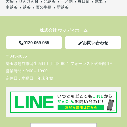
大袋
せんげん台
北越谷
一ノ割
春日部
武里
南越谷
越谷
藤の牛島
新越谷
株式会社 ウッディホーム
0120-069-055
お問い合わせ
〒343-0835
埼玉県越谷市蒲生西町１丁目8-60-1 フォーレスト弐番館 1F
営業時間：
9:00～19:00
定休日：
水曜日 年末年始