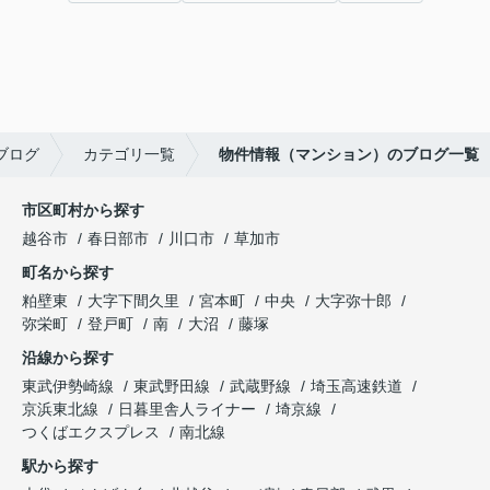
ブログ
カテゴリ一覧
物件情報（マンション）のブログ一覧
市区町村から探す
越谷市
春日部市
川口市
草加市
町名から探す
粕壁東
大字下間久里
宮本町
中央
大字弥十郎
弥栄町
登戸町
南
大沼
藤塚
沿線から探す
東武伊勢崎線
東武野田線
武蔵野線
埼玉高速鉄道
京浜東北線
日暮里舎人ライナー
埼京線
つくばエクスプレス
南北線
駅から探す