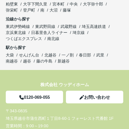
粕壁東
大字下間久里
宮本町
中央
大字弥十郎
弥栄町
登戸町
南
大沼
藤塚
沿線から探す
東武伊勢崎線
東武野田線
武蔵野線
埼玉高速鉄道
京浜東北線
日暮里舎人ライナー
埼京線
つくばエクスプレス
南北線
駅から探す
大袋
せんげん台
北越谷
一ノ割
春日部
武里
南越谷
越谷
藤の牛島
新越谷
株式会社 ウッディホーム
0120-069-055
お問い合わせ
〒343-0835
埼玉県越谷市蒲生西町１丁目8-60-1 フォーレスト弐番館 1F
営業時間：
9:00～19:00