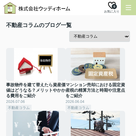
0
お気に入り
不動産コラムのブログ一覧
事故物件を建て替えたら資産価
マンション売却における固定資
値はどうなる？メリットやかか
産税の精算方法と時期や注意点
る費用をご紹介
をご紹介
2026.07.06
2026.06.04
不動産コラム
不動産コラム