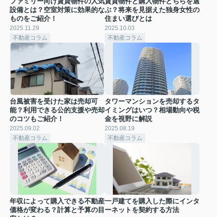
ファミリー向け賃貸物件の人気
賃貸物件と購入物件どちらを選
設備とは？空室対策に効果的な
ぶ？将来を見据えた独身女性の
ものをご紹介！
住まい選びとは
2025.11.29
2025.10.03
不動産コラム
不動産コラム
台風被害を受けた家は売却可
タワーマンションを売却するタ
能？利用できる公的支援や売却
イミングはいつ？相場動向や税
のコツもご紹介！
金を視野に解説
2025.09.02
2025.08.19
不動産コラム
不動産コラム
年収によって購入できる不動産
一戸建てを購入した際にインタ
価格が変わる？計算と予算の目
ーネットを契約する方法