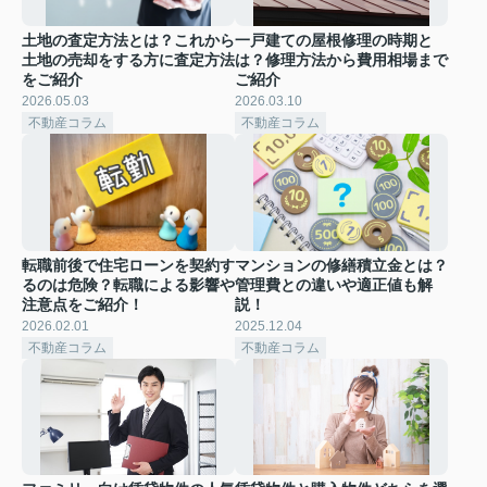
土地の査定方法とは？これから
一戸建ての屋根修理の時期と
土地の売却をする方に査定方法
は？修理方法から費用相場まで
をご紹介
ご紹介
2026.05.03
2026.03.10
不動産コラム
不動産コラム
転職前後で住宅ローンを契約す
マンションの修繕積立金とは？
るのは危険？転職による影響や
管理費との違いや適正値も解
注意点をご紹介！
説！
2026.02.01
2025.12.04
不動産コラム
不動産コラム