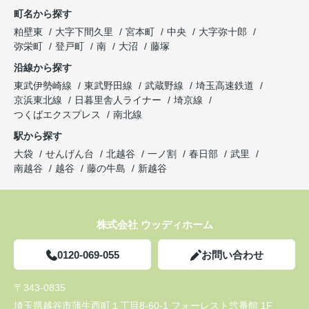
町名から探す
粕壁東
大字下間久里
宮本町
中央
大字弥十郎
弥栄町
登戸町
南
大沼
藤塚
沿線から探す
東武伊勢崎線
東武野田線
武蔵野線
埼玉高速鉄道
京浜東北線
日暮里舎人ライナー
埼京線
つくばエクスプレス
南北線
駅から探す
大袋
せんげん台
北越谷
一ノ割
春日部
武里
南越谷
越谷
藤の牛島
新越谷
株式会社 ウッディホーム
0120-069-055
お問い合わせ
〒343-0835
埼玉県越谷市蒲生西町１丁目8-60-1 フォーレスト弐番館 1F