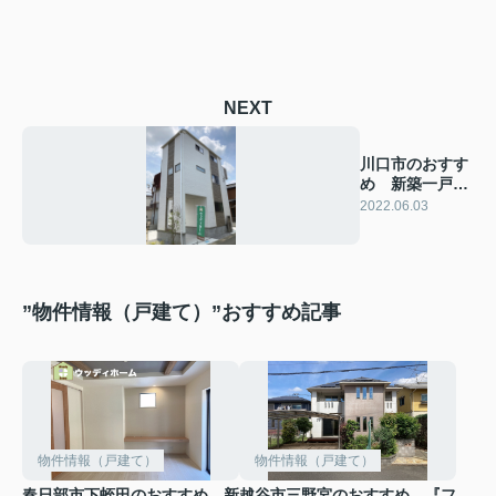
NEXT
川口市のおすす
め 新築一戸建
て 情報
2022.06.03
”物件情報（戸建て）”おすすめ記事
物件情報（戸建て）
物件情報（戸建て）
春日部市下蛭田のおすすめ 新
越谷市三野宮のおすすめ 『フ