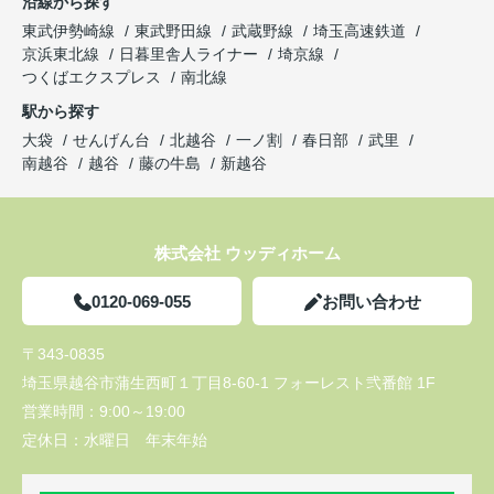
沿線から探す
東武伊勢崎線
東武野田線
武蔵野線
埼玉高速鉄道
京浜東北線
日暮里舎人ライナー
埼京線
つくばエクスプレス
南北線
駅から探す
大袋
せんげん台
北越谷
一ノ割
春日部
武里
南越谷
越谷
藤の牛島
新越谷
株式会社 ウッディホーム
0120-069-055
お問い合わせ
〒343-0835
埼玉県越谷市蒲生西町１丁目8-60-1 フォーレスト弐番館 1F
営業時間：
9:00～19:00
定休日：
水曜日 年末年始