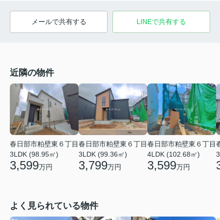
メールで共有する
LINEで共有する
近隣の物件
春日部市粕壁東６丁目
春日部市粕壁東６丁目
春日部市粕壁東６丁目
3LDK (98.95㎡)
3LDK (99.36㎡)
4LDK (102.68㎡)
3
3,599
3,799
3,599
万円
万円
万円
よく見られている物件