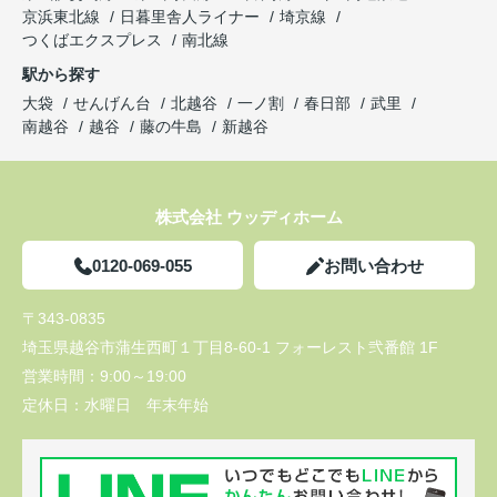
京浜東北線
日暮里舎人ライナー
埼京線
つくばエクスプレス
南北線
駅から探す
大袋
せんげん台
北越谷
一ノ割
春日部
武里
南越谷
越谷
藤の牛島
新越谷
株式会社 ウッディホーム
0120-069-055
お問い合わせ
〒343-0835
埼玉県越谷市蒲生西町１丁目8-60-1 フォーレスト弐番館 1F
営業時間：
9:00～19:00
定休日：
水曜日 年末年始