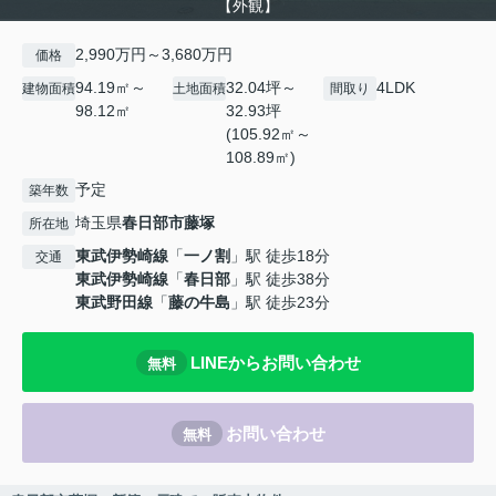
【外観】
2,990万円～3,680万円
価格
94.19㎡～
32.04坪～
4LDK
建物面積
土地面積
間取り
98.12㎡
32.93坪
(105.92㎡～
108.89㎡)
予定
築年数
埼玉県
春日部市
藤塚
所在地
東武伊勢崎線
「
一ノ割
」駅 徒歩18分
交通
東武伊勢崎線
「
春日部
」駅 徒歩38分
東武野田線
「
藤の牛島
」駅 徒歩23分
LINEからお問い合わせ
無料
お問い合わせ
無料