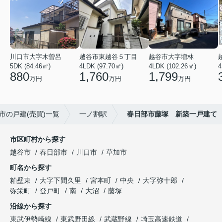
川口市大字木曽呂
越谷市東越谷５丁目
越谷市大字増林
5DK (84.46㎡)
4LDK (97.70㎡)
4LDK (102.26㎡)
4
880
1,760
1,799
万円
万円
万円
市の戸建(売買)一覧
一ノ割駅
春日部市藤塚 新築一戸建て
市区町村から探す
越谷市
春日部市
川口市
草加市
町名から探す
粕壁東
大字下間久里
宮本町
中央
大字弥十郎
弥栄町
登戸町
南
大沼
藤塚
沿線から探す
東武伊勢崎線
東武野田線
武蔵野線
埼玉高速鉄道