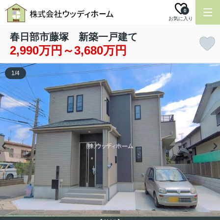
0
お気に入り
春日部市藤塚 新築一戸建て
2,990万円～3,680万円
1
/
4