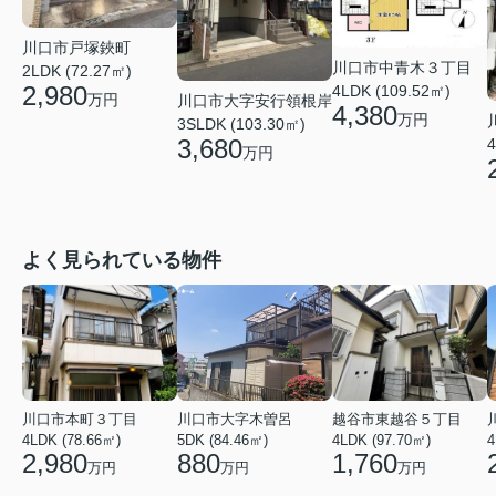
川口市戸塚鋏町
川口市中青木３丁目
2LDK (72.27㎡)
2,980
4LDK (109.52㎡)
万円
川口市大字安行領根岸
4,380
万円
3SLDK (103.30㎡)
3,680
4
万円
よく見られている物件
川口市本町３丁目
川口市大字木曽呂
越谷市東越谷５丁目
4LDK (78.66㎡)
5DK (84.46㎡)
4LDK (97.70㎡)
4
2,980
880
1,760
万円
万円
万円