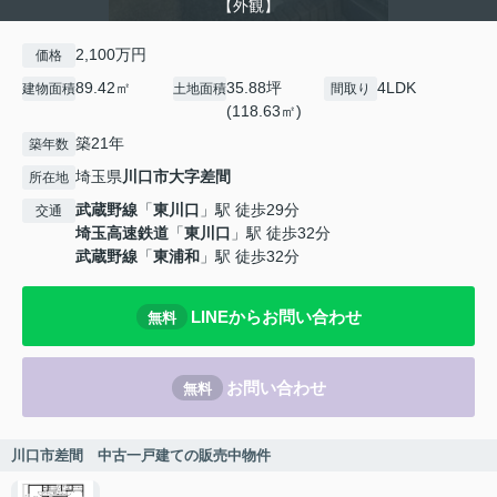
【外観】
2,100万円
価格
89.42㎡
35.88坪
4LDK
建物面積
土地面積
間取り
(118.63㎡)
築21年
築年数
埼玉県
川口市
大字差間
所在地
武蔵野線
「
東川口
」駅 徒歩29分
交通
埼玉高速鉄道
「
東川口
」駅 徒歩32分
武蔵野線
「
東浦和
」駅 徒歩32分
LINEからお問い合わせ
無料
お問い合わせ
無料
川口市差間 中古一戸建ての販売中物件