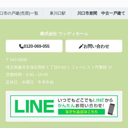
口市の戸建(売買)一覧
東川口駅
川口市差間 中古一戸建て
株式会社 ウッディホーム
0120-069-055
お問い合わせ
〒343-0835
埼玉県越谷市蒲生西町１丁目8-60-1 フォーレスト弐番館 1F
営業時間：
9:00～19:00
定休日：
水曜日 年末年始