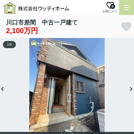
0
お気に入り
川口市差間 中古一戸建て
2,100万円
1
/
6