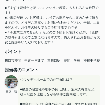
■『まずは資料だけほしい』というご希望にももちろん大歓迎で
す！
■ご来店が難しいお客様は、ご指定の場所からご案内させて頂き
ますので、どうぞご遠慮なくお問い合わせください。平日、土日
を問わず、お仕事の帰りでもご予約可能です(^^)/
■『今週末に見てみたい』などのご予約もお電話ください！近隣
の物件もまとめてご覧になれますので、購入されたお客様から大
変ご好評をいただいております！
ポイント
川口市差間
中古一戸建て
東川口駅
差間小学校
神根中学校
担当者のコメント
〇ウッディホームでの住宅探しは？
■構造の耐震性や地盤の良し悪し、冠水の有無など、
森谷 毅
様々な面を比較しながら物件ご案内致します。
■住宅ローンは低金利の今が狙い目！大きなお買い物