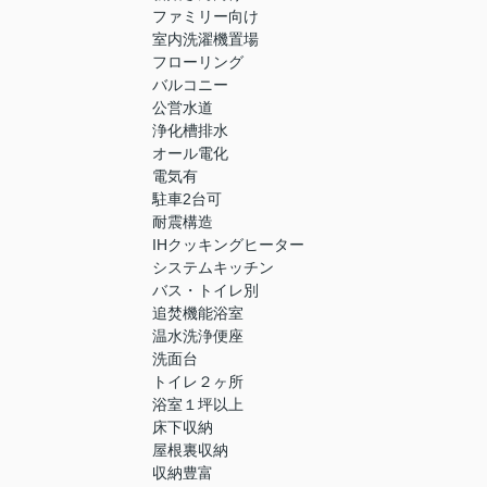
ファミリー向け
室内洗濯機置場
フローリング
バルコニー
公営水道
浄化槽排水
オール電化
電気有
駐車2台可
耐震構造
IHクッキングヒーター
システムキッチン
バス・トイレ別
追焚機能浴室
温水洗浄便座
洗面台
トイレ２ヶ所
浴室１坪以上
床下収納
屋根裏収納
収納豊富