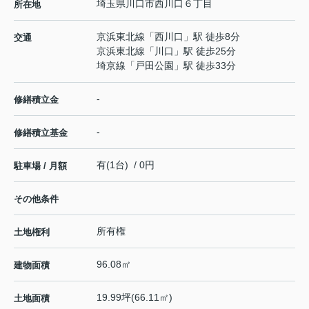
埼玉県
川口市
西川口
６丁目
所在地
京浜東北線
「
西川口
」駅 徒歩8分
交通
京浜東北線
「
川口
」駅 徒歩25分
埼京線
「
戸田公園
」駅 徒歩33分
-
修繕積立金
-
修繕積立基金
有(1台) / 0円
駐車場 / 月額
その他条件
所有権
土地権利
96.08㎡
建物面積
19.99坪(66.11㎡)
土地面積