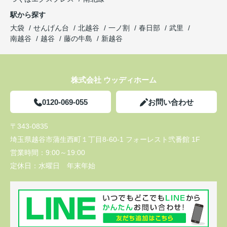
駅から探す
大袋
せんげん台
北越谷
一ノ割
春日部
武里
南越谷
越谷
藤の牛島
新越谷
株式会社 ウッディホーム
0120-069-055
お問い合わせ
〒343-0835
埼玉県越谷市蒲生西町１丁目8-60-1 フォーレスト弐番館 1F
営業時間：
9:00～19:00
定休日：
水曜日 年末年始