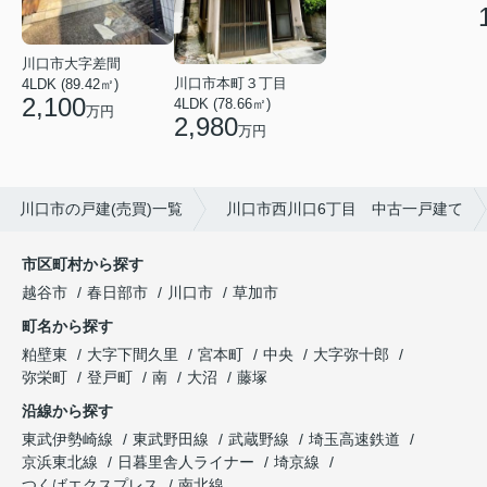
川口市大字差間
川口市本町３丁目
4LDK (89.42㎡)
2,100
4LDK (78.66㎡)
万円
2,980
万円
川口市の戸建(売買)一覧
川口市西川口6丁目 中古一戸建て
市区町村から探す
越谷市
春日部市
川口市
草加市
町名から探す
粕壁東
大字下間久里
宮本町
中央
大字弥十郎
弥栄町
登戸町
南
大沼
藤塚
沿線から探す
東武伊勢崎線
東武野田線
武蔵野線
埼玉高速鉄道
京浜東北線
日暮里舎人ライナー
埼京線
つくばエクスプレス
南北線