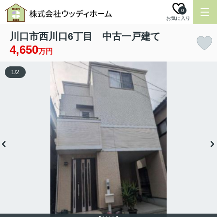
0
お気に入り
川口市西川口6丁目 中古一戸建て
4,650
万円
1
/
2