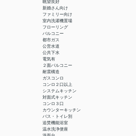
眺望良好
新婚さん向け
ファミリー向け
室内洗濯機置場
フローリング
バルコニー
都市ガス
公営水道
公共下水
電気有
２面バルコニー
耐震構造
ガスコンロ
コンロ２口以上
システムキッチン
対面式キッチン
コンロ３口
カウンターキッチン
バス・トイレ別
追焚機能浴室
温水洗浄便座
洗面台