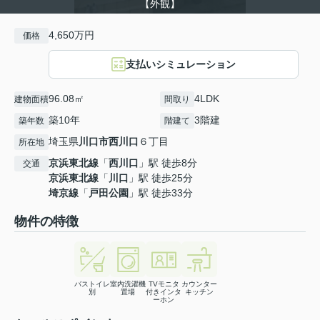
【外観】
4,650万円
価格
支払いシミュレーション
96.08㎡
4LDK
建物面積
間取り
築10年
3階建
築年数
階建て
埼玉県
川口市
西川口
６丁目
所在地
京浜東北線
「
西川口
」駅 徒歩8分
交通
京浜東北線
「
川口
」駅 徒歩25分
埼京線
「
戸田公園
」駅 徒歩33分
物件の特徴
バストイレ
室内洗濯機
TVモニタ
カウンター
別
置場
付きインタ
キッチン
ーホン