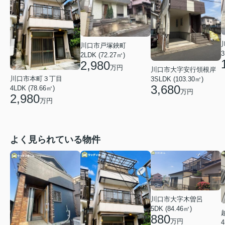
川口市戸塚鋏町
3
2LDK (72.27㎡)
2,980
万円
川口市大字安行領根岸
川口市本町３丁目
3SLDK (103.30㎡)
3,680
4LDK (78.66㎡)
万円
2,980
万円
よく見られている物件
川口市大字木曽呂
5DK (84.46㎡)
880
万円
4