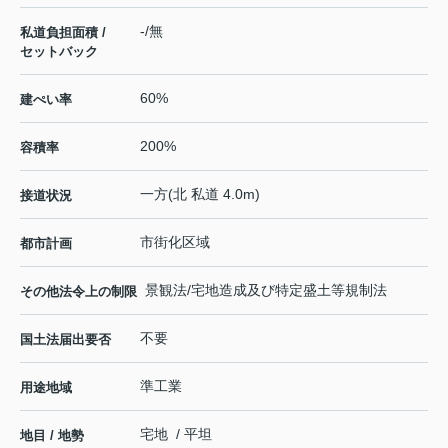
-/無
私道負担面積 /
セットバック
60%
建ぺい率
200%
容積率
一方(北 私道 4.0m)
接道状況
市街化区域
都市計画
景観法/宅地造成及び特定盛土等規制法
その他法令上の制限
不要
国土法届出要否
準工業
用途地域
宅地 / 平坦
地目 / 地勢