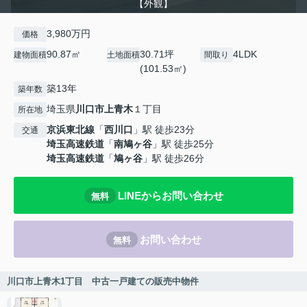
【外観】
3,980万円
価格
90.87㎡
30.71坪
4LDK
建物面積
土地面積
間取り
(101.53㎡)
築13年
築年数
埼玉県
川口市
上青木
１丁目
所在地
京浜東北線
「
西川口
」駅 徒歩23分
交通
埼玉高速鉄道
「
南鳩ヶ谷
」駅 徒歩25分
埼玉高速鉄道
「
鳩ヶ谷
」駅 徒歩26分
LINEからお問い合わせ
無料
お問い合わせ
無料
川口市上青木1丁目 中古一戸建ての販売中物件