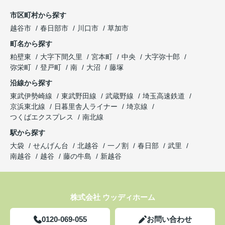
市区町村から探す
越谷市
春日部市
川口市
草加市
町名から探す
粕壁東
大字下間久里
宮本町
中央
大字弥十郎
弥栄町
登戸町
南
大沼
藤塚
沿線から探す
東武伊勢崎線
東武野田線
武蔵野線
埼玉高速鉄道
京浜東北線
日暮里舎人ライナー
埼京線
つくばエクスプレス
南北線
駅から探す
大袋
せんげん台
北越谷
一ノ割
春日部
武里
南越谷
越谷
藤の牛島
新越谷
株式会社 ウッディホーム
0120-069-055
お問い合わせ