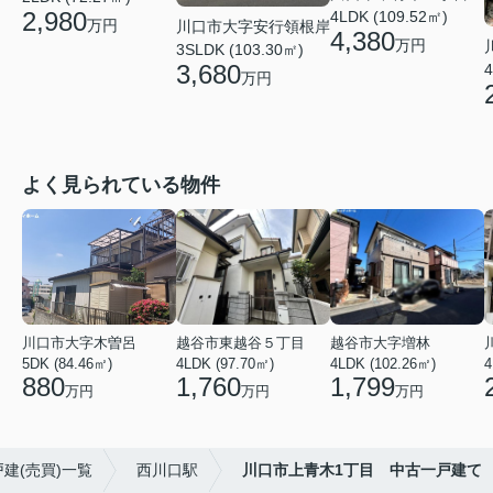
2,980
4LDK (109.52㎡)
万円
川口市大字安行領根岸
4,380
万円
3SLDK (103.30㎡)
3,680
4
万円
よく見られている物件
川口市大字木曽呂
越谷市東越谷５丁目
越谷市大字増林
5DK (84.46㎡)
4LDK (97.70㎡)
4LDK (102.26㎡)
4
880
1,760
1,799
万円
万円
万円
建(売買)一覧
西川口駅
川口市上青木1丁目 中古一戸建て