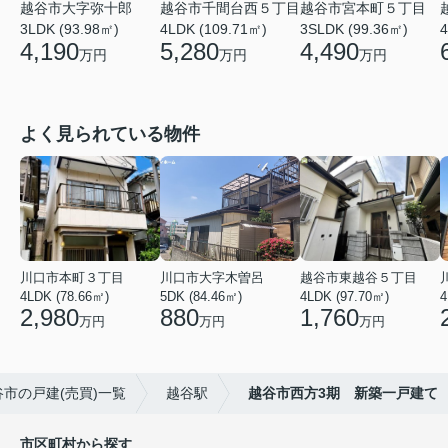
越谷市大字弥十郎
越谷市千間台西５丁目
越谷市宮本町５丁目
3LDK (93.98㎡)
4LDK (109.71㎡)
3SLDK (99.36㎡)
4
4,190
5,280
4,490
万円
万円
万円
よく見られている物件
川口市本町３丁目
川口市大字木曽呂
越谷市東越谷５丁目
4LDK (78.66㎡)
5DK (84.46㎡)
4LDK (97.70㎡)
4
2,980
880
1,760
万円
万円
万円
谷市の戸建(売買)一覧
越谷駅
越谷市西方3期 新築一戸建て
市区町村から探す