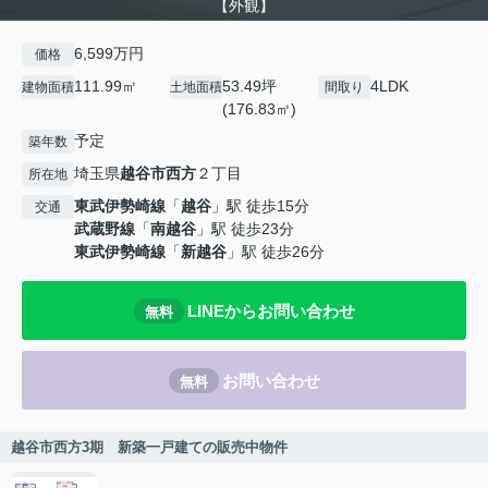
【外観】
6,599万円
価格
111.99㎡
53.49坪
4LDK
建物面積
土地面積
間取り
(176.83㎡)
予定
築年数
埼玉県
越谷市
西方
２丁目
所在地
東武伊勢崎線
「
越谷
」駅 徒歩15分
交通
武蔵野線
「
南越谷
」駅 徒歩23分
東武伊勢崎線
「
新越谷
」駅 徒歩26分
LINEからお問い合わせ
無料
お問い合わせ
無料
越谷市西方3期 新築一戸建ての販売中物件