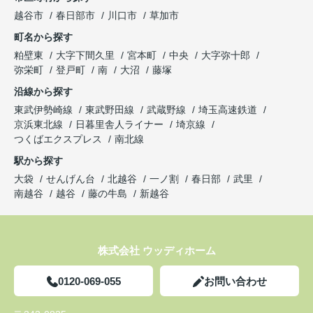
越谷市
春日部市
川口市
草加市
町名から探す
粕壁東
大字下間久里
宮本町
中央
大字弥十郎
弥栄町
登戸町
南
大沼
藤塚
沿線から探す
東武伊勢崎線
東武野田線
武蔵野線
埼玉高速鉄道
京浜東北線
日暮里舎人ライナー
埼京線
つくばエクスプレス
南北線
駅から探す
大袋
せんげん台
北越谷
一ノ割
春日部
武里
南越谷
越谷
藤の牛島
新越谷
株式会社 ウッディホーム
0120-069-055
お問い合わせ