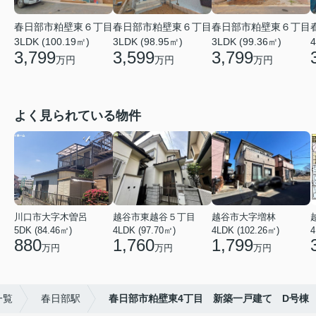
春日部市粕壁東６丁目
春日部市粕壁東６丁目
春日部市粕壁東６丁目
3LDK (100.19㎡)
3LDK (98.95㎡)
3LDK (99.36㎡)
4
3,799
3,599
3,799
万円
万円
万円
よく見られている物件
川口市大字木曽呂
越谷市東越谷５丁目
越谷市大字増林
5DK (84.46㎡)
4LDK (97.70㎡)
4LDK (102.26㎡)
4
880
1,760
1,799
万円
万円
万円
一覧
春日部駅
春日部市粕壁東4丁目 新築一戸建て D号棟