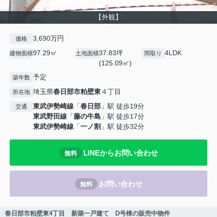
【外観】
3,690万円
価格
97.29㎡
37.83坪
4LDK
建物面積
土地面積
間取り
(125.09㎡)
予定
築年数
埼玉県
春日部市
粕壁東
４丁目
所在地
東武伊勢崎線
「
春日部
」駅 徒歩19分
交通
東武野田線
「
藤の牛島
」駅 徒歩17分
東武伊勢崎線
「
一ノ割
」駅 徒歩32分
LINEからお問い合わせ
無料
お問い合わせ
無料
春日部市粕壁東4丁目 新築一戸建て D号棟の販売中物件