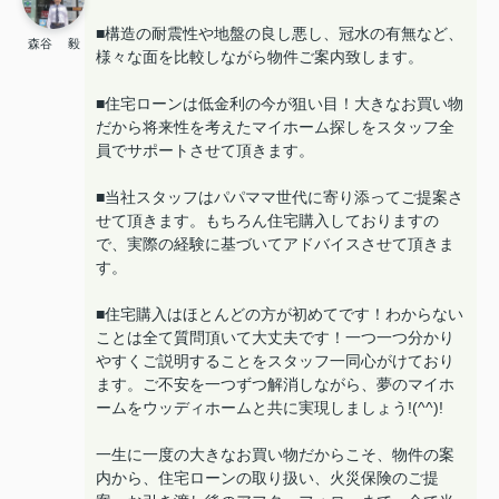
■構造の耐震性や地盤の良し悪し、冠水の有無など、
森谷 毅
様々な面を比較しながら物件ご案内致します。
■住宅ローンは低金利の今が狙い目！大きなお買い物
だから将来性を考えたマイホーム探しをスタッフ全
員でサポートさせて頂きます。
■当社スタッフはパパママ世代に寄り添ってご提案さ
せて頂きます。もちろん住宅購入しておりますの
で、実際の経験に基づいてアドバイスさせて頂きま
す。
■住宅購入はほとんどの方が初めてです！わからない
ことは全て質問頂いて大丈夫です！一つ一つ分かり
やすくご説明することをスタッフ一同心がけており
ます。ご不安を一つずつ解消しながら、夢のマイホ
ームをウッディホームと共に実現しましょう!(^^)!
一生に一度の大きなお買い物だからこそ、物件の案
内から、住宅ローンの取り扱い、火災保険のご提