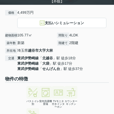
【外観】
4,499万円
価格
支払いシミュレーション
105.77㎡
4LDK
建物面積
間取り
新築
2階建
築年数
階建て
埼玉県
越谷市
大字大林
所在地
東武伊勢崎線
「
北越谷
」駅 徒歩18分
交通
東武伊勢崎線
「
大袋
」駅 徒歩17分
東武伊勢崎線
「
せんげん台
」駅 徒歩37分
物件の特徴
バストイレ
室内洗濯機
TVモニタ
カウンター
別
置場
付きインタ
キッチン
ーホン