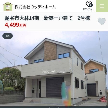
0
お気に入り
越谷市大林14期 新築一戸建て 2号棟
4,499
万円
1
/
5