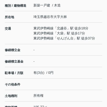
新築一戸建 / 木造
種別 / 建物構造
埼玉県
越谷市
大字大林
所在地
東武伊勢崎線
「
北越谷
」駅 徒歩18分
交通
東武伊勢崎線
「
大袋
」駅 徒歩17分
東武伊勢崎線
「
せんげん台
」駅 徒歩37分
-
修繕積立金
-
修繕積立基金
有(3台) / 0円
駐車場 / 月額
その他条件
所有権
土地権利