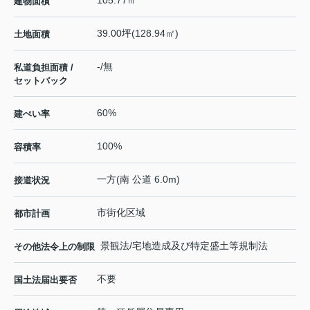
105.77㎡
建物面積
39.00坪(128.94㎡)
土地面積
-/無
私道負担面積 /
セットバック
60%
建ぺい率
100%
容積率
一方(南 公道 6.0m)
接道状況
市街化区域
都市計画
景観法/宅地造成及び特定盛土等規制法
その他法令上の制限
不要
国土法届出要否