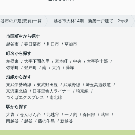
越谷市の戸建(売買)一覧
越谷市大林14期 新築一戸建て 2号棟
市区町村から探す
越谷市
春日部市
川口市
草加市
町名から探す
粕壁東
大字下間久里
宮本町
中央
大字弥十郎
弥栄町
登戸町
南
大沼
藤塚
沿線から探す
東武伊勢崎線
東武野田線
武蔵野線
埼玉高速鉄道
京浜東北線
日暮里舎人ライナー
埼京線
つくばエクスプレス
南北線
駅から探す
大袋
せんげん台
北越谷
一ノ割
春日部
武里
南越谷
越谷
藤の牛島
新越谷