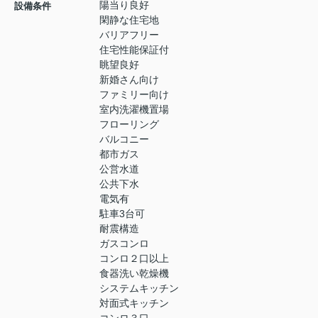
陽当り良好
設備条件
閑静な住宅地
バリアフリー
住宅性能保証付
眺望良好
新婚さん向け
ファミリー向け
室内洗濯機置場
フローリング
バルコニー
都市ガス
公営水道
公共下水
電気有
駐車3台可
耐震構造
ガスコンロ
コンロ２口以上
食器洗い乾燥機
システムキッチン
対面式キッチン