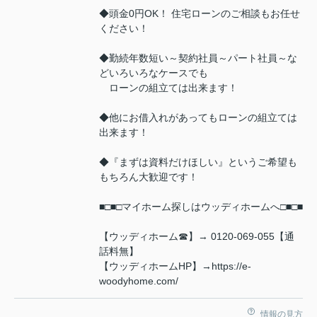
◆頭金0円OK！ 住宅ローンのご相談もお任せ
ください！
◆勤続年数短い～契約社員～パート社員～な
どいろいろなケースでも
ローンの組立ては出来ます！
◆他にお借入れがあってもローンの組立ては
出来ます！
◆『まずは資料だけほしい』というご希望も
もちろん大歓迎です！
■□■□マイホーム探しはウッディホームへ□■□■
【ウッディホーム☎】→ 0120-069-055【通
話料無】
【ウッディホームHP】→https://e-
woodyhome.com/
情報の見方