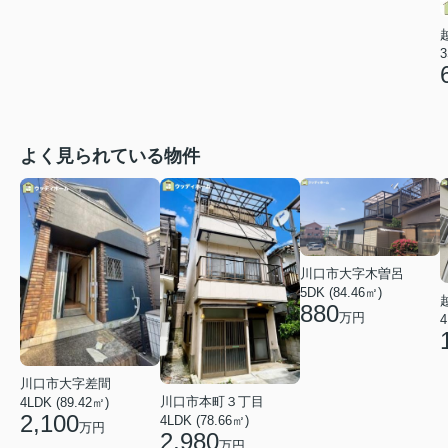
3
よく見られている物件
川口市大字木曽呂
5DK (84.46㎡)
880
万円
4
川口市大字差間
川口市本町３丁目
4LDK (89.42㎡)
2,100
4LDK (78.66㎡)
万円
2,980
万円