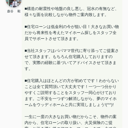
■構造の耐震性や地盤の良し悪し、冠水の有無など、
森谷 毅
様々な面を比較しながら物件ご案内致します。
■住宅ローンは低金利の今が狙い目！大きなお買い物
だから将来性を考えたマイホーム探しをスタッフ全
員でサポートさせて頂きます。
■当社スタッフはパパママ世代に寄り添ってご提案さ
せて頂きます。もちろん住宅購入しておりますの
で、実際の経験に基づいてアドバイスさせて頂きま
す。
■住宅購入はほとんどの方が初めてです！わからない
ことは全て質問頂いて大丈夫です！一つ一つ分かり
やすくご説明することをスタッフ一同心がけており
ます。ご不安を一つずつ解消しながら、夢のマイホ
ームをウッディホームと共に実現しましょう!(^^)!
一生に一度の大きなお買い物だからこそ、物件の案
内から、住宅ローンの取り扱い、火災保険のご提