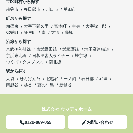
市区町村から探す
越谷市
春日部市
川口市
草加市
町名から探す
粕壁東
大字下間久里
宮本町
中央
大字弥十郎
弥栄町
登戸町
南
大沼
藤塚
沿線から探す
東武伊勢崎線
東武野田線
武蔵野線
埼玉高速鉄道
京浜東北線
日暮里舎人ライナー
埼京線
つくばエクスプレス
南北線
駅から探す
大袋
せんげん台
北越谷
一ノ割
春日部
武里
南越谷
越谷
藤の牛島
新越谷
株式会社 ウッディホーム
0120-069-055
お問い合わせ