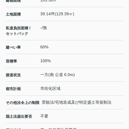
105.58㎡
建物面積
39.14坪(129.39㎡)
土地面積
-/無
私道負担面積 /
セットバック
60%
建ぺい率
100%
容積率
一方(南 公道 6.0m)
接道状況
市街化区域
都市計画
景観法/宅地造成及び特定盛土等規制法
その他法令上の制限
不要
国土法届出要否