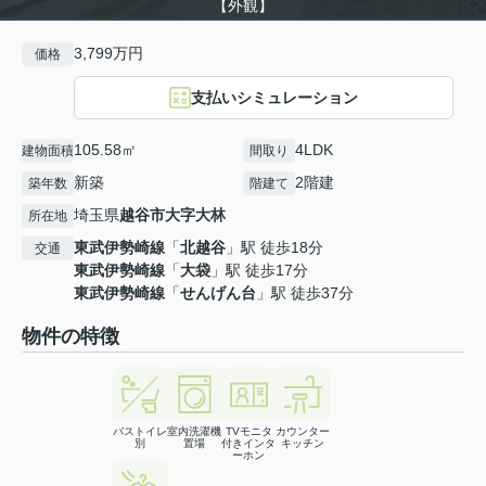
【外観】
3,799万円
価格
支払いシミュレーション
105.58㎡
4LDK
建物面積
間取り
新築
2階建
築年数
階建て
埼玉県
越谷市
大字大林
所在地
東武伊勢崎線
「
北越谷
」駅 徒歩18分
交通
東武伊勢崎線
「
大袋
」駅 徒歩17分
東武伊勢崎線
「
せんげん台
」駅 徒歩37分
物件の特徴
バストイレ
室内洗濯機
TVモニタ
カウンター
別
置場
付きインタ
キッチン
ーホン