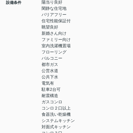
陽当り良好
設備条件
閑静な住宅地
バリアフリー
住宅性能保証付
眺望良好
新婚さん向け
ファミリー向け
室内洗濯機置場
フローリング
バルコニー
都市ガス
公営水道
公共下水
電気有
駐車2台可
耐震構造
ガスコンロ
コンロ２口以上
食器洗い乾燥機
システムキッチン
対面式キッチン