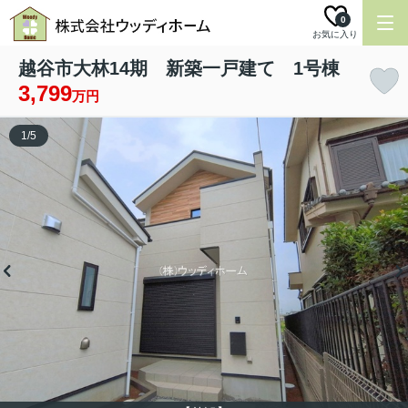
0
お気に入り
越谷市大林14期 新築一戸建て 1号棟
3,799
万円
1
/
5