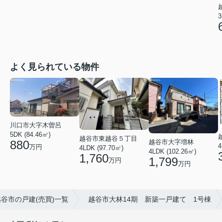
3
よく見られている物件
川口市大字木曽呂
5DK (84.46㎡)
越谷市東越谷５丁目
越谷市大字増林
880
4
万円
4LDK (97.70㎡)
4LDK (102.26㎡)
1,760
1,799
万円
万円
越谷市の戸建(売買)一覧
越谷市大林14期 新築一戸建て 1号棟