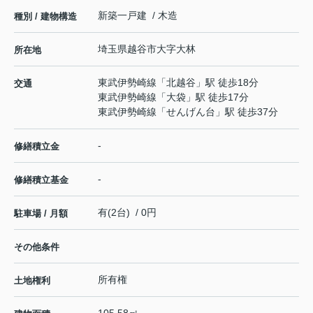
新築一戸建 / 木造
種別 / 建物構造
埼玉県
越谷市
大字大林
所在地
東武伊勢崎線
「
北越谷
」駅 徒歩18分
交通
東武伊勢崎線
「
大袋
」駅 徒歩17分
東武伊勢崎線
「
せんげん台
」駅 徒歩37分
-
修繕積立金
-
修繕積立基金
有(2台) / 0円
駐車場 / 月額
その他条件
所有権
土地権利