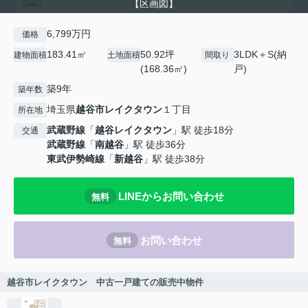
【区画図】
6,799万円
価格
183.41㎡
50.92坪
3LDK＋S(納
建物面積
土地面積
間取り
(168.36㎡)
戸)
築9年
築年数
埼玉県
越谷市
レイクタウン
１丁目
所在地
武蔵野線
「
越谷レイクタウン
」駅 徒歩18分
交通
武蔵野線
「
南越谷
」駅 徒歩36分
東武伊勢崎線
「
新越谷
」駅 徒歩38分
LINEからお問い合わせ
無料
お問い合わせ
無料
越谷市レイクタウン 中古一戸建ての販売中物件