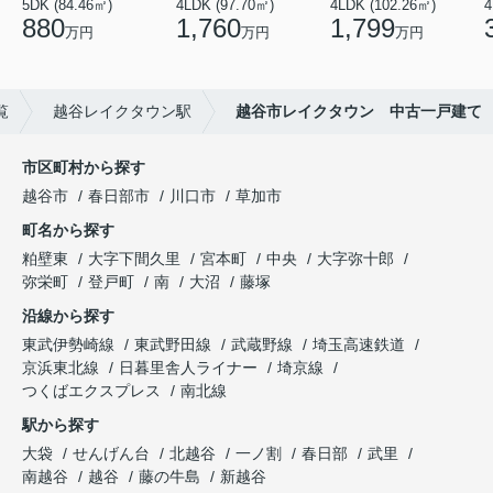
5DK (84.46㎡)
4LDK (97.70㎡)
4LDK (102.26㎡)
4
880
1,760
1,799
万円
万円
万円
覧
越谷レイクタウン駅
越谷市レイクタウン 中古一戸建て
市区町村から探す
越谷市
春日部市
川口市
草加市
町名から探す
粕壁東
大字下間久里
宮本町
中央
大字弥十郎
弥栄町
登戸町
南
大沼
藤塚
沿線から探す
東武伊勢崎線
東武野田線
武蔵野線
埼玉高速鉄道
京浜東北線
日暮里舎人ライナー
埼京線
つくばエクスプレス
南北線
駅から探す
大袋
せんげん台
北越谷
一ノ割
春日部
武里
南越谷
越谷
藤の牛島
新越谷