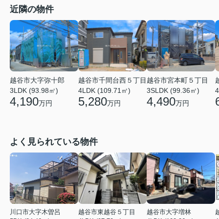
近隣の物件
越谷市大字弥十郎
越谷市千間台西５丁目
越谷市宮本町５丁目
3LDK (93.98㎡)
4LDK (109.71㎡)
3SLDK (99.36㎡)
4
4,190
5,280
4,490
万円
万円
万円
よく見られている物件
川口市大字木曽呂
越谷市東越谷５丁目
越谷市大字増林