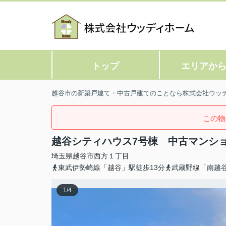
トップ
エリアか
越谷市の新築戸建て・中古戸建てのことなら株式会社ウッ
この物
越谷シティハウス7号棟 中古マンシ
埼玉県
越谷市
西方
１丁目
東武伊勢崎線「越谷」駅徒歩13分
武蔵野線「南越谷
1
/
4