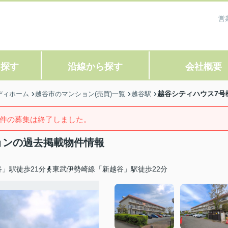
営
ら探す
沿線から探す
会社概要
越谷シティハウス7号
ディホーム
越谷市のマンション(売買)一覧
越谷駅
件の募集は終了しました。
ョンの過去掲載物件情報
」駅徒歩21分
東武伊勢崎線「新越谷」駅徒歩22分