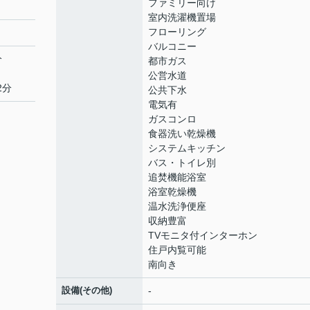
ファミリー向け
室内洗濯機置場
フローリング
バルコニー
分
都市ガス
公営水道
2分
公共下水
電気有
ガスコンロ
食器洗い乾燥機
システムキッチン
バス・トイレ別
追焚機能浴室
浴室乾燥機
温水洗浄便座
収納豊富
TVモニタ付インターホン
住戸内覧可能
南向き
設備(その他)
-