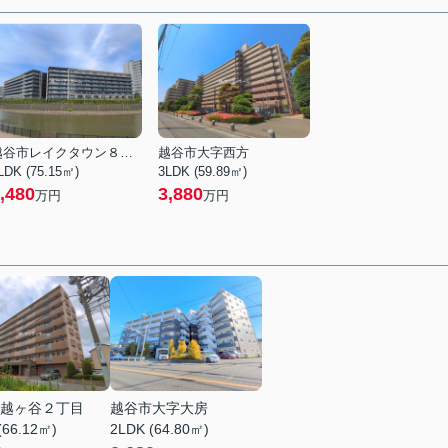
越谷市レイクタウン８丁目
越谷市大字西方
LDK (75.15㎡)
3LDK (59.89㎡)
,480
3,880
万円
万円
越ヶ谷２丁目
越谷市大字大房
(66.12㎡)
2LDK (64.80㎡)