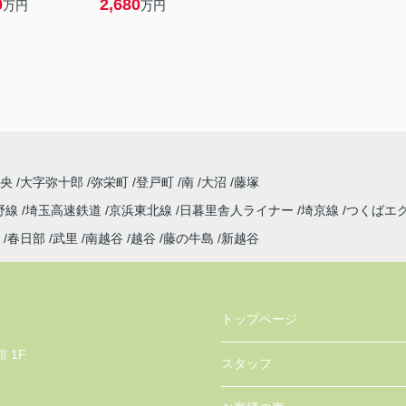
0
2,680
万円
万円
中央
大字弥十郎
弥栄町
登戸町
南
大沼
藤塚
野線
埼玉高速鉄道
京浜東北線
日暮里舎人ライナー
埼京線
つくばエ
春日部
武里
南越谷
越谷
藤の牛島
新越谷
トップページ
 1F
スタッフ