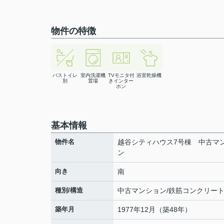
物件の特徴
バストイレ
室内洗濯機
TVモニタ付
浴室乾燥機
別
置場
きインター
ホン
基本情報
物件名
越谷シティハウス7号棟 中古マ
ン
向き
南
種別/構造
中古マンション/鉄筋コンクリー
築年月
1977年12月（築48年）