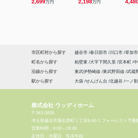
2,699
2,198
4,48
万円
万円
市区町村から探す
越谷市
春日部市
川口市
草加市
町名から探す
粕壁東
大字下間久里
宮本町
沿線から探す
東武伊勢崎線
東武野田線
武蔵
駅から探す
大袋
せんげん台
北越谷
一ノ割
株式会社 ウッディホーム
〒343-0835
埼玉県越谷市蒲生西町１丁目8-60-1 フォーレスト弐番館
営業時間：
9:00～19:00
定休日：
水曜日 年末年始