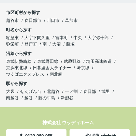
市区町村から探す
越谷市
春日部市
川口市
草加市
町名から探す
粕壁東
大字下間久里
宮本町
中央
大字弥十郎
弥栄町
登戸町
南
大沼
藤塚
沿線から探す
東武伊勢崎線
東武野田線
武蔵野線
埼玉高速鉄道
京浜東北線
日暮里舎人ライナー
埼京線
つくばエクスプレス
南北線
駅から探す
大袋
せんげん台
北越谷
一ノ割
春日部
武里
南越谷
越谷
藤の牛島
新越谷
株式会社 ウッディホーム
0120-069-055
お問い合わせ