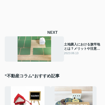
NEXT
土地購入における旗竿地
とは？メリットや注意点
について解説
2023.06.13
”不動産コラム”おすすめ記事