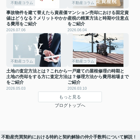
不動産コラム
不動産コラム
事故物件を建て替えたら資産価
マンション売却における固定資
値はどうなる？メリットやかか
産税の精算方法と時期や注意点
る費用をご紹介
をご紹介
2026.07.06
2026.06.04
不動産コラム
不動産コラム
土地の査定方法とは？これから
一戸建ての屋根修理の時期と
土地の売却をする方に査定方法
は？修理方法から費用相場まで
をご紹介
ご紹介
2026.05.03
2026.03.10
もっと見る
ブログトップへ
不動産売買契約における特約と契約解除の仲介手数料について解説！